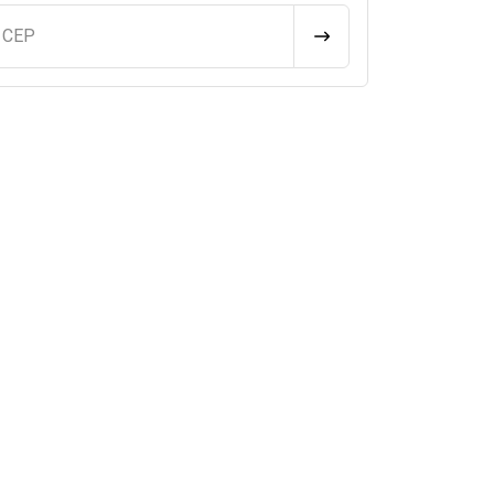
u CEP
CALCULAR FRETE