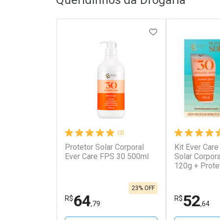
ADICIONAR AOS 
(2)
Protetor Solar Corporal
Kit Ever Care
Ever Care FPS 30 500ml
Solar Corpor
120g + Prote
FPS60 120g
23% OFF
64
52
R$
R$
,79
,64