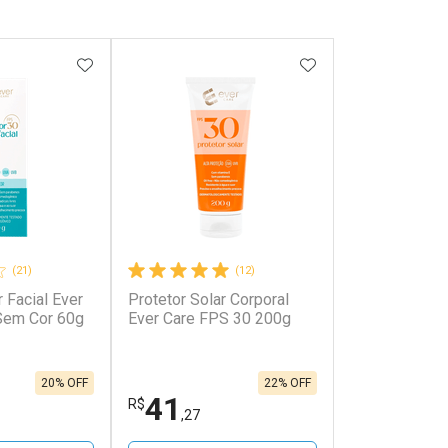
FAVORITOS
ADICIONAR AOS FAVORITOS
ADICIONAR AOS 
(21)
(12)
r Facial Ever
Protetor Solar Corporal
Sem Cor 60g
Ever Care FPS 30 200g
20% OFF
22% OFF
41
R$
,27