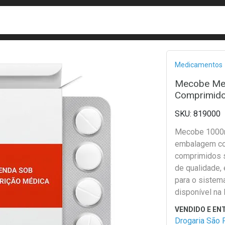
busca
isa?
Bread
Medicamentos
Mecobe Me
Comprimido
819000
Mecobe 1000m
embalagem c
comprimidos s
de qualidade,
para o sistem
disponível na
Paulo.
Drogaria São 