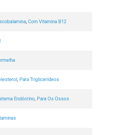
cobalamina
,
Com Vitamina B12
l
ermelha
lesterol
,
Para Triglicerídeos
istema Endócrino
,
Para Os Ossos
taminas