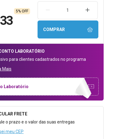
REMOVER UMA UNIDADE
AUMENTAR UMA UNIDA
5% OFF
,33
COMPRAR
CONTO
LABORATÓRIO
usivo para clientes cadastrados no programa
a Mais
o Laboratório
CULAR FRETE
o para Calcular o Frete
ule o prazo e o valor das suas entregas
sei meu CEP