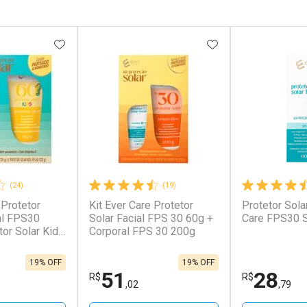
FAVORITOS
ADICIONAR AOS FAVORITOS
ADICIONAR AOS 
(24)
(19)
 Protetor
Kit Ever Care Protetor
Protetor Sola
al FPS30
Solar Facial FPS 30 60g +
Care FPS30 
tor Solar Kids
Corporal FPS 30 200g
19% OFF
19% OFF
51
28
R$
R$
,02
,79