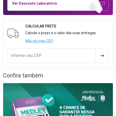
Ver Desconto Laboratório
CALCULAR FRETE
Formulário para Calcular o Frete
Calcule o prazo e o valor das suas entregas
Não sei meu CEP
Informe seu CEP
CALCULA
Confira também