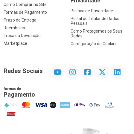
Privacidade
Como Comprar no Site
Política de Privacidade
Formas de Pagamento
Portal do Titular de Dados
Prazo de Entrega
Pessoais
Reembolso
Como Protegemos os Seus
Troca ou Devolução
Dados
Marketplace
Configuração de Cookies
YouTube
Instagram
Facebook
Twitter
Linkedin
Redes Sociais
formas de
Pagamento
PIX
MasterCard
VISA
ELO
AMEX
NuPay
Google Pay
Diners Club
Hipercard
Promoção em Destaque