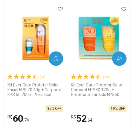
ADICIONAR AOS FAVORITOS
ADIC
COMPRAR
COMPRAR
(34)
(24)
Kit Ever Care Protetor Solar
Kit Ever Care Protetor Solar
Facial FPS 70 40g + Corporal
Corporal FPS30 120g +
FPS 50 200ml Aerossol
Protetor Solar Kids FPS60
120g
35% OFF
19% OFF
60
52
R$
R$
,74
,64