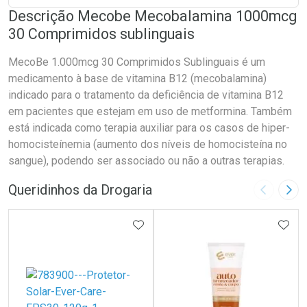
Descrição Mecobe Mecobalamina 1000mcg
30 Comprimidos sublinguais
MecoBe 1.000mcg 30 Comprimidos Sublinguais é um
medicamento à base de vitamina B12 (mecobalamina)
indicado para o tratamento da deficiência de vitamina B12
em pacientes que estejam em uso de metformina. Também
está indicada como terapia auxiliar para os casos de hiper-
homocisteínemia (aumento dos níveis de homocisteína no
sangue), podendo ser associado ou não a outras terapias.
Queridinhos da Drogaria
Imagem A
Pró
ADICIONAR AOS FAVORITOS
ADIC