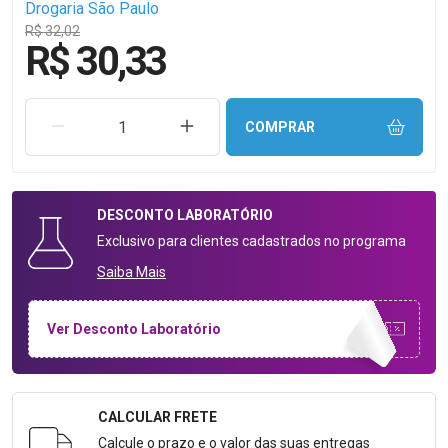
Drogaria São Paulo
R$ 32,02
R$ 30,33
REMOVER UMA UNIDADE
AUMENTAR UMA UNIDADE
COMPRAR
DESCONTO
LABORATÓRIO
Exclusivo para clientes cadastrados no programa
Saiba Mais
Ver Desconto Laboratório
CALCULAR FRETE
Formulário para Calcular o Frete
Calcule o prazo e o valor das suas entregas