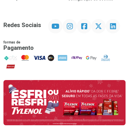
YouTube
Instagram
Facebook
Twitter
Linkedin
Redes Sociais
formas de
Pagamento
PIX
MasterCard
VISA
ELO
AMEX
NuPay
Google Pay
Diners Club
Hipercard
Promoção em Destaque