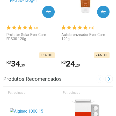
COMPRAR
COMPRAR
(3)
(41)
Protetor Solar Ever Care
Autobronzeador Ever Care
FPS30 120g
120g
16% OFF
24% OFF
34
24
R$
R$
,39
,29
FECHAR
F
FECHAR
F
Produtos Recomendados
Imagem A
Pró
Laboratório
Laboratório
Por Menos
Por Menos
Patrocinado
Patrocinado