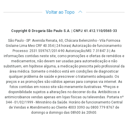
Voltar ao Topo
Copyright
Copyright © Drogaria São Paulo S.A. | CNPJ: 61.412.110/0565-33
São Paulo - SP: Avenida Renata, 60, Chácara Belenzinho - Vila Formosa
Gislaine Lima Meo CRF 40.354 | 24 horas| Autorização de funcionamento:
Processo: 2531.559767/2014-90 Autorização/MS: 7.31847.3 | As
informações contidas neste site, como promoções e ofertas de remédios e
medicamentos, não devem ser usadas para automedicação e não
substituem, em hipótese alguma, a medicação prescrita pelo profissional da
área médica. Somente o médico está em condições de diagnosticar
qualquer problema de saúde e prescrever o tratamento adequado. Os
preços e as promoções são válidos apenas para compras via internet. As
fotos contidas em nosso site são meramente ilustrativas. *Preços e
disponibilidade sujeitos a alterações no decorrer do dia. Antibióticos e
antimicrobianos vendas apenas em lojas físicas ou televendas. Portaria nº
344 - 01/02/1999 - Ministério da Saúde. Horário de funcionamento Central
de Vendas e Atendimento ao Cliente 4003 3393 ou 0800 779 8767 de
domingo a domingo das 08h00 às 20h00.
LGPD Aceite os Cookies