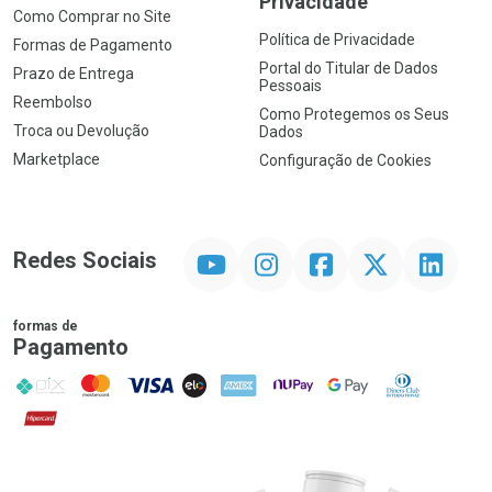
Privacidade
Como Comprar no Site
Política de Privacidade
Formas de Pagamento
Portal do Titular de Dados
Prazo de Entrega
Pessoais
Reembolso
Como Protegemos os Seus
Troca ou Devolução
Dados
Marketplace
Configuração de Cookies
YouTube
Instagram
Facebook
Twitter
Linkedin
Redes Sociais
formas de
Pagamento
PIX
MasterCard
VISA
ELO
AMEX
NuPay
Google Pay
Diners Club
Hipercard
Promoção em Destaque