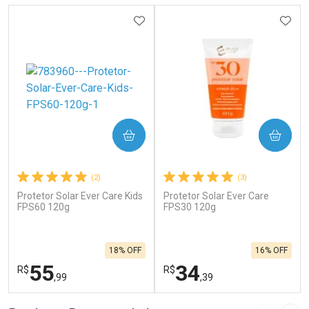
ADICIONAR AOS FAVORITOS
ADIC
COMPRAR
COMPRAR
(2)
(3)
Protetor Solar Ever Care Kids
Protetor Solar Ever Care
FPS60 120g
FPS30 120g
18% OFF
16% OFF
55
34
R$
R$
,99
,39