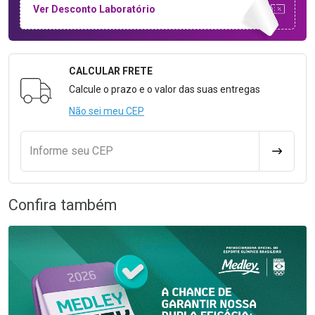
Ver Desconto Laboratório
CALCULAR FRETE
Formulário para Calcular o Frete
Calcule o prazo e o valor das suas entregas
Não sei meu CEP
Informe seu CEP
CALCULA
Confira também