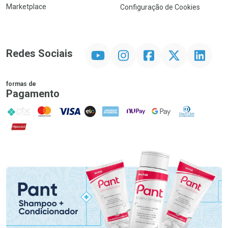
Marketplace
Configuração de Cookies
YouTube
Instagram
Facebook
Twitter
Linkedin
Redes Sociais
formas de
Pagamento
PIX
MasterCard
VISA
ELO
AMEX
NuPay
Google Pay
Diners Club
Hipercard
Promoção em Destaque