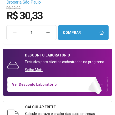
Drogaria São Paulo
R$ 32,02
R$ 30,33
REMOVER UMA UNIDADE
AUMENTAR UMA UNIDADE
COMPRAR
DESCONTO
LABORATÓRIO
Exclusivo para clientes cadastrados no programa
Saiba Mais
Ver Desconto Laboratório
CALCULAR FRETE
Formulário para Calcular o Frete
Calcule o prazo e o valor das suas entregas