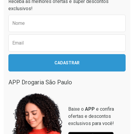
Receba as melhores ofertas e super descontos
exclusivos!
Preencha o formulário abaixo para receber 
Nome
Email
Ativar Desconto
CADASTRAR
Ativar Desconto
Comprar sem Desconto
Comprar sem Desconto
Por R$ 664,02/cada
Por R$ 19,98/cada
APP Drogaria São Paulo
Comprar sem Desconto
Comprar sem Desconto
Por R$ 664,02/cada
Por R$ 19,98/cada
Baixe o
APP
e confira
ofertas e descontos
exclusivos para você!