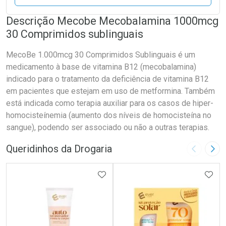
Descrição Mecobe Mecobalamina 1000mcg
30 Comprimidos sublinguais
MecoBe 1.000mcg 30 Comprimidos Sublinguais é um
medicamento à base de vitamina B12 (mecobalamina)
indicado para o tratamento da deficiência de vitamina B12
em pacientes que estejam em uso de metformina. Também
está indicada como terapia auxiliar para os casos de hiper-
homocisteínemia (aumento dos níveis de homocisteína no
sangue), podendo ser associado ou não a outras terapias.
Queridinhos da Drogaria
Imagem A
Pró
ADICIONAR AOS FAVORITOS
ADIC