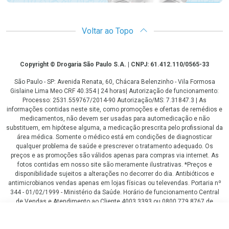
Voltar ao Topo
Copyright
Copyright © Drogaria São Paulo S.A. | CNPJ: 61.412.110/0565-33
São Paulo - SP: Avenida Renata, 60, Chácara Belenzinho - Vila Formosa
Gislaine Lima Meo CRF 40.354 | 24 horas| Autorização de funcionamento:
Processo: 2531.559767/2014-90 Autorização/MS: 7.31847.3 | As
informações contidas neste site, como promoções e ofertas de remédios e
medicamentos, não devem ser usadas para automedicação e não
substituem, em hipótese alguma, a medicação prescrita pelo profissional da
área médica. Somente o médico está em condições de diagnosticar
qualquer problema de saúde e prescrever o tratamento adequado. Os
preços e as promoções são válidos apenas para compras via internet. As
fotos contidas em nosso site são meramente ilustrativas. *Preços e
disponibilidade sujeitos a alterações no decorrer do dia. Antibióticos e
antimicrobianos vendas apenas em lojas físicas ou televendas. Portaria nº
344 - 01/02/1999 - Ministério da Saúde. Horário de funcionamento Central
de Vendas e Atendimento ao Cliente 4003 3393 ou 0800 779 8767 de
domingo a domingo das 08h00 às 20h00.
R$ 32,02