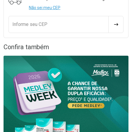
Não sei meu CEP
Informe seu CEP
CALCULA
Confira também