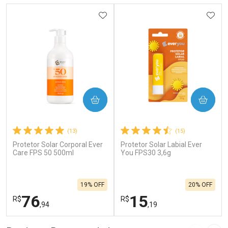
ADICIONAR AOS FAVORITOS
ADIC
COMPRAR
COMPRAR
(13)
(15)
Protetor Solar Corporal Ever
Protetor Solar Labial Ever
Care FPS 50 500ml
You FPS30 3,6g
19% OFF
20% OFF
76
15
R$
R$
,94
,19