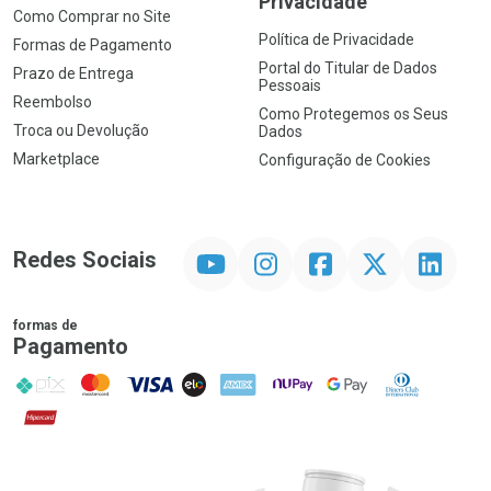
Privacidade
Como Comprar no Site
Política de Privacidade
Formas de Pagamento
Portal do Titular de Dados
Prazo de Entrega
Pessoais
Reembolso
Como Protegemos os Seus
Troca ou Devolução
Dados
Marketplace
Configuração de Cookies
YouTube
Instagram
Facebook
Twitter
Linkedin
Redes Sociais
formas de
Pagamento
PIX
MasterCard
VISA
ELO
AMEX
NuPay
Google Pay
Diners Club
Hipercard
Promoção em Destaque