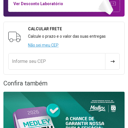
Ver Desconto Laboratório
CALCULAR FRETE
Formulário para Calcular o Frete
Calcule o prazo e o valor das suas entregas
Não sei meu CEP
Informe seu CEP
CALCULA
Confira também