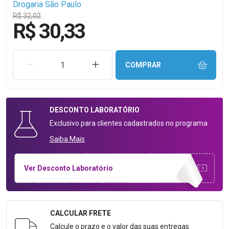
Drogaria São Paulo
R$ 32,02
R$ 30,33
REMOVER UMA UNIDADE
AUMENTAR UMA UNIDADE
COMPRAR
DESCONTO
LABORATÓRIO
Exclusivo para clientes cadastrados no programa
Saiba Mais
Ver Desconto Laboratório
CALCULAR FRETE
Formulário para Calcular o Frete
Calcule o prazo e o valor das suas entregas