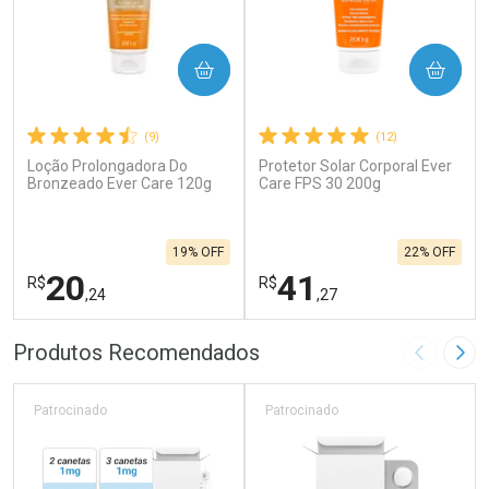
COMPRAR
COMPRAR
(9)
(12)
Loção Prolongadora Do
Protetor Solar Corporal Ever
Bronzeado Ever Care 120g
Care FPS 30 200g
19% OFF
22% OFF
20
41
R$
R$
,24
,27
FECHAR
F
FECHAR
F
Produtos Recomendados
Imagem A
Pró
Laboratório
Laboratório
Por Menos
Por Menos
Patrocinado
Patrocinado