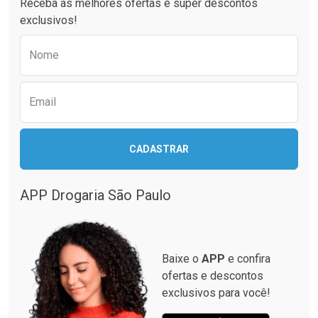
Receba as melhores ofertas e super descontos
exclusivos!
Preencha o formulário abaixo para receber 
Nome
Email
Ativar Desconto
CADASTRAR
Ativar Desconto
Comprar sem Desconto
Comprar sem Desconto
Por R$ 664,02/cada
Por R$ 130,95/cada
APP Drogaria São Paulo
Comprar sem Desconto
Comprar sem Desconto
Por R$ 664,02/cada
Por R$ 130,95/cada
Baixe o
APP
e confira
ofertas e descontos
exclusivos para você!