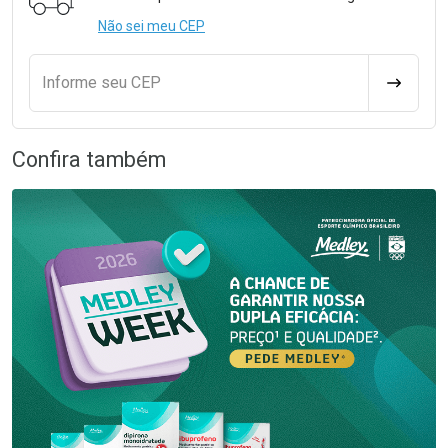
Não sei meu CEP
Informe seu CEP
CALCULA
Confira também