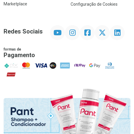
Marketplace
Configuração de Cookies
YouTube
Instagram
Facebook
Twitter
Linkedin
Redes Sociais
formas de
Pagamento
PIX
MasterCard
VISA
ELO
AMEX
NuPay
Google Pay
Diners Club
Hipercard
Promoção em Destaque