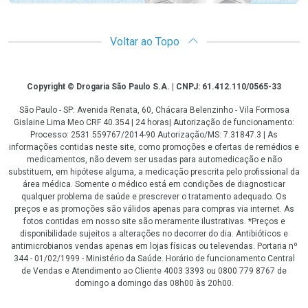
Voltar ao Topo
Copyright
Copyright © Drogaria São Paulo S.A. | CNPJ: 61.412.110/0565-33
São Paulo - SP: Avenida Renata, 60, Chácara Belenzinho - Vila Formosa
Gislaine Lima Meo CRF 40.354 | 24 horas| Autorização de funcionamento:
Processo: 2531.559767/2014-90 Autorização/MS: 7.31847.3 | As
informações contidas neste site, como promoções e ofertas de remédios e
medicamentos, não devem ser usadas para automedicação e não
substituem, em hipótese alguma, a medicação prescrita pelo profissional da
área médica. Somente o médico está em condições de diagnosticar
qualquer problema de saúde e prescrever o tratamento adequado. Os
preços e as promoções são válidos apenas para compras via internet. As
fotos contidas em nosso site são meramente ilustrativas. *Preços e
disponibilidade sujeitos a alterações no decorrer do dia. Antibióticos e
antimicrobianos vendas apenas em lojas físicas ou televendas. Portaria nº
344 - 01/02/1999 - Ministério da Saúde. Horário de funcionamento Central
de Vendas e Atendimento ao Cliente 4003 3393 ou 0800 779 8767 de
domingo a domingo das 08h00 às 20h00.