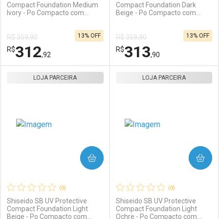
Compact Foundation Medium
Compact Foundation Dark
Ivory - Po Compacto com
Beige - Po Compacto com
Protecao Solar FPS 35 Refil
Protecao Solar FPS 35 Refil
10g
10g
13% OFF
13% OFF
R$ 359,90
R$ 359,90
312
313
R$
R$
,92
,90
LOJA PARCEIRA
FECHAR
FECHAR
LOJA PARCEIRA
F
F
Laboratório
Por Menos
Laboratório
Por Menos
COMPRAR
COMPRAR
(0)
(0)
Shiseido SB UV Protective
Shiseido SB UV Protective
Compact Foundation Light
Compact Foundation Light
Beige - Po Compacto com
Ochre - Po Compacto com