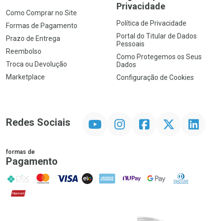
Privacidade
Como Comprar no Site
Política de Privacidade
Formas de Pagamento
Portal do Titular de Dados
Prazo de Entrega
Pessoais
Reembolso
Como Protegemos os Seus
Troca ou Devolução
Dados
Marketplace
Configuração de Cookies
YouTube
Instagram
Facebook
Twitter
Linkedin
Redes Sociais
formas de
Pagamento
PIX
MasterCard
VISA
ELO
AMEX
NuPay
Google Pay
Diners Club
Hipercard