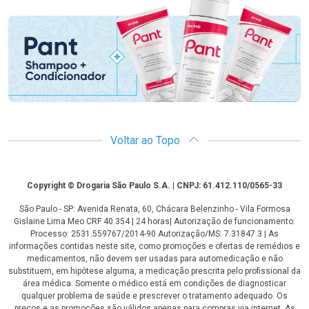
Promoção em Destaque
Voltar ao Topo
Copyright
Copyright © Drogaria São Paulo S.A. | CNPJ: 61.412.110/0565-33
São Paulo - SP: Avenida Renata, 60, Chácara Belenzinho - Vila Formosa
Gislaine Lima Meo CRF 40.354 | 24 horas| Autorização de funcionamento:
Processo: 2531.559767/2014-90 Autorização/MS: 7.31847.3 | As
informações contidas neste site, como promoções e ofertas de remédios e
medicamentos, não devem ser usadas para automedicação e não
substituem, em hipótese alguma, a medicação prescrita pelo profissional da
área médica. Somente o médico está em condições de diagnosticar
qualquer problema de saúde e prescrever o tratamento adequado. Os
preços e as promoções são válidos apenas para compras via internet. As