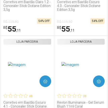
Corretivo em Bastão Claro 1.2 -
Corretivo em Bastão Escuro
Concealer Stick Océane Edition
4.3 - Concealer Stick Océane
3,5g
Edition 3,5g
Ativar Desconto
Ativar Desconto
54% OFF
54% OFF
R$ 119,90
R$ 119,90
Comprar sem Desconto
Comprar sem Desconto
55
55
R$
Comprar sem Desconto
R$
Comprar sem Desconto
Por R$ 55,11/cada
Por R$ 55,11/cada
,11
,11
Por R$ 55,11/cada
Por R$ 55,11/cada
LOJA PARCEIRA
FECHAR
FECHAR
LOJA PARCEIRA
F
F
Laboratório
Por Menos
Laboratório
Por Menos
COMPRAR
COMPRAR
(0)
(0)
Corretivo em Bastão Escuro
Revlon Illuminance - Gel Serum
4.1 - Concealer Stick Océane
Blush 11ml Coral