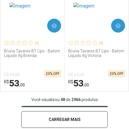
COMPRAR
COMPRAR
(0)
(0)
Bruna Tavares BT Lips - Batom
Bruna Tavares BT Lips - Batom
Líquido 4g Brenda
Líquido 4g Victoria
Ativar Desconto
Ativar Desconto
23% OFF
23% OFF
R$ 69,00
R$ 69,00
Comprar sem Desconto
Comprar sem Desconto
53
53
R$
Comprar sem Desconto
R$
Comprar sem Desconto
Por R$ 74,00/cada
Por R$ 53,00/cada
,00
,00
Por R$ 74,00/cada
Por R$ 53,00/cada
FECHAR
FECHAR
F
F
Você visualizou
48
de
2966
produtos
Laboratório
Por Menos
Laboratório
Por Menos
CARREGAR MAIS