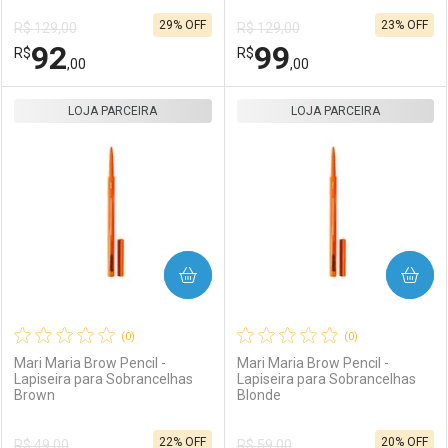
29% OFF
23% OFF
R$ 129,00
R$ 129,00
Comprar sem Desconto
Comprar sem Desconto
92
99
R$
Comprar sem Desconto
R$
Comprar sem Desconto
Por R$ 55,11/cada
Por R$ 92,00/cada
,00
,00
Por R$ 55,11/cada
Por R$ 92,00/cada
LOJA PARCEIRA
FECHAR
FECHAR
LOJA PARCEIRA
F
F
Laboratório
Por Menos
Laboratório
Por Menos
COMPRAR
COMPRAR
(0)
(0)
Mari Maria Brow Pencil -
Mari Maria Brow Pencil -
Lapiseira para Sobrancelhas
Lapiseira para Sobrancelhas
Brown
Blonde
Ativar Desconto
Ativar Desconto
22% OFF
20% OFF
R$ 49,00
R$ 59,00