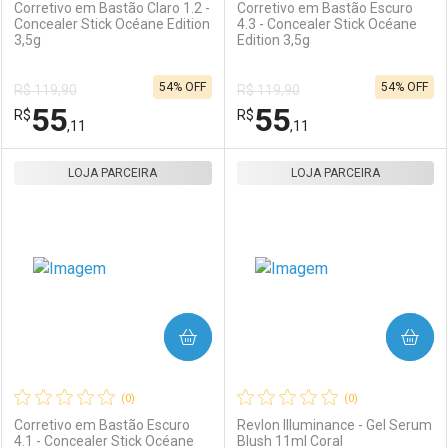
Corretivo em Bastão Claro 1.2 -
Corretivo em Bastão Escuro
Concealer Stick Océane Edition
4.3 - Concealer Stick Océane
3,5g
Edition 3,5g
Ativar Desconto
Ativar Desconto
54% OFF
54% OFF
R$ 119,90
R$ 119,90
Comprar sem Desconto
Comprar sem Desconto
55
55
R$
Comprar sem Desconto
R$
Comprar sem Desconto
Por R$ 55,11/cada
Por R$ 55,11/cada
,11
,11
Por R$ 55,11/cada
Por R$ 55,11/cada
LOJA PARCEIRA
FECHAR
FECHAR
LOJA PARCEIRA
F
F
Laboratório
Por Menos
Laboratório
Por Menos
COMPRAR
COMPRAR
(0)
(0)
Corretivo em Bastão Escuro
Revlon Illuminance - Gel Serum
4.1 - Concealer Stick Océane
Blush 11ml Coral