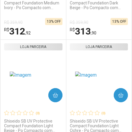
Compact Foundation Medium
Compact Foundation Dark
Ivory - Po Compacto com
Beige - Po Compacto com
Protecao Solar FPS 35 Refil
Protecao Solar FPS 35 Refil
10g
10g
13% OFF
13% OFF
R$ 359,90
R$ 359,90
312
313
R$
R$
,92
,90
LOJA PARCEIRA
FECHAR
FECHAR
LOJA PARCEIRA
F
F
Laboratório
Por Menos
Laboratório
Por Menos
COMPRAR
COMPRAR
(0)
(0)
Shiseido SB UV Protective
Shiseido SB UV Protective
Compact Foundation Light
Compact Foundation Light
Beige - Po Compacto com
Ochre - Po Compacto com