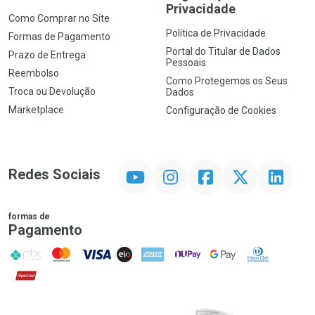
Privacidade
Como Comprar no Site
Política de Privacidade
Formas de Pagamento
Portal do Titular de Dados
Prazo de Entrega
Pessoais
Reembolso
Como Protegemos os Seus
Troca ou Devolução
Dados
Marketplace
Configuração de Cookies
YouTube
Instagram
Facebook
Twitter
Linkedin
Redes Sociais
formas de
Pagamento
PIX
MasterCard
VISA
ELO
AMEX
NuPay
Google Pay
Diners Club
Hipercard