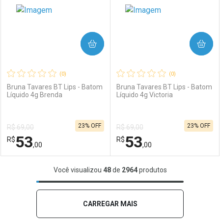
COMPRAR
COMPRAR
(0)
(0)
Bruna Tavares BT Lips - Batom
Bruna Tavares BT Lips - Batom
Líquido 4g Brenda
Líquido 4g Victoria
Ativar Desconto
Ativar Desconto
23% OFF
23% OFF
R$ 69,00
R$ 69,00
Comprar sem Desconto
Comprar sem Desconto
53
53
R$
Comprar sem Desconto
R$
Comprar sem Desconto
Por R$ 74,00/cada
Por R$ 53,00/cada
,00
,00
Por R$ 74,00/cada
Por R$ 53,00/cada
FECHAR
FECHAR
F
F
Você visualizou
48
de
2964
produtos
Laboratório
Por Menos
Laboratório
Por Menos
CARREGAR MAIS