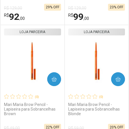
29% OFF
23% OFF
R$ 129,00
R$ 129,00
Comprar sem Desconto
Comprar sem Desconto
92
99
R$
Comprar sem Desconto
R$
Comprar sem Desconto
Por R$ 55,11/cada
Por R$ 92,00/cada
,00
,00
Por R$ 55,11/cada
Por R$ 92,00/cada
LOJA PARCEIRA
FECHAR
FECHAR
LOJA PARCEIRA
F
F
Laboratório
Por Menos
Laboratório
Por Menos
COMPRAR
COMPRAR
(0)
(0)
Mari Maria Brow Pencil -
Mari Maria Brow Pencil -
Lapiseira para Sobrancelhas
Lapiseira para Sobrancelhas
Brown
Blonde
Ativar Desconto
Ativar Desconto
22% OFF
20% OFF
R$ 49,00
R$ 59,00