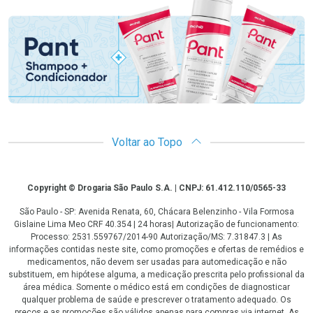
Promoção em Destaque
Voltar ao Topo
Copyright
Copyright © Drogaria São Paulo S.A. | CNPJ: 61.412.110/0565-33
São Paulo - SP: Avenida Renata, 60, Chácara Belenzinho - Vila Formosa
Gislaine Lima Meo CRF 40.354 | 24 horas| Autorização de funcionamento:
Processo: 2531.559767/2014-90 Autorização/MS: 7.31847.3 | As
informações contidas neste site, como promoções e ofertas de remédios e
medicamentos, não devem ser usadas para automedicação e não
substituem, em hipótese alguma, a medicação prescrita pelo profissional da
área médica. Somente o médico está em condições de diagnosticar
qualquer problema de saúde e prescrever o tratamento adequado. Os
preços e as promoções são válidos apenas para compras via internet. As