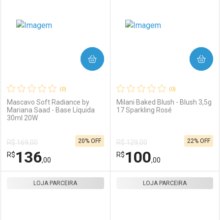
Laboratório
Por Menos
Laboratório
Por Menos
COMPRAR
COMPRAR
(0)
(0)
Mascavo Soft Radiance by
Milani Baked Blush - Blush 3,5g
Mariana Saad - Base Líquida
17 Sparkling Rosé
30ml 20W
Ativar Desconto
Ativar Desconto
20% OFF
22% OFF
R$ 169,00
R$ 129,00
Comprar sem Desconto
Comprar sem Desconto
136
100
R$
Comprar sem Desconto
R$
Comprar sem Desconto
Por R$ 100,00/cada
Por R$ 110,00/cada
,00
,00
Por R$ 100,00/cada
Por R$ 110,00/cada
LOJA PARCEIRA
FECHAR
FECHAR
LOJA PARCEIRA
F
F
Laboratório
Por Menos
Laboratório
Por Menos