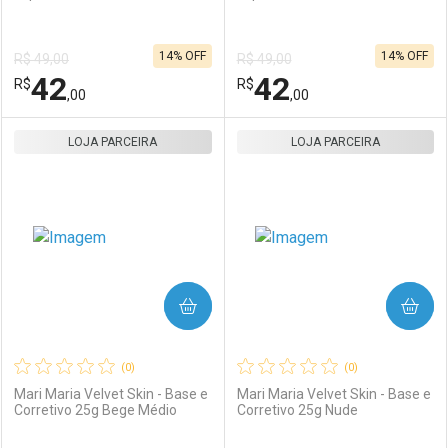
Ativar Desconto
Ativar Desconto
14% OFF
14% OFF
R$ 49,00
R$ 49,00
Comprar sem Desconto
Comprar sem Desconto
42
42
R$
Comprar sem Desconto
R$
Comprar sem Desconto
Por R$ 42,00/cada
Por R$ 42,00/cada
,00
,00
Por R$ 42,00/cada
Por R$ 42,00/cada
LOJA PARCEIRA
FECHAR
FECHAR
LOJA PARCEIRA
F
F
Laboratório
Por Menos
Laboratório
Por Menos
COMPRAR
COMPRAR
(0)
(0)
Mari Maria Velvet Skin - Base e
Mari Maria Velvet Skin - Base e
Corretivo 25g Bege Médio
Corretivo 25g Nude
Ativar Desconto
Ativar Desconto