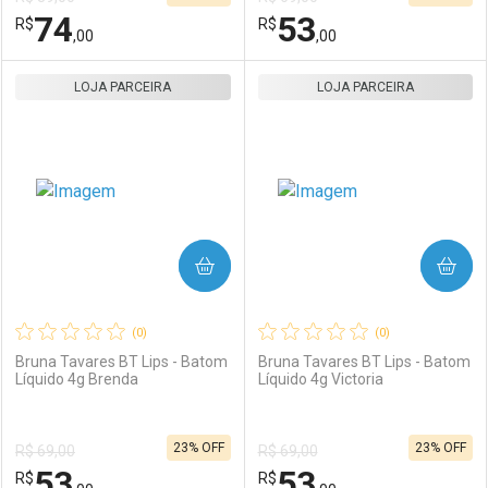
Comprar sem Desconto
Comprar sem Desconto
74
53
R$
Comprar sem Desconto
R$
Comprar sem Desconto
Por R$ 74,00/cada
Por R$ 74,00/cada
,00
,00
Por R$ 74,00/cada
Por R$ 74,00/cada
LOJA PARCEIRA
FECHAR
FECHAR
LOJA PARCEIRA
F
F
Laboratório
Por Menos
Laboratório
Por Menos
COMPRAR
COMPRAR
(0)
(0)
Bruna Tavares BT Lips - Batom
Bruna Tavares BT Lips - Batom
Líquido 4g Brenda
Líquido 4g Victoria
Ativar Desconto
Ativar Desconto
23% OFF
23% OFF
R$ 69,00
R$ 69,00
Comprar sem Desconto
Comprar sem Desconto
53
53
R$
Comprar sem Desconto
R$
Comprar sem Desconto
Por R$ 74,00/cada
Por R$ 53,00/cada