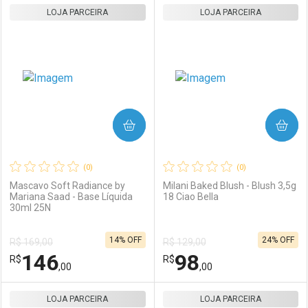
LOJA PARCEIRA
FECHAR
FECHAR
LOJA PARCEIRA
F
F
Laboratório
Por Menos
Laboratório
Por Menos
COMPRAR
COMPRAR
(0)
(0)
Mascavo Soft Radiance by
Milani Baked Blush - Blush 3,5g
Mariana Saad - Base Líquida
18 Ciao Bella
30ml 25N
Ativar Desconto
Ativar Desconto
14% OFF
24% OFF
R$ 169,00
R$ 129,00
Comprar sem Desconto
Comprar sem Desconto
146
98
R$
Comprar sem Desconto
R$
Comprar sem Desconto
Por R$ 136,00/cada
Por R$ 136,00/cada
,00
,00
Por R$ 136,00/cada
Por R$ 136,00/cada
LOJA PARCEIRA
FECHAR
FECHAR
LOJA PARCEIRA
F
F