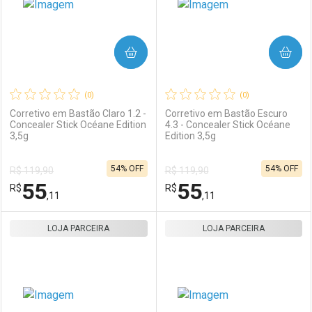
COMPRAR
COMPRAR
(0)
(0)
Corretivo em Bastão Claro 1.2 -
Corretivo em Bastão Escuro
Concealer Stick Océane Edition
4.3 - Concealer Stick Océane
3,5g
Edition 3,5g
Ativar Desconto
Ativar Desconto
54% OFF
54% OFF
R$ 119,90
R$ 119,90
Comprar sem Desconto
Comprar sem Desconto
55
55
R$
Comprar sem Desconto
R$
Comprar sem Desconto
Por R$ 55,11/cada
Por R$ 55,11/cada
,11
,11
Por R$ 55,11/cada
Por R$ 55,11/cada
LOJA PARCEIRA
FECHAR
FECHAR
LOJA PARCEIRA
F
F
Laboratório
Por Menos
Laboratório
Por Menos