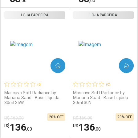
,00
,00
Por R$ 74,00/cada
Por R$ 53,00/cada
LOJA PARCEIRA
FECHAR
FECHAR
LOJA PARCEIRA
F
F
Laboratório
Por Menos
Laboratório
Por Menos
COMPRAR
COMPRAR
(0)
(0)
Mascavo Soft Radiance by
Mascavo Soft Radiance by
Mariana Saad - Base Líquida
Mariana Saad - Base Líquida
30ml 35W
30ml 30N
Ativar Desconto
Ativar Desconto
20% OFF
20% OFF
R$ 169,00
R$ 169,00
Comprar sem Desconto
Comprar sem Desconto
136
136
R$
Comprar sem Desconto
R$
Comprar sem Desconto
Por R$ 53,00/cada
Por R$ 53,00/cada
,00
,00
Por R$ 53,00/cada
Por R$ 53,00/cada