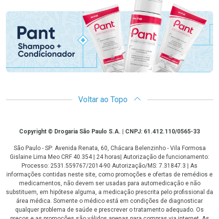
Promoção em Destaque
Voltar ao Topo
Copyright
Copyright © Drogaria São Paulo S.A. | CNPJ: 61.412.110/0565-33
São Paulo - SP: Avenida Renata, 60, Chácara Belenzinho - Vila Formosa
Gislaine Lima Meo CRF 40.354 | 24 horas| Autorização de funcionamento:
Processo: 2531.559767/2014-90 Autorização/MS: 7.31847.3 | As
informações contidas neste site, como promoções e ofertas de remédios e
medicamentos, não devem ser usadas para automedicação e não
substituem, em hipótese alguma, a medicação prescrita pelo profissional da
área médica. Somente o médico está em condições de diagnosticar
qualquer problema de saúde e prescrever o tratamento adequado. Os
preços e as promoções são válidos apenas para compras via internet. As