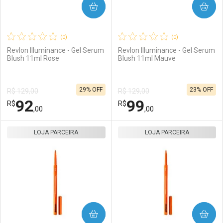
COMPRAR
COMPRAR
(0)
(0)
Revlon Illuminance - Gel Serum
Revlon Illuminance - Gel Serum
Blush 11ml Rose
Blush 11ml Mauve
Ativar Desconto
Ativar Desconto
29% OFF
23% OFF
R$ 129,00
R$ 129,00
Comprar sem Desconto
Comprar sem Desconto
92
99
R$
Comprar sem Desconto
R$
Comprar sem Desconto
Por R$ 55,11/cada
Por R$ 92,00/cada
,00
,00
Por R$ 55,11/cada
Por R$ 92,00/cada
LOJA PARCEIRA
FECHAR
FECHAR
LOJA PARCEIRA
F
F
Laboratório
Por Menos
Laboratório
Por Menos
COMPRAR
COMPRAR