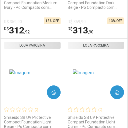
Compact Foundation Medium
Compact Foundation Dark
Ivory - Po Compacto com
Beige - Po Compacto com
Protecao Solar FPS 35 Refil
Protecao Solar FPS 35 Refil
10g
10g
13% OFF
13% OFF
R$ 359,90
R$ 359,90
312
313
R$
R$
,92
,90
LOJA PARCEIRA
FECHAR
FECHAR
LOJA PARCEIRA
F
F
Laboratório
Por Menos
Laboratório
Por Menos
COMPRAR
COMPRAR
(0)
(0)
Shiseido SB UV Protective
Shiseido SB UV Protective
Compact Foundation Light
Compact Foundation Light
Beige - Po Compacto com
Ochre - Po Compacto com