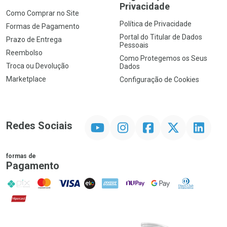
Privacidade
Como Comprar no Site
Política de Privacidade
Formas de Pagamento
Portal do Titular de Dados
Prazo de Entrega
Pessoais
Reembolso
Como Protegemos os Seus
Troca ou Devolução
Dados
Marketplace
Configuração de Cookies
YouTube
Instagram
Facebook
Twitter
Linkedin
Redes Sociais
formas de
Pagamento
PIX
MasterCard
VISA
ELO
AMEX
NuPay
Google Pay
Diners Club
Hipercard