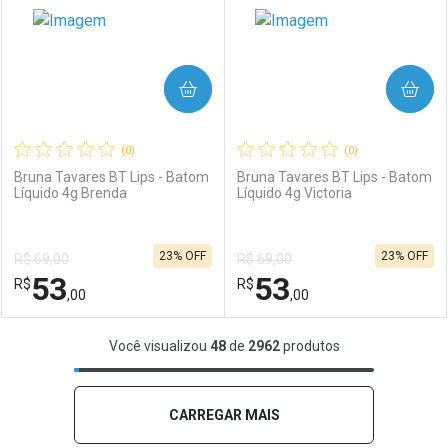
COMPRAR
COMPRAR
(0)
(0)
Bruna Tavares BT Lips - Batom
Bruna Tavares BT Lips - Batom
Líquido 4g Brenda
Líquido 4g Victoria
Ativar Desconto
Ativar Desconto
23% OFF
23% OFF
R$ 69,00
R$ 69,00
Comprar sem Desconto
Comprar sem Desconto
53
53
R$
Comprar sem Desconto
R$
Comprar sem Desconto
Por R$ 74,00/cada
Por R$ 53,00/cada
,00
,00
Por R$ 74,00/cada
Por R$ 53,00/cada
FECHAR
FECHAR
F
F
Você visualizou
48
de
2962
produtos
Laboratório
Por Menos
Laboratório
Por Menos
CARREGAR MAIS