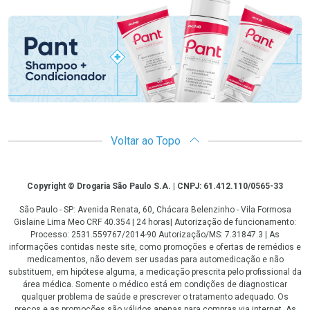
Promoção em Destaque
Voltar ao Topo
Copyright
Copyright © Drogaria São Paulo S.A. | CNPJ: 61.412.110/0565-33
São Paulo - SP: Avenida Renata, 60, Chácara Belenzinho - Vila Formosa
Gislaine Lima Meo CRF 40.354 | 24 horas| Autorização de funcionamento:
Processo: 2531.559767/2014-90 Autorização/MS: 7.31847.3 | As
informações contidas neste site, como promoções e ofertas de remédios e
medicamentos, não devem ser usadas para automedicação e não
substituem, em hipótese alguma, a medicação prescrita pelo profissional da
área médica. Somente o médico está em condições de diagnosticar
qualquer problema de saúde e prescrever o tratamento adequado. Os
preços e as promoções são válidos apenas para compras via internet. As