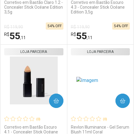
Corretivo em Bastão Claro 1.2 -
Corretivo em Bastão Escuro
Concealer Stick Océane Edition
4.3 - Concealer Stick Océane
3,5g
Edition 3,5g
Ativar Desconto
Ativar Desconto
54% OFF
54% OFF
R$ 119,90
R$ 119,90
Comprar sem Desconto
Comprar sem Desconto
55
55
R$
Comprar sem Desconto
R$
Comprar sem Desconto
Por R$ 55,11/cada
Por R$ 55,11/cada
,11
,11
Por R$ 55,11/cada
Por R$ 55,11/cada
LOJA PARCEIRA
FECHAR
FECHAR
LOJA PARCEIRA
F
F
Laboratório
Por Menos
Laboratório
Por Menos
COMPRAR
COMPRAR
(0)
(0)
Corretivo em Bastão Escuro
Revlon Illuminance - Gel Serum
4.1 - Concealer Stick Océane
Blush 11ml Coral