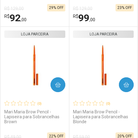
29% OFF
23% OFF
R$ 129,00
R$ 129,00
Comprar sem Desconto
Comprar sem Desconto
92
99
R$
Comprar sem Desconto
R$
Comprar sem Desconto
Por R$ 55,11/cada
Por R$ 92,00/cada
,00
,00
Por R$ 55,11/cada
Por R$ 92,00/cada
LOJA PARCEIRA
FECHAR
FECHAR
LOJA PARCEIRA
F
F
Laboratório
Por Menos
Laboratório
Por Menos
COMPRAR
COMPRAR
(0)
(0)
Mari Maria Brow Pencil -
Mari Maria Brow Pencil -
Lapiseira para Sobrancelhas
Lapiseira para Sobrancelhas
Brown
Blonde
Ativar Desconto
Ativar Desconto
22% OFF
20% OFF
R$ 49,00
R$ 59,00