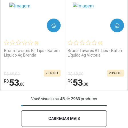
COMPRAR
COMPRAR
(0)
(0)
Bruna Tavares BT Lips - Batom
Bruna Tavares BT Lips - Batom
Líquido 4g Brenda
Líquido 4g Victoria
Ativar Desconto
Ativar Desconto
23% OFF
23% OFF
R$ 69,00
R$ 69,00
Comprar sem Desconto
Comprar sem Desconto
53
53
R$
Comprar sem Desconto
R$
Comprar sem Desconto
Por R$ 74,00/cada
Por R$ 53,00/cada
,00
,00
Por R$ 74,00/cada
Por R$ 53,00/cada
FECHAR
FECHAR
F
F
Você visualizou
48
de
2963
produtos
Laboratório
Por Menos
Laboratório
Por Menos
CARREGAR MAIS