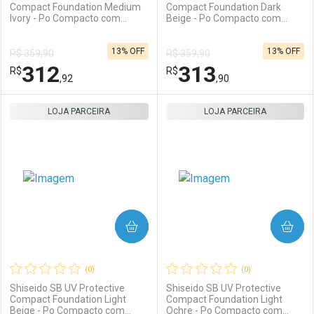
Compact Foundation Medium
Compact Foundation Dark
Ivory - Po Compacto com
Beige - Po Compacto com
Protecao Solar FPS 35 Refil
Protecao Solar FPS 35 Refil
10g
10g
13% OFF
13% OFF
R$ 359,90
R$ 359,90
312
313
R$
R$
,92
,90
LOJA PARCEIRA
FECHAR
FECHAR
LOJA PARCEIRA
F
F
Laboratório
Por Menos
Laboratório
Por Menos
COMPRAR
COMPRAR
(0)
(0)
Shiseido SB UV Protective
Shiseido SB UV Protective
Compact Foundation Light
Compact Foundation Light
Beige - Po Compacto com
Ochre - Po Compacto com