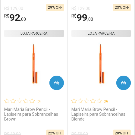
29% OFF
23% OFF
R$ 129,00
R$ 129,00
Comprar sem Desconto
Comprar sem Desconto
92
99
R$
Comprar sem Desconto
R$
Comprar sem Desconto
Por R$ 55,11/cada
Por R$ 92,00/cada
,00
,00
Por R$ 55,11/cada
Por R$ 92,00/cada
LOJA PARCEIRA
FECHAR
FECHAR
LOJA PARCEIRA
F
F
Laboratório
Por Menos
Laboratório
Por Menos
COMPRAR
COMPRAR
(0)
(0)
Mari Maria Brow Pencil -
Mari Maria Brow Pencil -
Lapiseira para Sobrancelhas
Lapiseira para Sobrancelhas
Brown
Blonde
Ativar Desconto
Ativar Desconto
22% OFF
20% OFF
R$ 49,00
R$ 59,00