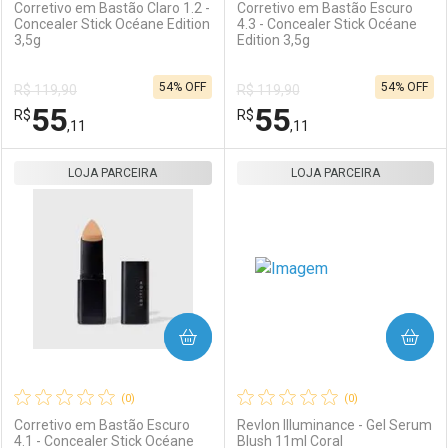
Corretivo em Bastão Claro 1.2 -
Corretivo em Bastão Escuro
Concealer Stick Océane Edition
4.3 - Concealer Stick Océane
3,5g
Edition 3,5g
Ativar Desconto
Ativar Desconto
54% OFF
54% OFF
R$ 119,90
R$ 119,90
Comprar sem Desconto
Comprar sem Desconto
55
55
R$
Comprar sem Desconto
R$
Comprar sem Desconto
Por R$ 55,11/cada
Por R$ 55,11/cada
,11
,11
Por R$ 55,11/cada
Por R$ 55,11/cada
LOJA PARCEIRA
FECHAR
FECHAR
LOJA PARCEIRA
F
F
Laboratório
Por Menos
Laboratório
Por Menos
COMPRAR
COMPRAR
(0)
(0)
Corretivo em Bastão Escuro
Revlon Illuminance - Gel Serum
4.1 - Concealer Stick Océane
Blush 11ml Coral