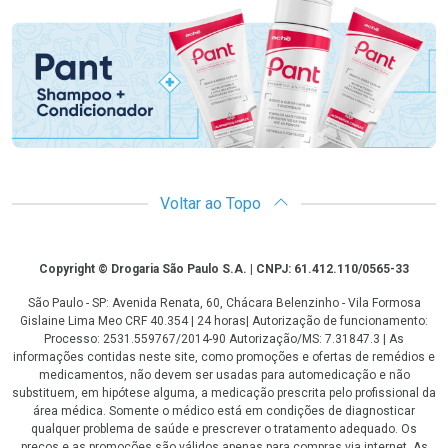
Promoção em Destaque
Voltar ao Topo
Copyright
Copyright © Drogaria São Paulo S.A. | CNPJ: 61.412.110/0565-33
São Paulo - SP: Avenida Renata, 60, Chácara Belenzinho - Vila Formosa
Gislaine Lima Meo CRF 40.354 | 24 horas| Autorização de funcionamento:
Processo: 2531.559767/2014-90 Autorização/MS: 7.31847.3 | As
informações contidas neste site, como promoções e ofertas de remédios e
medicamentos, não devem ser usadas para automedicação e não
substituem, em hipótese alguma, a medicação prescrita pelo profissional da
área médica. Somente o médico está em condições de diagnosticar
qualquer problema de saúde e prescrever o tratamento adequado. Os
preços e as promoções são válidos apenas para compras via internet. As