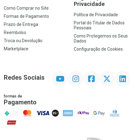
Privacidade
Como Comprar no Site
Política de Privacidade
Formas de Pagamento
Portal do Titular de Dados
Prazo de Entrega
Pessoais
Reembolso
Como Protegemos os Seus
Troca ou Devolução
Dados
Marketplace
Configuração de Cookies
YouTube
Instagram
Facebook
Twitter
Linkedin
Redes Sociais
formas de
Pagamento
PIX
MasterCard
VISA
ELO
AMEX
NuPay
Google Pay
Diners Club
Hipercard