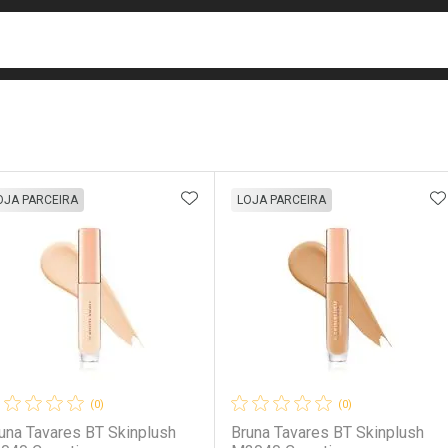
busca
isa?
e
ateleira
ADICIONAR AOS FAVORITOS
A
OJA PARCEIRA
LOJA PARCEIRA
(0)
(0)
una Tavares BT Skinplush
Bruna Tavares BT Skinplush