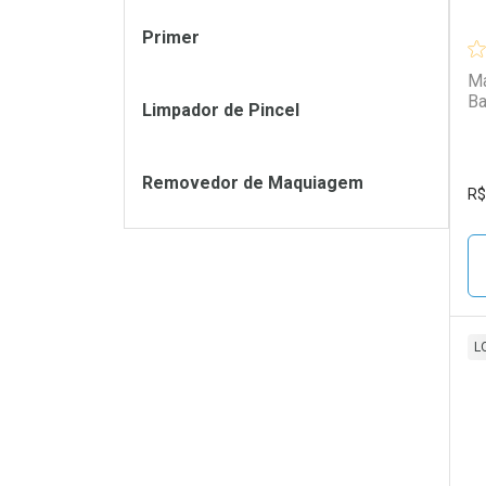
Primer
Ma
Limpador de Pincel
Removedor de Maquiagem
R$
L
L
P