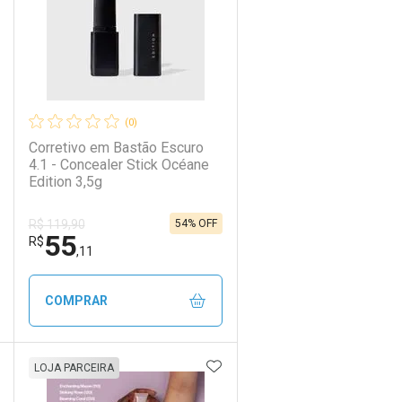
(0)
Corretivo em Bastão Escuro
4.1 - Concealer Stick Océane
Edition 3,5g
54% OFF
R$ 119,90
55
Ativar Desconto
R$
,11
Comprar sem Desconto
Comprar sem Desconto
COMPRAR
Por R$ 55,11/cada
Por R$ 55,11/cada
DICIONAR AOS FAVORITOS
ADICIONAR AOS FAVORIT
ECHAR
ECHAR
FECHAR
FECHAR
LOJA PARCEIRA