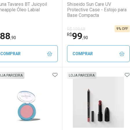
una Tavares BT Juicyoil
Shiseido Sun Care UV
neapple Óleo Labial
Protective Case - Estojo para
Base Compacta
9% OFF
R$ 109,68
88
99
Ativar Desconto
Ativar Desconto
R$
,90
,90
Comprar sem Desconto
Comprar sem Desconto
Comprar sem Desconto
Comprar sem Desconto
COMPRAR
COMPRAR
Por R$ 86,90/cada
Por R$ 86,90/cada
Por R$ 86,90/cada
Por R$ 86,90/cada
ADICIONAR AOS FAVORITOS
A
FECHAR
FECHAR
F
F
OJA PARCEIRA
LOJA PARCEIRA
aboratório
or Menos
Laboratório
Por Menos