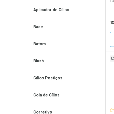
F3
Filtros
Aplicador de Cílios
R$
Base
Batom
L
Blush
L
P
Cílios Postiços
Cola de Cílios
Corretivo