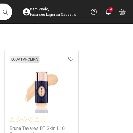
Acesse sua Conta
Precisa de 
Notific
Aces
Bem Vindo,
4
Você po
notifica
Vo
it
BUSCAR
Ver Recursos 
Faça seu Login ou Cadastro
Atendimento ao 
Linkage
Central de Ajud
DICIONAR AOS FAVORITOS
ADICIONAR AOS FAVORIT
LOJA PARCEIRA
Televendas
4003-3393
(0)
Bruna Tavares BT Skin L10