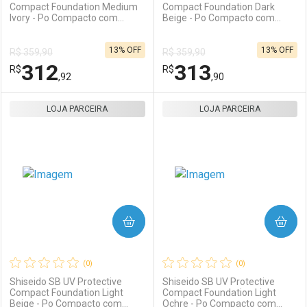
Compact Foundation Medium
Compact Foundation Dark
Ivory - Po Compacto com
Beige - Po Compacto com
Protecao Solar FPS 35 Refil
Protecao Solar FPS 35 Refil
10g
10g
13% OFF
13% OFF
R$ 359,90
R$ 359,90
312
313
R$
R$
,92
,90
LOJA PARCEIRA
FECHAR
FECHAR
LOJA PARCEIRA
F
F
Laboratório
Por Menos
Laboratório
Por Menos
COMPRAR
COMPRAR
(0)
(0)
Shiseido SB UV Protective
Shiseido SB UV Protective
Compact Foundation Light
Compact Foundation Light
Beige - Po Compacto com
Ochre - Po Compacto com