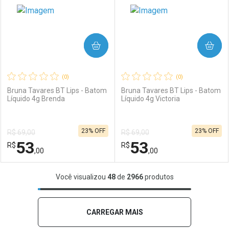
COMPRAR
COMPRAR
(0)
(0)
Bruna Tavares BT Lips - Batom
Bruna Tavares BT Lips - Batom
Líquido 4g Brenda
Líquido 4g Victoria
Ativar Desconto
Ativar Desconto
23% OFF
23% OFF
R$ 69,00
R$ 69,00
Comprar sem Desconto
Comprar sem Desconto
53
53
R$
Comprar sem Desconto
R$
Comprar sem Desconto
Por R$ 74,00/cada
Por R$ 53,00/cada
,00
,00
Por R$ 74,00/cada
Por R$ 53,00/cada
FECHAR
FECHAR
F
F
Você visualizou
48
de
2966
produtos
Laboratório
Por Menos
Laboratório
Por Menos
CARREGAR MAIS