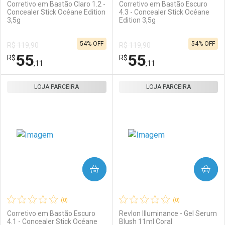
Corretivo em Bastão Claro 1.2 -
Corretivo em Bastão Escuro
Concealer Stick Océane Edition
4.3 - Concealer Stick Océane
3,5g
Edition 3,5g
Ativar Desconto
Ativar Desconto
54% OFF
54% OFF
R$ 119,90
R$ 119,90
Comprar sem Desconto
Comprar sem Desconto
55
55
R$
Comprar sem Desconto
R$
Comprar sem Desconto
Por R$ 55,11/cada
Por R$ 55,11/cada
,11
,11
Por R$ 55,11/cada
Por R$ 55,11/cada
LOJA PARCEIRA
FECHAR
FECHAR
LOJA PARCEIRA
F
F
Laboratório
Por Menos
Laboratório
Por Menos
COMPRAR
COMPRAR
(0)
(0)
Corretivo em Bastão Escuro
Revlon Illuminance - Gel Serum
4.1 - Concealer Stick Océane
Blush 11ml Coral