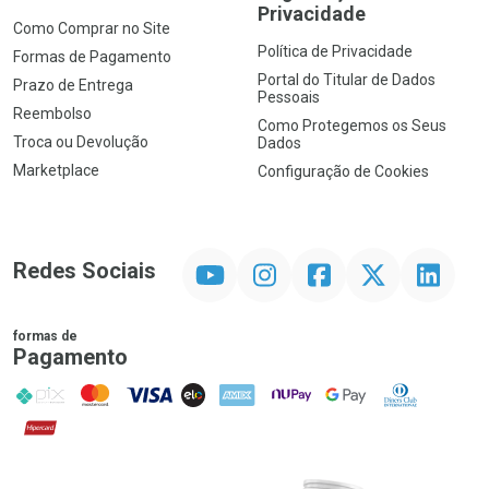
Privacidade
Como Comprar no Site
Política de Privacidade
Formas de Pagamento
Portal do Titular de Dados
Prazo de Entrega
Pessoais
Reembolso
Como Protegemos os Seus
Troca ou Devolução
Dados
Marketplace
Configuração de Cookies
YouTube
Instagram
Facebook
Twitter
Linkedin
Redes Sociais
formas de
Pagamento
PIX
MasterCard
VISA
ELO
AMEX
NuPay
Google Pay
Diners Club
Hipercard