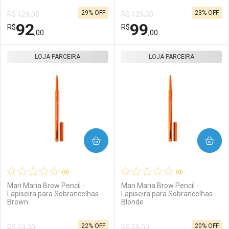
29% OFF
23% OFF
R$ 129,00
R$ 129,00
Comprar sem Desconto
Comprar sem Desconto
92
99
R$
Comprar sem Desconto
R$
Comprar sem Desconto
Por R$ 55,11/cada
Por R$ 92,00/cada
,00
,00
Por R$ 55,11/cada
Por R$ 92,00/cada
LOJA PARCEIRA
FECHAR
FECHAR
LOJA PARCEIRA
F
F
Laboratório
Por Menos
Laboratório
Por Menos
COMPRAR
COMPRAR
(0)
(0)
Mari Maria Brow Pencil -
Mari Maria Brow Pencil -
Lapiseira para Sobrancelhas
Lapiseira para Sobrancelhas
Brown
Blonde
Ativar Desconto
Ativar Desconto
22% OFF
20% OFF
R$ 49,00
R$ 59,00