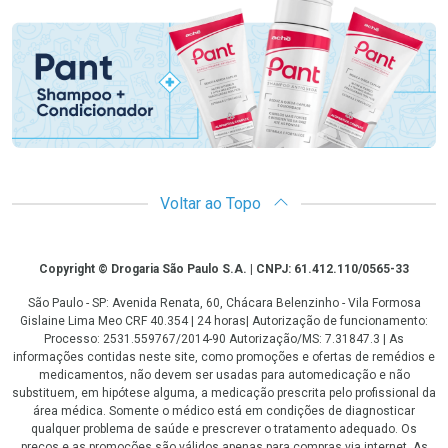
Promoção em Destaque
Voltar ao Topo
Copyright
Copyright © Drogaria São Paulo S.A. | CNPJ: 61.412.110/0565-33
São Paulo - SP: Avenida Renata, 60, Chácara Belenzinho - Vila Formosa
Gislaine Lima Meo CRF 40.354 | 24 horas| Autorização de funcionamento:
Processo: 2531.559767/2014-90 Autorização/MS: 7.31847.3 | As
informações contidas neste site, como promoções e ofertas de remédios e
medicamentos, não devem ser usadas para automedicação e não
substituem, em hipótese alguma, a medicação prescrita pelo profissional da
área médica. Somente o médico está em condições de diagnosticar
qualquer problema de saúde e prescrever o tratamento adequado. Os
preços e as promoções são válidos apenas para compras via internet. As