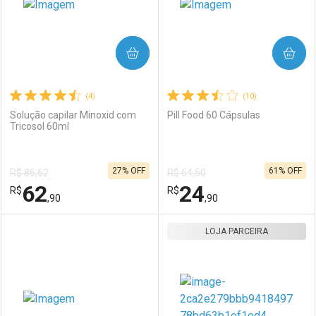
COMPRAR
COMPRAR
(4)
(10)
Solução capilar Minoxid com
Pill Food 60 Cápsulas
Tricosol 60ml
Ativar Desconto
Ativar Desconto
27% OFF
61% OFF
R$ 86,62
R$ 64,50
Comprar sem Desconto
Comprar sem Desconto
62
24
R$
Comprar sem Desconto
R$
Comprar sem Desconto
Por R$ 114,45/cada
Por R$ 39,90/cada
,90
,90
Por R$ 114,45/cada
Por R$ 39,90/cada
50% OFF NA 2º UNIDADE -MILIGRAMA
FECHAR
FECHAR
LOJA PARCEIRA
F
F
Laboratório
Por Menos
Laboratório
Por Menos