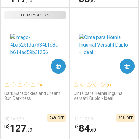
,90
,57
Por R$ 16,90/cada
Por R$ 169,99/cada
LOJA PARCEIRA
FECHAR
FECHAR
EXCLUSIVO-SITE
F
F
Laboratório
Por Menos
Laboratório
Por Menos
COMPRAR
COMPRAR
(0)
(0)
Dark Bar Cookies and Cream
Cinta para Hérnia Inguinal
8un Darkness
Versátil Duplo - Ideal
Ativar Desconto
Ativar Desconto
24% OFF
30% OFF
R$ 169,29
R$ 120,90
Comprar sem Desconto
Comprar sem Desconto
127
84
R$
Comprar sem Desconto
R$
Comprar sem Desconto
Por R$ 117,90/cada
Por R$ 88,57/cada
,99
,60
Por R$ 117,90/cada
Por R$ 88,57/cada