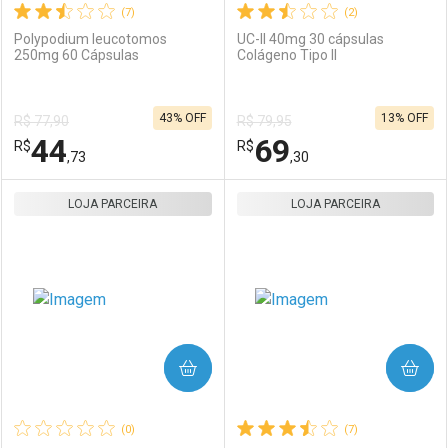
(7)
(2)
Polypodium leucotomos
UC-II 40mg 30 cápsulas
250mg 60 Cápsulas
Colágeno Tipo II
Ativar Desconto
Ativar Desconto
43% OFF
13% OFF
R$ 77,90
R$ 79,95
Comprar sem Desconto
Comprar sem Desconto
44
69
R$
Comprar sem Desconto
R$
Comprar sem Desconto
Por R$ 119,90/cada
Por R$ 129,00/cada
,73
,30
Por R$ 119,90/cada
Por R$ 129,00/cada
LOJA PARCEIRA
FECHAR
FECHAR
LOJA PARCEIRA
F
F
Laboratório
Por Menos
Laboratório
Por Menos
COMPRAR
COMPRAR
(0)
(7)