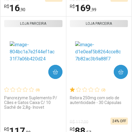
Comprar sem Desconto
Comprar sem Desconto
16
169
R$
Comprar sem Desconto
R$
Comprar sem Desconto
Por R$ 26,98/cada
Por R$ 124,71/cada
,90
,99
Por R$ 26,98/cada
Por R$ 124,71/cada
LOJA PARCEIRA
FECHAR
FECHAR
LOJA PARCEIRA
F
F
Laboratório
Por Menos
Laboratório
Por Menos
COMPRAR
COMPRAR
(0)
(2)
Pancrezyme Suplemento P/
Relora 250mg com selo de
Cães e Gatos Caixa C/ 10
autenticidade - 30 Cápsulas
Sachê de 2,8g- Inovet
Ativar Desconto
Ativar Desconto
24% OFF
R$ 117,00
Comprar sem Desconto
Comprar sem Desconto
117
88
R$
Comprar sem Desconto
R$
Comprar sem Desconto
Por R$ 16,90/cada
Por R$ 169,99/cada