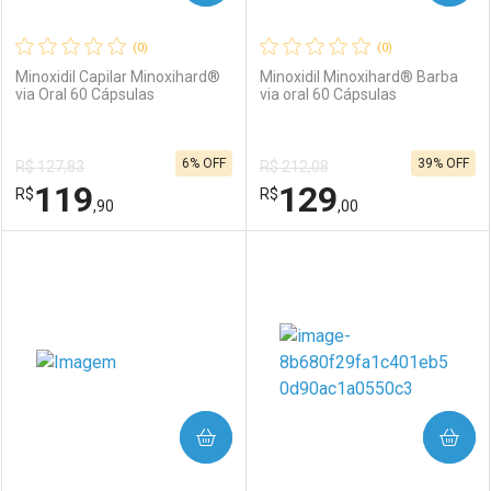
(0)
(0)
Minoxidil Capilar Minoxihard®
Minoxidil Minoxihard® Barba
via Oral 60 Cápsulas
via oral 60 Cápsulas
Ativar Desconto
Ativar Desconto
6% OFF
39% OFF
R$ 127,83
R$ 212,08
Comprar sem Desconto
Comprar sem Desconto
119
129
R$
Comprar sem Desconto
R$
Comprar sem Desconto
Por R$ 43,89/cada
Por R$ 40,95/cada
,90
,00
Por R$ 43,89/cada
Por R$ 40,95/cada
50% OFF NA 2º UNIDADE -MILIGRAMA
FECHAR
FECHAR
50% OFF NA 2º UNIDADE -MILIGRAMA
F
F
Laboratório
Por Menos
Laboratório
Por Menos
COMPRAR
COMPRAR