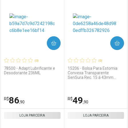
Laboratório
Por Menos
Laboratório
Por Menos
COMPRAR
COMPRAR
(0)
(0)
78500 - Adapt Lubrificante e
15206 - Bolsa Para Estomia
Desodorante 236ML
Convexa Transparente
SenSura Rec. 15 á 43mm
Ativar Desconto
Ativar Desconto
Unidade
Comprar sem Desconto
Comprar sem Desconto
86
49
R$
Comprar sem Desconto
R$
Comprar sem Desconto
Por R$ 279,90/cada
Por R$ 199,90/cada
,90
,90
Por R$ 279,90/cada
Por R$ 199,90/cada
LOJA PARCEIRA
FECHAR
FECHAR
LOJA PARCEIRA
F
F