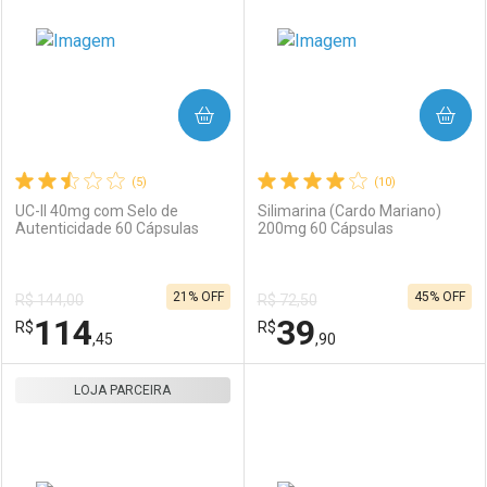
Laboratório
Por Menos
Laboratório
Por Menos
COMPRAR
COMPRAR
(5)
(10)
UC-II 40mg com Selo de
Silimarina (Cardo Mariano)
Autenticidade 60 Cápsulas
200mg 60 Cápsulas
Ativar Desconto
Ativar Desconto
21% OFF
45% OFF
R$ 144,00
R$ 72,50
Comprar sem Desconto
Comprar sem Desconto
114
39
R$
Comprar sem Desconto
R$
Comprar sem Desconto
Por R$ 73,51/cada
Por R$ 69,90/cada
,45
,90
Por R$ 73,51/cada
Por R$ 69,90/cada
LOJA PARCEIRA
FECHAR
FECHAR
50% OFF NA 2º UNIDADE -MILIGRAMA
F
F
Laboratório
Por Menos
Laboratório
Por Menos