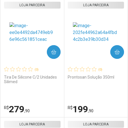
LOJA PARCEIRA
FECHAR
FECHAR
LOJA PARCEIRA
F
F
Laboratório
Por Menos
Laboratório
Por Menos
COMPRAR
COMPRAR
(0)
(0)
Tira De Silicone C/2 Unidades
Prontosan Solução 350ml
Silimed
Ativar Desconto
Ativar Desconto
Comprar sem Desconto
Comprar sem Desconto
279
199
R$
Comprar sem Desconto
R$
Comprar sem Desconto
Por R$ 127,99/cada
Por R$ 84,60/cada
,90
,90
Por R$ 127,99/cada
Por R$ 84,60/cada
LOJA PARCEIRA
FECHAR
FECHAR
LOJA PARCEIRA
F
F