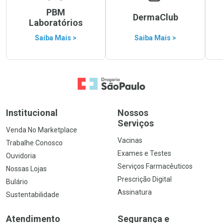
PBM
DermaClub
Laboratórios
Saiba Mais >
Saiba Mais >
Ir para a Home
Institucional
Nossos
Serviços
Venda No Marketplace
Vacinas
Trabalhe Conosco
Exames e Testes
Ouvidoria
Serviços Farmacêuticos
Nossas Lojas
Prescrição Digital
Bulário
Assinatura
Sustentabilidade
Atendimento
Segurança e