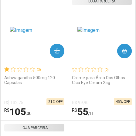
50% OFF NA 2º UNIDADE -MILIGRAMA
FECHAR
FECHAR
LOJA PARCEIRA
F
F
Laboratório
Por Menos
Laboratório
Por Menos
COMPRAR
COMPRAR
(3)
(0)
Ashwagandha 500mg 120
Creme para Área Dos Olhos -
Cápsulas
Cica Eye Cream 25g
Ativar Desconto
Ativar Desconto
21% OFF
45% OFF
R$ 132,75
R$ 99,90
Comprar sem Desconto
Comprar sem Desconto
105
55
R$
Comprar sem Desconto
R$
Comprar sem Desconto
Por R$ 29,90/cada
Por R$ 32,55/cada
,00
,11
Por R$ 29,90/cada
Por R$ 32,55/cada
LOJA PARCEIRA
FECHAR
FECHAR
50% OFF NA 2º UNIDADE -MILIGRAMA
F
F