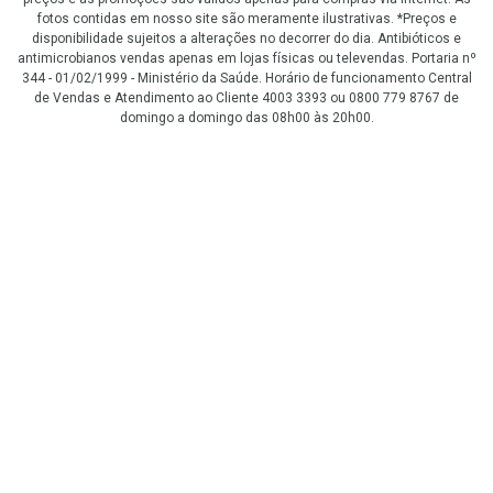
fotos contidas em nosso site são meramente ilustrativas. *Preços e
disponibilidade sujeitos a alterações no decorrer do dia. Antibióticos e
antimicrobianos vendas apenas em lojas físicas ou televendas. Portaria nº
344 - 01/02/1999 - Ministério da Saúde. Horário de funcionamento Central
de Vendas e Atendimento ao Cliente 4003 3393 ou 0800 779 8767 de
domingo a domingo das 08h00 às 20h00.
LGPD Aceite os Cookies