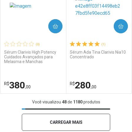
COMPRAR
COMPRAR
(0)
(1)
Sérum Clarivis High Potency
Sérum Ada Tina Clarivis Nia10
Cuidados Avançados para
Concentrado
Melasma e Manchas
Ativar Desconto
Ativar Desconto
Comprar sem Desconto
Comprar sem Desconto
380
280
R$
Comprar sem Desconto
R$
Comprar sem Desconto
Por R$ 72,30/cada
Por R$ 244,00/cada
,00
,00
Por R$ 72,30/cada
Por R$ 244,00/cada
FECHAR
FECHAR
F
F
Você visualizou
48
de
1180
produtos
Laboratório
Por Menos
Laboratório
Por Menos
CARREGAR MAIS