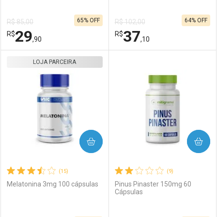
Ativar Desconto
Ativar Desconto
65% OFF
64% OFF
R$ 85,00
R$ 102,00
Comprar sem Desconto
Comprar sem Desconto
29
37
R$
Comprar sem Desconto
R$
Comprar sem Desconto
Por R$ 44,43/cada
Por R$ 21,70/cada
,90
,10
Por R$ 44,43/cada
Por R$ 21,70/cada
LOJA PARCEIRA
FECHAR
FECHAR
50% OFF NA 2º UNIDADE -MILIGRAMA
F
F
Laboratório
Por Menos
Laboratório
Por Menos
COMPRAR
COMPRAR
(15)
(9)
Melatonina 3mg 100 cápsulas
Pinus Pinaster 150mg 60
Cápsulas
Ativar Desconto
Ativar Desconto