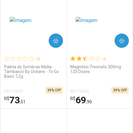
Laboratório
Por Menos
Laboratório
Por Menos
COMPRAR
COMPRAR
(0)
(4)
Paleta de Sombras Nádia
Magnésio Treonato 300mg
Tambasco By Océane - To Go
120 Doses
Basic 7,2g
Ativar Desconto
Ativar Desconto
39% OFF
39% OFF
R$ 119,90
R$ 115,09
Comprar sem Desconto
Comprar sem Desconto
73
69
R$
Comprar sem Desconto
R$
Comprar sem Desconto
Por R$ 105,00/cada
Por R$ 55,11/cada
,51
,90
Por R$ 105,00/cada
Por R$ 55,11/cada
50% OFF NA 2º UNIDADE -MILIGRAMA
FECHAR
FECHAR
50% OFF NA 2º UNIDADE -MILIGRAMA
F
F