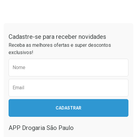
Tudo sobre a Drogaria São Paulo
Cadastre-se para receber novidades
Receba as melhores ofertas e super descontos
exclusivos!
Ativar Desconto
Ativar Desconto
Preencha o formulário abaixo para receber 
Nome
Comprar sem Desconto
Comprar sem Desconto
Comprar sem Desconto
Comprar sem Desconto
Por R$ 380,00/cada
Por R$ 280,00/cada
Por R$ 380,00/cada
Por R$ 280,00/cada
Email
CADASTRAR
APP Drogaria São Paulo