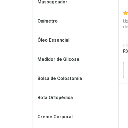
Massageador
Oxímetro
Ux
de
Óleo Essencial
R$
R$
Medidor de Glicose
Bolsa de Colostomia
Bota Ortopédica
L
P
Creme Corporal