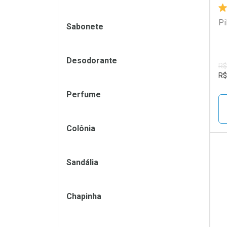
Pi
Sabonete
Desodorante
R$
R$
Perfume
Colônia
Sandália
L
P
Chapinha