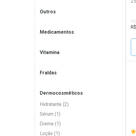
25
Filtros
Outros
R$
R$
Medicamentos
Vitamina
Fraldas
L
P
Dermocosméticos
Hidratante (2)
Sérum (1)
Creme (1)
Loção (1)