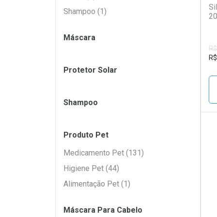
Si
Shampoo (1)
20
Máscara
R$
R$
Protetor Solar
Shampoo
Produto Pet
L
P
Medicamento Pet (131)
Higiene Pet (44)
Alimentação Pet (1)
Máscara Para Cabelo