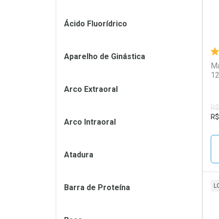
Ácido Fluorídrico
Aparelho de Ginástica
Ma
12
Arco Extraoral
R$
R$
Arco Intraoral
Atadura
L
Barra de Proteína
L
P