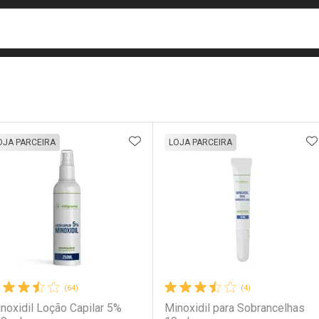
busca
isa?
e
ateleira
ADICIONAR AOS FAVORITOS
A
OJA PARCEIRA
LOJA PARCEIRA
(64)
(4)
noxidil Loção Capilar 5%
Minoxidil para Sobrancelhas