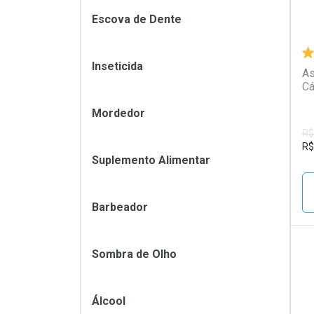
Escova de Dente
Inseticida
As
Cá
Mordedor
R$
R$
Suplemento Alimentar
Barbeador
Sombra de Olho
L
P
Álcool