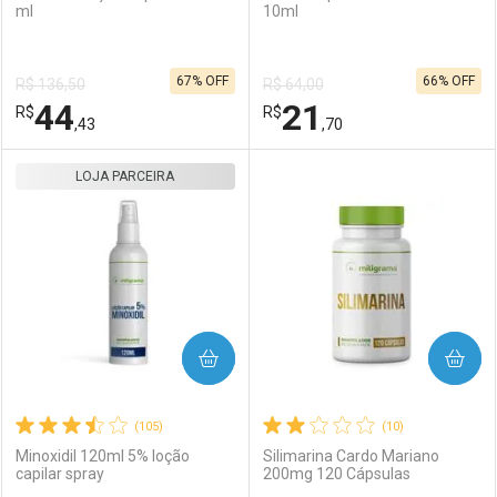
ml
10ml
67% OFF
66% OFF
R$ 136,50
R$ 64,00
44
21
R$
R$
,43
,70
LOJA PARCEIRA
FECHAR
FECHAR
50% OFF NA 2º UNIDADE -MILIGRAMA
F
F
Laboratório
Por Menos
Laboratório
Por Menos
COMPRAR
COMPRAR
(105)
(10)
Minoxidil 120ml 5% loção
Silimarina Cardo Mariano
capilar spray
200mg 120 Cápsulas