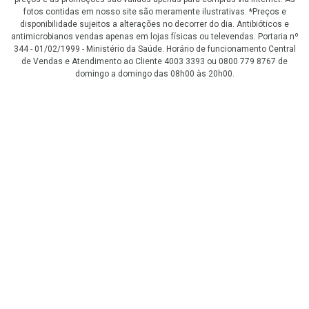
fotos contidas em nosso site são meramente ilustrativas. *Preços e
disponibilidade sujeitos a alterações no decorrer do dia. Antibióticos e
antimicrobianos vendas apenas em lojas físicas ou televendas. Portaria nº
344 - 01/02/1999 - Ministério da Saúde. Horário de funcionamento Central
de Vendas e Atendimento ao Cliente 4003 3393 ou 0800 779 8767 de
domingo a domingo das 08h00 às 20h00.
LGPD Aceite os Cookies