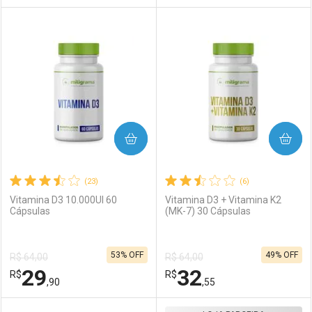
50% OFF NA 2º UNIDADE -MILIGRAMA
FECHAR
FECHAR
50% OFF NA 2º UNIDADE -MILIGRAMA
F
F
Laboratório
Por Menos
Laboratório
Por Menos
COMPRAR
COMPRAR
(23)
(6)
Vitamina D3 10.000UI 60
Vitamina D3 + Vitamina K2
Cápsulas
(MK-7) 30 Cápsulas
Ativar Desconto
Ativar Desconto
53% OFF
49% OFF
R$ 64,00
R$ 64,00
Comprar sem Desconto
Comprar sem Desconto
29
32
R$
Comprar sem Desconto
R$
Comprar sem Desconto
Por R$ 96,20/cada
Por R$ 41,48/cada
,90
,55
Por R$ 96,20/cada
Por R$ 41,48/cada