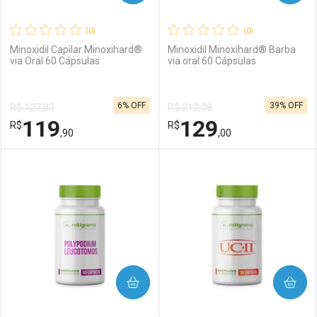
(0)
(0)
Minoxidil Capilar Minoxihard®
Minoxidil Minoxihard® Barba
via Oral 60 Cápsulas
via oral 60 Cápsulas
Ativar Desconto
Ativar Desconto
6% OFF
39% OFF
R$ 127,83
R$ 212,08
Comprar sem Desconto
Comprar sem Desconto
119
129
R$
Comprar sem Desconto
R$
Comprar sem Desconto
Por R$ 43,89/cada
Por R$ 40,95/cada
,90
,00
Por R$ 43,89/cada
Por R$ 40,95/cada
50% OFF NA 2º UNIDADE -MILIGRAMA
FECHAR
FECHAR
50% OFF NA 2º UNIDADE -MILIGRAMA
F
F
Laboratório
Por Menos
Laboratório
Por Menos
COMPRAR
COMPRAR