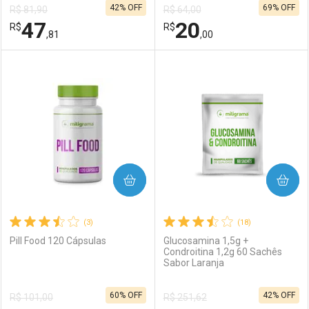
42% OFF
69% OFF
R$ 81,90
R$ 64,00
Comprar sem Desconto
Comprar sem Desconto
47
20
R$
Comprar sem Desconto
R$
Comprar sem Desconto
Por R$ 29,90/cada
Por R$ 37,10/cada
,81
,00
Por R$ 29,90/cada
Por R$ 37,10/cada
50% OFF NA 2º UNIDADE -MILIGRAMA
FECHAR
FECHAR
50% OFF NA 2º UNIDADE -MILIGRAMA
F
F
Laboratório
Por Menos
Laboratório
Por Menos
COMPRAR
COMPRAR
(3)
(18)
Pill Food 120 Cápsulas
Glucosamina 1,5g +
Condroitina 1,2g 60 Sachês
Sabor Laranja
Ativar Desconto
Ativar Desconto
60% OFF
42% OFF
R$ 101,00
R$ 251,62
Comprar sem Desconto
Comprar sem Desconto