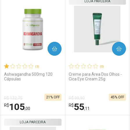
50% OFF NA 2º UNIDADE -MILIGRAMA
FECHAR
FECHAR
LOJA PARCEIRA
F
F
Laboratório
Por Menos
Laboratório
Por Menos
COMPRAR
COMPRAR
(3)
(0)
Ashwagandha 500mg 120
Creme para Área Dos Olhos -
Cápsulas
Cica Eye Cream 25g
Ativar Desconto
Ativar Desconto
21% OFF
45% OFF
R$ 132,75
R$ 99,90
Comprar sem Desconto
Comprar sem Desconto
105
55
R$
Comprar sem Desconto
R$
Comprar sem Desconto
Por R$ 29,90/cada
Por R$ 32,55/cada
,00
,11
Por R$ 29,90/cada
Por R$ 32,55/cada
LOJA PARCEIRA
FECHAR
FECHAR
50% OFF NA 2º UNIDADE -MILIGRAMA
F
F