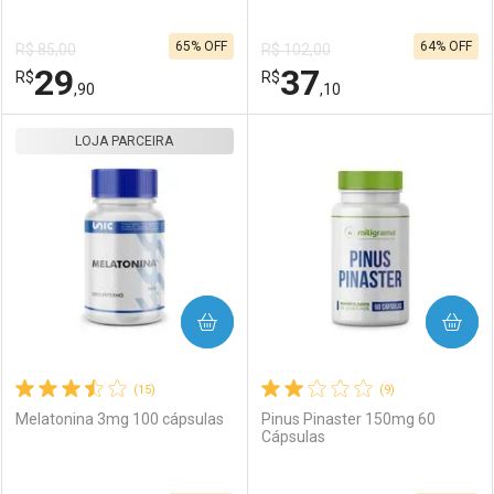
Ativar Desconto
Ativar Desconto
65% OFF
64% OFF
R$ 85,00
R$ 102,00
Comprar sem Desconto
Comprar sem Desconto
29
37
R$
Comprar sem Desconto
R$
Comprar sem Desconto
Por R$ 44,43/cada
Por R$ 21,70/cada
,90
,10
Por R$ 44,43/cada
Por R$ 21,70/cada
LOJA PARCEIRA
FECHAR
FECHAR
50% OFF NA 2º UNIDADE -MILIGRAMA
F
F
Laboratório
Por Menos
Laboratório
Por Menos
COMPRAR
COMPRAR
(15)
(9)
Melatonina 3mg 100 cápsulas
Pinus Pinaster 150mg 60
Cápsulas
Ativar Desconto
Ativar Desconto