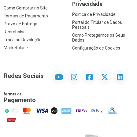
Privacidade
Como Comprar no Site
Política de Privacidade
Formas de Pagamento
Portal do Titular de Dados
Prazo de Entrega
Pessoais
Reembolso
Como Protegemos os Seus
Troca ou Devolução
Dados
Marketplace
Configuração de Cookies
YouTube
Instagram
Facebook
Twitter
Linkedin
Redes Sociais
formas de
Pagamento
PIX
MasterCard
VISA
ELO
AMEX
NuPay
Google Pay
Diners Club
Hipercard