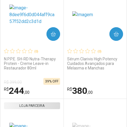
Laboratório
Por Menos
Laboratório
Por Menos
COMPRAR
COMPRAR
(0)
(0)
N.P.P.E. SH-RD Nutra-Therapy
Sérum Clarivis High Potency
Protein - Creme Leave-in
Cuidados Avançados para
Restaurador 80ml
Melasma e Manchas
Ativar Desconto
Ativar Desconto
39% OFF
R$ 399,00
Comprar sem Desconto
Comprar sem Desconto
244
380
R$
Comprar sem Desconto
R$
Comprar sem Desconto
Por R$ 86,90/cada
Por R$ 72,30/cada
,00
,00
Por R$ 86,90/cada
Por R$ 72,30/cada
LOJA PARCEIRA
FECHAR
FECHAR
F
F
Laboratório
Por Menos
Laboratório
Por Menos