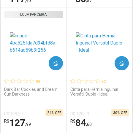
,90
,57
Por R$ 16,90/cada
Por R$ 169,99/cada
LOJA PARCEIRA
FECHAR
FECHAR
EXCLUSIVO-SITE
F
F
Laboratório
Por Menos
Laboratório
Por Menos
COMPRAR
COMPRAR
(0)
(0)
Dark Bar Cookies and Cream
Cinta para Hérnia Inguinal
8un Darkness
Versátil Duplo - Ideal
Ativar Desconto
Ativar Desconto
24% OFF
30% OFF
R$ 169,29
R$ 120,90
Comprar sem Desconto
Comprar sem Desconto
127
84
R$
Comprar sem Desconto
R$
Comprar sem Desconto
Por R$ 117,90/cada
Por R$ 88,57/cada
,99
,60
Por R$ 117,90/cada
Por R$ 88,57/cada