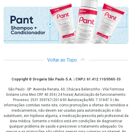
Promoção em Destaque
Voltar ao Topo
Copyright
Copyright © Drogaria São Paulo S.A. | CNPJ: 61.412.110/0565-33
São Paulo - SP: Avenida Renata, 60, Chácara Belenzinho - Vila Formosa
Gislaine Lima Meo CRF 40.354 | 24 horas| Autorização de funcionamento:
Processo: 2531.559767/2014-90 Autorização/MS: 7.31847.3 | As
informações contidas neste site, como promoções e ofertas de remédios e
medicamentos, não devem ser usadas para automedicação e não
substituem, em hipótese alguma, a medicação prescrita pelo profissional da
área médica. Somente o médico está em condições de diagnosticar
qualquer problema de saúde e prescrever o tratamento adequado. Os
preços e as promoções são válidos apenas para compras via internet. As