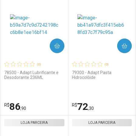
Laboratório
Por Menos
Laboratório
Por Menos
COMPRAR
COMPRAR
(0)
(0)
78500 - Adapt Lubrificante e
79300 - Adapt Pasta
Desodorante 236ML
Hidrocolóide
Ativar Desconto
Ativar Desconto
Comprar sem Desconto
Comprar sem Desconto
86
72
R$
Comprar sem Desconto
R$
Comprar sem Desconto
Por R$ 279,90/cada
Por R$ 199,90/cada
,90
,30
Por R$ 279,90/cada
Por R$ 199,90/cada
LOJA PARCEIRA
FECHAR
FECHAR
LOJA PARCEIRA
F
F