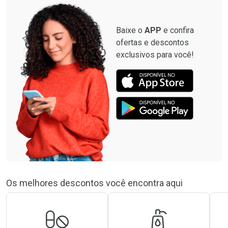
Baixe o
APP
e confira
ofertas e descontos
exclusivos para você!
Os melhores descontos você encontra aqui