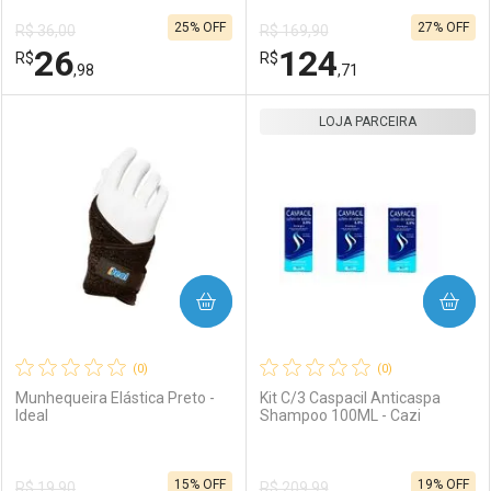
25% OFF
27% OFF
R$ 36,00
R$ 169,90
Comprar sem Desconto
Comprar sem Desconto
26
124
R$
Comprar sem Desconto
R$
Comprar sem Desconto
Por R$ 95,59/cada
Por R$ 46,59/cada
,98
,71
Por R$ 95,59/cada
Por R$ 46,59/cada
EXCLUSIVO-SITE
FECHAR
FECHAR
EXCLUSIVO SITE
LOJA PARCEIRA
F
F
Laboratório
Por Menos
Laboratório
Por Menos
COMPRAR
COMPRAR
(0)
(0)
Munhequeira Elástica Preto -
Kit C/3 Caspacil Anticaspa
Ideal
Shampoo 100ML - Cazi
Ativar Desconto
Ativar Desconto
15% OFF
19% OFF
R$ 19,90
R$ 209,99