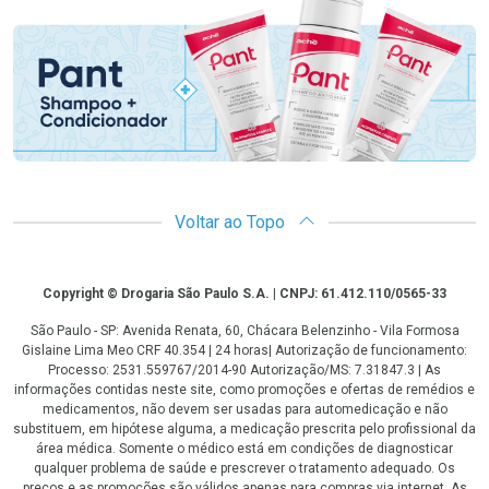
Promoção em Destaque
Voltar ao Topo
Copyright
Copyright © Drogaria São Paulo S.A. | CNPJ: 61.412.110/0565-33
São Paulo - SP: Avenida Renata, 60, Chácara Belenzinho - Vila Formosa
Gislaine Lima Meo CRF 40.354 | 24 horas| Autorização de funcionamento:
Processo: 2531.559767/2014-90 Autorização/MS: 7.31847.3 | As
informações contidas neste site, como promoções e ofertas de remédios e
medicamentos, não devem ser usadas para automedicação e não
substituem, em hipótese alguma, a medicação prescrita pelo profissional da
área médica. Somente o médico está em condições de diagnosticar
qualquer problema de saúde e prescrever o tratamento adequado. Os
preços e as promoções são válidos apenas para compras via internet. As