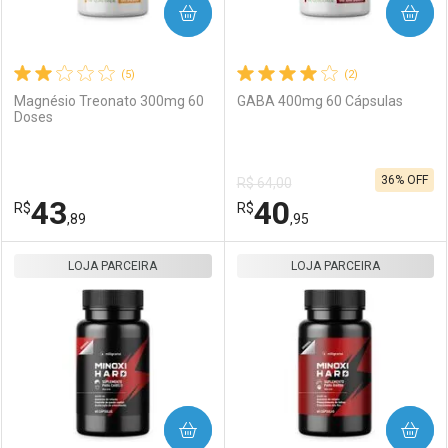
COMPRAR
COMPRAR
(5)
(2)
Magnésio Treonato 300mg 60
GABA 400mg 60 Cápsulas
Doses
Ativar Desconto
Ativar Desconto
36% OFF
R$ 64,00
Comprar sem Desconto
Comprar sem Desconto
43
40
R$
Comprar sem Desconto
R$
Comprar sem Desconto
Por R$ 55,00/cada
Por R$ 109,00/cada
,89
,95
Por R$ 55,00/cada
Por R$ 109,00/cada
LOJA PARCEIRA
FECHAR
FECHAR
LOJA PARCEIRA
F
F
Laboratório
Por Menos
Laboratório
Por Menos
COMPRAR
COMPRAR