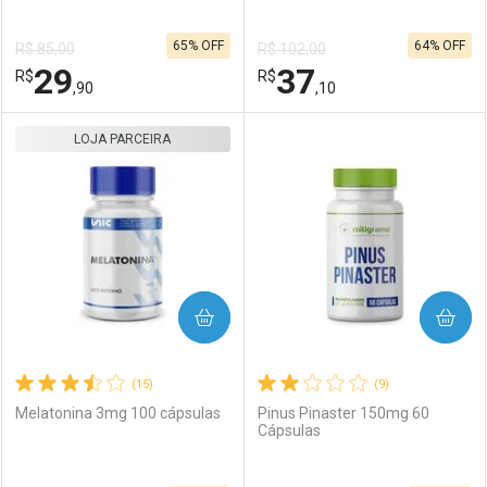
Ativar Desconto
Ativar Desconto
65% OFF
64% OFF
R$ 85,00
R$ 102,00
Comprar sem Desconto
Comprar sem Desconto
29
37
R$
Comprar sem Desconto
R$
Comprar sem Desconto
Por R$ 44,43/cada
Por R$ 21,70/cada
,90
,10
Por R$ 44,43/cada
Por R$ 21,70/cada
LOJA PARCEIRA
FECHAR
FECHAR
50% OFF NA 2º UNIDADE -MILIGRAMA
F
F
Laboratório
Por Menos
Laboratório
Por Menos
COMPRAR
COMPRAR
(15)
(9)
Melatonina 3mg 100 cápsulas
Pinus Pinaster 150mg 60
Cápsulas
Ativar Desconto
Ativar Desconto