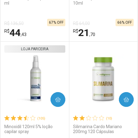
ml
10ml
67% OFF
66% OFF
R$ 136,50
R$ 64,00
44
21
R$
R$
,43
,70
LOJA PARCEIRA
FECHAR
FECHAR
50% OFF NA 2º UNIDADE -MILIGRAMA
F
F
Laboratório
Por Menos
Laboratório
Por Menos
COMPRAR
COMPRAR
(105)
(10)
Minoxidil 120ml 5% loção
Silimarina Cardo Mariano
capilar spray
200mg 120 Cápsulas