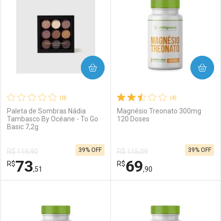
Laboratório
Por Menos
Laboratório
Por Menos
COMPRAR
COMPRAR
(0)
(4)
Paleta de Sombras Nádia
Magnésio Treonato 300mg
Tambasco By Océane - To Go
120 Doses
Basic 7,2g
Ativar Desconto
Ativar Desconto
39% OFF
39% OFF
R$ 119,90
R$ 115,09
Comprar sem Desconto
Comprar sem Desconto
73
69
R$
Comprar sem Desconto
R$
Comprar sem Desconto
Por R$ 105,00/cada
Por R$ 55,11/cada
,51
,90
Por R$ 105,00/cada
Por R$ 55,11/cada
50% OFF NA 2º UNIDADE -MILIGRAMA
FECHAR
FECHAR
50% OFF NA 2º UNIDADE -MILIGRAMA
F
F