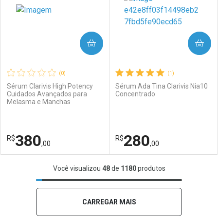
COMPRAR
COMPRAR
(0)
(1)
Sérum Clarivis High Potency
Sérum Ada Tina Clarivis Nia10
Cuidados Avançados para
Concentrado
Melasma e Manchas
Ativar Desconto
Ativar Desconto
Comprar sem Desconto
Comprar sem Desconto
380
280
R$
Comprar sem Desconto
R$
Comprar sem Desconto
Por R$ 72,30/cada
Por R$ 244,00/cada
,00
,00
Por R$ 72,30/cada
Por R$ 244,00/cada
FECHAR
FECHAR
F
F
Você visualizou
48
de
1180
produtos
Laboratório
Por Menos
Laboratório
Por Menos
CARREGAR MAIS