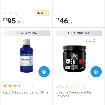
Ativar Desconto
Ativar Desconto
37% OFF
R$ 152,00
Comprar sem Desconto
Comprar sem Desconto
95
46
R$
Comprar sem Desconto
R$
Comprar sem Desconto
Por R$ 165,00/cada
Por R$ 75,63/cada
,59
,59
Por R$ 165,00/cada
Por R$ 75,63/cada
LOJA PARCEIRA
FECHAR
FECHAR
LOJA PARCEIRA
F
F
Laboratório
Por Menos
Laboratório
Por Menos
COMPRAR
COMPRAR
(13)
(0)
Lugol 5% iodo inorgânico 30 ml
Creatine Creapure 200g
Darkness
Ativar Desconto
Ativar Desconto