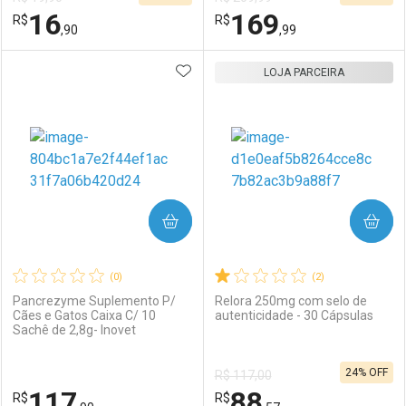
Comprar sem Desconto
Comprar sem Desconto
16
169
R$
Comprar sem Desconto
R$
Comprar sem Desconto
Por R$ 26,98/cada
Por R$ 124,71/cada
,90
,99
Por R$ 26,98/cada
Por R$ 124,71/cada
ADICIONAR AOS FAVORITOS
FECHAR
FECHAR
LOJA PARCEIRA
F
F
Laboratório
Por Menos
Laboratório
Por Menos
COMPRAR
COMPRAR
(0)
(2)
Pancrezyme Suplemento P/
Relora 250mg com selo de
Cães e Gatos Caixa C/ 10
autenticidade - 30 Cápsulas
Sachê de 2,8g- Inovet
Ativar Desconto
Ativar Desconto
24% OFF
R$ 117,00
Comprar sem Desconto
Comprar sem Desconto
117
88
R$
Comprar sem Desconto
R$
Comprar sem Desconto
Por R$ 16,90/cada
Por R$ 169,99/cada