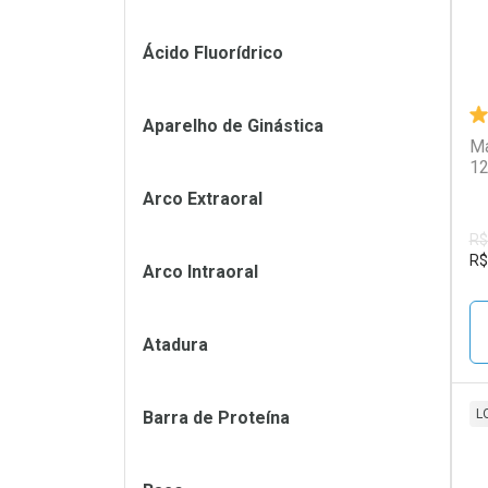
Ácido Fluorídrico
Aparelho de Ginástica
Ma
12
Arco Extraoral
R$
R$
Arco Intraoral
Atadura
L
Barra de Proteína
L
P