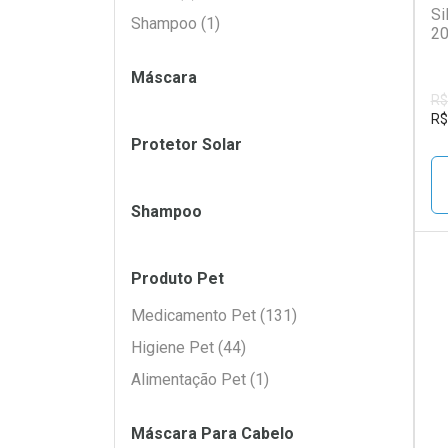
Si
Shampoo (1)
20
Máscara
R$
R$
Protetor Solar
Shampoo
Produto Pet
L
P
Medicamento Pet (131)
Higiene Pet (44)
Alimentação Pet (1)
Máscara Para Cabelo