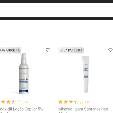
busca
isa?
e
ateleira
ADICIONAR AOS FAVORITOS
A
OJA PARCEIRA
LOJA PARCEIRA
(64)
(4)
noxidil Loção Capilar 5%
Minoxidil para Sobrancelhas