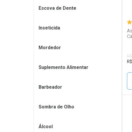
Escova de Dente
Inseticida
As
Cá
Mordedor
R$
R$
Suplemento Alimentar
Barbeador
Sombra de Olho
L
P
Álcool