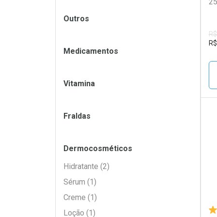
25
Filtros
Outros
R$
R$
Medicamentos
Vitamina
Fraldas
L
P
Dermocosméticos
Hidratante (2)
Sérum (1)
Creme (1)
Loção (1)