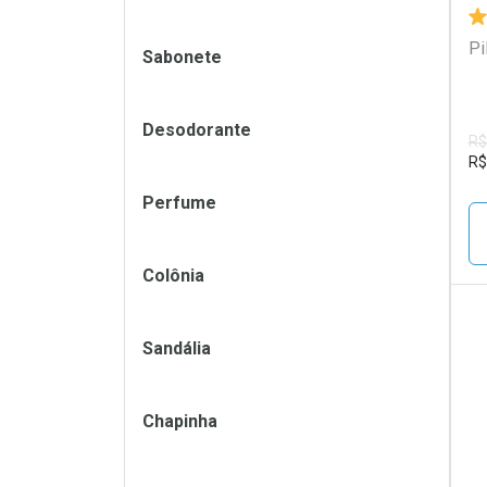
Pi
Sabonete
Desodorante
R$
R$
Perfume
Colônia
Sandália
L
P
Chapinha