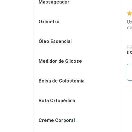
Massageador
Oxímetro
Ux
de
Óleo Essencial
R$
R$
Medidor de Glicose
Bolsa de Colostomia
Bota Ortopédica
L
P
Creme Corporal