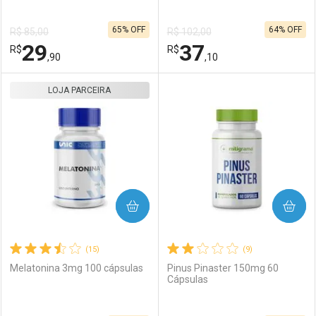
Ativar Desconto
Ativar Desconto
65% OFF
64% OFF
R$ 85,00
R$ 102,00
Comprar sem Desconto
Comprar sem Desconto
29
37
R$
Comprar sem Desconto
R$
Comprar sem Desconto
Por R$ 44,43/cada
Por R$ 21,70/cada
,90
,10
Por R$ 44,43/cada
Por R$ 21,70/cada
LOJA PARCEIRA
FECHAR
FECHAR
50% OFF NA 2º UNIDADE -MILIGRAMA
F
F
Laboratório
Por Menos
Laboratório
Por Menos
COMPRAR
COMPRAR
(15)
(9)
Melatonina 3mg 100 cápsulas
Pinus Pinaster 150mg 60
Cápsulas
Ativar Desconto
Ativar Desconto