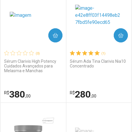
Laboratório
Por Menos
Laboratório
Por Menos
COMPRAR
COMPRAR
(0)
(1)
Sérum Clarivis High Potency
Sérum Ada Tina Clarivis Nia10
Cuidados Avançados para
Concentrado
Melasma e Manchas
Ativar Desconto
Ativar Desconto
Comprar sem Desconto
Comprar sem Desconto
380
280
R$
Comprar sem Desconto
R$
Comprar sem Desconto
Por R$ 72,30/cada
Por R$ 240,00/cada
,00
,00
Por R$ 72,30/cada
Por R$ 240,00/cada
FECHAR
FECHAR
F
F
Laboratório
Por Menos
Laboratório
Por Menos