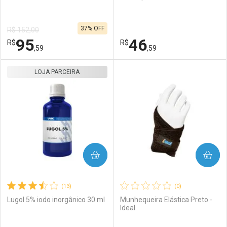
Ativar Desconto
Ativar Desconto
37% OFF
R$ 152,00
Comprar sem Desconto
Comprar sem Desconto
95
46
R$
Comprar sem Desconto
R$
Comprar sem Desconto
Por R$ 163,00/cada
Por R$ 75,63/cada
,59
,59
Por R$ 163,00/cada
Por R$ 75,63/cada
LOJA PARCEIRA
FECHAR
FECHAR
EXCLUSIVO-SITE
F
F
Laboratório
Por Menos
Laboratório
Por Menos
COMPRAR
COMPRAR
(13)
(0)
Lugol 5% iodo inorgânico 30 ml
Munhequeira Elástica Preto -
Ideal
Ativar Desconto
Ativar Desconto