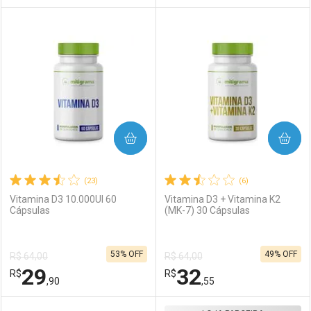
50% OFF NA 2º UNIDADE -MILIGRAMA
FECHAR
FECHAR
50% OFF NA 2º UNIDADE -MILIGRAMA
F
F
Laboratório
Por Menos
Laboratório
Por Menos
COMPRAR
COMPRAR
(23)
(6)
Vitamina D3 10.000UI 60
Vitamina D3 + Vitamina K2
Cápsulas
(MK-7) 30 Cápsulas
Ativar Desconto
Ativar Desconto
53% OFF
49% OFF
R$ 64,00
R$ 64,00
Comprar sem Desconto
Comprar sem Desconto
29
32
R$
Comprar sem Desconto
R$
Comprar sem Desconto
Por R$ 96,20/cada
Por R$ 41,48/cada
,90
,55
Por R$ 96,20/cada
Por R$ 41,48/cada