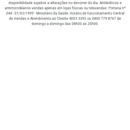
disponibilidade sujeitos a alterações no decorrer do dia. Antibióticos e
antimicrobianos vendas apenas em lojas físicas ou televendas. Portaria nº
344 - 01/02/1999 - Ministério da Saúde. Horário de funcionamento Central
de Vendas e Atendimento ao Cliente 4003 3393 ou 0800 779 8767 de
domingo a domingo das 08h00 às 20h00.
LGPD Aceite os Cookies