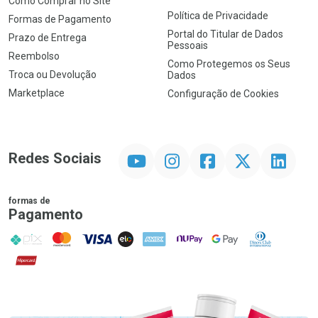
Como Comprar no Site
Política de Privacidade
Formas de Pagamento
Portal do Titular de Dados
Prazo de Entrega
Pessoais
Reembolso
Como Protegemos os Seus
Troca ou Devolução
Dados
Marketplace
Configuração de Cookies
YouTube
Instagram
Facebook
Twitter
Linkedin
Redes Sociais
formas de
Pagamento
PIX
MasterCard
VISA
ELO
AMEX
NuPay
Google Pay
Diners Club
Hipercard
Promoção em Destaque