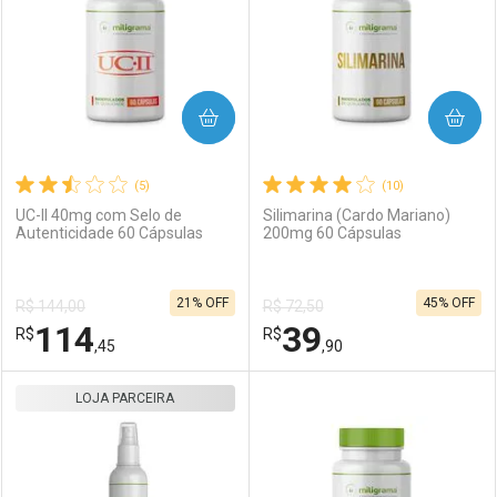
Laboratório
Por Menos
Laboratório
Por Menos
COMPRAR
COMPRAR
(5)
(10)
UC-II 40mg com Selo de
Silimarina (Cardo Mariano)
Autenticidade 60 Cápsulas
200mg 60 Cápsulas
Ativar Desconto
Ativar Desconto
21% OFF
45% OFF
R$ 144,00
R$ 72,50
Comprar sem Desconto
Comprar sem Desconto
114
39
R$
Comprar sem Desconto
R$
Comprar sem Desconto
Por R$ 73,51/cada
Por R$ 69,90/cada
,45
,90
Por R$ 73,51/cada
Por R$ 69,90/cada
LOJA PARCEIRA
FECHAR
FECHAR
50% OFF NA 2º UNIDADE -MILIGRAMA
F
F
Laboratório
Por Menos
Laboratório
Por Menos