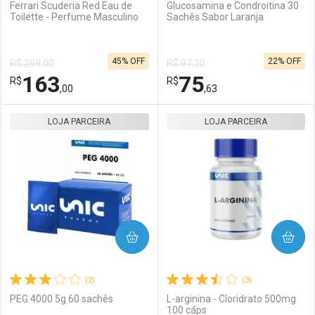
Ferrari Scuderia Red Eau de
Glucosamina e Condroitina 30
Toilette - Perfume Masculino
Sachês Sabor Laranja
Ativar Desconto
Ativar Desconto
45% OFF
22% OFF
R$ 299,00
R$ 97,20
Comprar sem Desconto
Comprar sem Desconto
163
75
R$
Comprar sem Desconto
R$
Comprar sem Desconto
Por R$ 44,73/cada
Por R$ 69,30/cada
,00
,63
Por R$ 44,73/cada
Por R$ 69,30/cada
LOJA PARCEIRA
FECHAR
FECHAR
LOJA PARCEIRA
F
F
Laboratório
Por Menos
Laboratório
Por Menos
COMPRAR
COMPRAR
(2)
(3)
PEG 4000 5g 60 sachês
L-arginina - Cloridrato 500mg
100 cáps