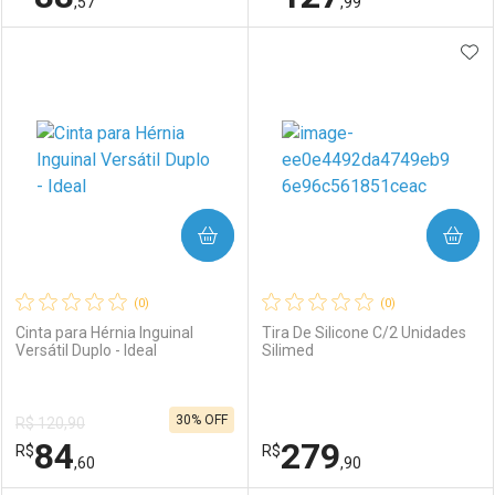
,57
,99
Por R$ 169,99/cada
Por R$ 117,90/cada
ADI
EXCLUSIVO-SITE
FECHAR
FECHAR
EXCLUSIVO SITE
F
F
Laboratório
Por Menos
Laboratório
Por Menos
COMPRAR
COMPRAR
(0)
(0)
Cinta para Hérnia Inguinal
Tira De Silicone C/2 Unidades
Versátil Duplo - Ideal
Silimed
Ativar Desconto
Ativar Desconto
30% OFF
R$ 120,90
Comprar sem Desconto
Comprar sem Desconto
84
279
R$
Comprar sem Desconto
R$
Comprar sem Desconto
Por R$ 88,57/cada
Por R$ 127,99/cada
,60
,90
Por R$ 88,57/cada
Por R$ 127,99/cada