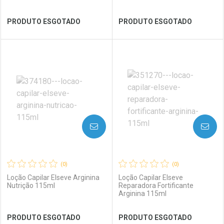
Ativar Desconto
PRODUTO ESGOTADO
PRODUTO ESGOTADO
Comprar sem Desconto
Ver Desconto Convênio
Comprar sem Desconto
Por R$ 94,59/cada
Por R$ 94,59/cada
FECHAR
FECHAR
FEC
FEC
Laboratório
Por Menos
Laboratório
Por Menos
AVISE-ME
AVISE-ME
(0)
(0)
Loção Capilar Elseve Arginina
Loção Capilar Elseve
Nutrição 115ml
Reparadora Fortificante
Arginina 115ml
Ver Desconto Convênio
Ver Desconto Convênio
PRODUTO ESGOTADO
PRODUTO ESGOTADO