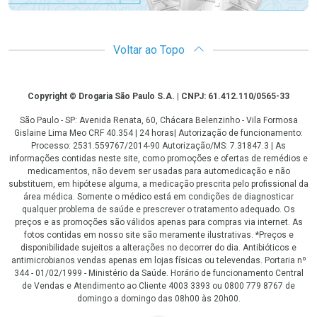
Voltar ao Topo
Copyright
Copyright © Drogaria São Paulo S.A. | CNPJ: 61.412.110/0565-33
São Paulo - SP: Avenida Renata, 60, Chácara Belenzinho - Vila Formosa
Gislaine Lima Meo CRF 40.354 | 24 horas| Autorização de funcionamento:
Processo: 2531.559767/2014-90 Autorização/MS: 7.31847.3 | As
informações contidas neste site, como promoções e ofertas de remédios e
medicamentos, não devem ser usadas para automedicação e não
substituem, em hipótese alguma, a medicação prescrita pelo profissional da
área médica. Somente o médico está em condições de diagnosticar
qualquer problema de saúde e prescrever o tratamento adequado. Os
preços e as promoções são válidos apenas para compras via internet. As
fotos contidas em nosso site são meramente ilustrativas. *Preços e
disponibilidade sujeitos a alterações no decorrer do dia. Antibióticos e
antimicrobianos vendas apenas em lojas físicas ou televendas. Portaria nº
344 - 01/02/1999 - Ministério da Saúde. Horário de funcionamento Central
de Vendas e Atendimento ao Cliente 4003 3393 ou 0800 779 8767 de
domingo a domingo das 08h00 às 20h00.