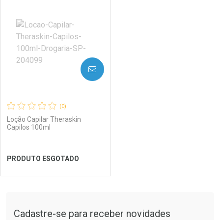
Laboratório
Por Menos
Laboratório
Por Menos
AVISE-ME
(0)
Loção Capilar Theraskin
Capilos 100ml
Ver Desconto Convênio
Ver Desconto Convênio
PRODUTO ESGOTADO
FECHAR
FECHAR
Tudo sobre a Drogaria São Paulo
Cadastre-se para receber novidades
Laboratório
Por Menos