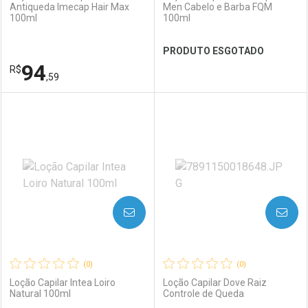
Antiqueda Imecap Hair Max
Men Cabelo e Barba FQM
100ml
100ml
PRODUTO ESGOTADO
94
R$
,59
FECHAR
FECHAR
FEC
FEC
Laboratório
Por Menos
Laboratório
Por Menos
AVISE-ME
AVISE-ME
(0)
(0)
Loção Capilar Intea Loiro
Loção Capilar Dove Raiz
Natural 100ml
Controle de Queda