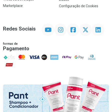
Marketplace
Configuração de Cookies
YouTube
Instagram
Facebook
Twitter
Linkedin
Redes Sociais
formas de
Pagamento
PIX
MasterCard
VISA
ELO
AMEX
NuPay
Google Pay
Diners Club
Hipercard
Promoção em Destaque