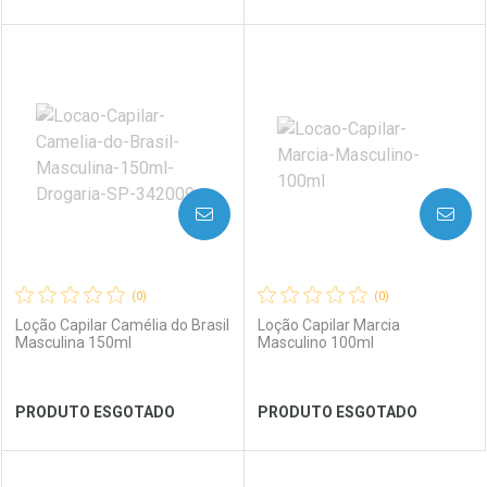
FECHAR
FECHAR
FEC
FEC
Laboratório
Por Menos
Laboratório
Por Menos
AVISE-ME
AVISE-ME
(0)
(0)
Loção Capilar Camélia do Brasil
Loção Capilar Marcia
Masculina 150ml
Masculino 100ml
Ver Desconto Convênio
Ver Desconto Convênio
PRODUTO ESGOTADO
PRODUTO ESGOTADO
FECHAR
FECHAR
FEC
FEC