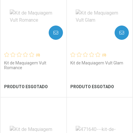
Laboratório
Por Menos
Laboratório
Por Menos
AVISE-ME
AVISE-ME
(0)
(0)
Kit de Maquiagem Vult
Kit de Maquiagem Vult Glam
Romance
Ver Desconto Convênio
Ver Desconto Convênio
PRODUTO ESGOTADO
PRODUTO ESGOTADO
FECHAR
FECHAR
FEC
FEC
Laboratório
Por Menos
Laboratório
Por Menos