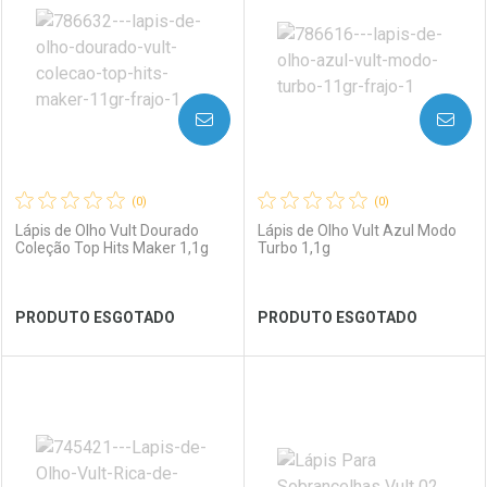
Laboratório
Por Menos
Laboratório
Por Menos
AVISE-ME
AVISE-ME
(0)
(0)
Lápis de Olho Vult Dourado
Lápis de Olho Vult Azul Modo
Coleção Top Hits Maker 1,1g
Turbo 1,1g
Ver Desconto Convênio
Ver Desconto Convênio
PRODUTO ESGOTADO
PRODUTO ESGOTADO
FECHAR
FECHAR
FEC
FEC
Laboratório
Por Menos
Laboratório
Por Menos