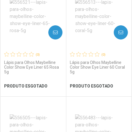
Laboratório
Por Menos
Laboratório
Por Menos
AVISE-ME
AVISE-ME
(0)
(0)
Lápis para Olhos Maybelline
Lápis para Olhos Maybelline
Color Show Eye Liner 65 Rosa
Color Show Eye Liner 60 Coral
5g
5g
Ver Desconto Convênio
Ver Desconto Convênio
PRODUTO ESGOTADO
PRODUTO ESGOTADO
FECHAR
FECHAR
FEC
FEC
Laboratório
Por Menos
Laboratório
Por Menos