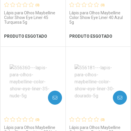
(0)
(0)
Lápis para Olhos Maybelline
Lápis para Olhos Maybelline
Color Show Eye Liner 45
Color Show Eye Liner 40 Azul
Turquesa 5g
5g
Ver Desconto Convênio
Ver Desconto Convênio
PRODUTO ESGOTADO
PRODUTO ESGOTADO
FECHAR
FECHAR
FEC
FEC
Laboratório
Por Menos
Laboratório
Por Menos
AVISE-ME
AVISE-ME
(0)
(0)
Lápis para Olhos Maybelline
Lápis para Olhos Maybelline