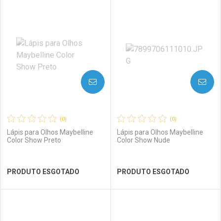
FECHAR
FECHAR
FEC
FEC
Laboratório
Por Menos
Laboratório
Por Menos
AVISE-ME
AVISE-ME
(0)
(0)
Lápis para Olhos Maybelline
Lápis para Olhos Maybelline
Color Show Preto
Color Show Nude
Ver Desconto Convênio
Ver Desconto Convênio
PRODUTO ESGOTADO
PRODUTO ESGOTADO
FECHAR
FECHAR
FEC
FEC