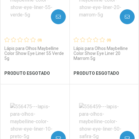
AVISE-ME
AVISE-ME
(0)
(0)
Lápis para Olhos Maybelline
Lápis para Olhos Maybelline
Color Show Eye Liner 55 Verde
Color Show Eye Liner 20
5g
Marrom 5g
Ver Desconto Convênio
Ver Desconto Convênio
PRODUTO ESGOTADO
PRODUTO ESGOTADO
FECHAR
FECHAR
FEC
FEC
Laboratório
Por Menos
Laboratório
Por Menos
AVISE-ME
AVISE-ME