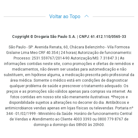
Voltar ao Topo
Copyright
Copyright © Drogaria São Paulo S.A. | CNPJ: 61.412.110/0565-33
São Paulo - SP: Avenida Renata, 60, Chácara Belenzinho - Vila Formosa
Gislaine Lima Meo CRF 40.354 | 24 horas| Autorização de funcionamento:
Processo: 2531.559767/2014-90 Autorização/MS: 7.31847.3 | As
informações contidas neste site, como promoções e ofertas de remédios e
medicamentos, não devem ser usadas para automedicação e não
substituem, em hipótese alguma, a medicação prescrita pelo profissional da
área médica. Somente o médico está em condições de diagnosticar
qualquer problema de saúde e prescrever o tratamento adequado. Os
preços e as promoções são válidos apenas para compras via internet. As
fotos contidas em nosso site são meramente ilustrativas. *Preços e
disponibilidade sujeitos a alterações no decorrer do dia. Antibióticos e
antimicrobianos vendas apenas em lojas físicas ou televendas. Portaria nº
344 - 01/02/1999 - Ministério da Saúde. Horário de funcionamento Central
de Vendas e Atendimento ao Cliente 4003 3393 ou 0800 779 8767 de
domingo a domingo das 08h00 às 20h00.
LGPD Aceite os Cookies