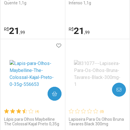
Quente 1,1g
Intenso 1,1g
21
21
R$
R$
,99
,99
ADICIONAR AOS FAVORITOS
FECHAR
FECHAR
F
F
Laboratório
Por Menos
Laboratório
Por Menos
AVISE-ME
COMPRAR
(4)
(0)
Lápis para Olhos Maybelline
Lapiseira Para Os Olhos Bruna
The Colossal Kajal Preto 0,35g
Tavares Black 300mg