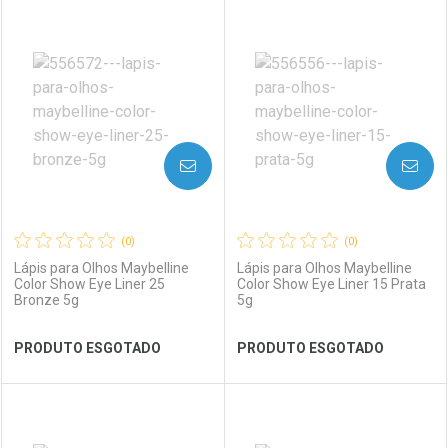
FECHAR
FECHAR
FEC
FEC
Laboratório
Por Menos
Laboratório
Por Menos
AVISE-ME
AVISE-ME
(0)
(0)
Lápis para Olhos Maybelline
Lápis para Olhos Maybelline
Color Show Eye Liner 25
Color Show Eye Liner 15 Prata
Bronze 5g
5g
Ver Desconto Convênio
Ver Desconto Convênio
PRODUTO ESGOTADO
PRODUTO ESGOTADO
FECHAR
FECHAR
FEC
FEC