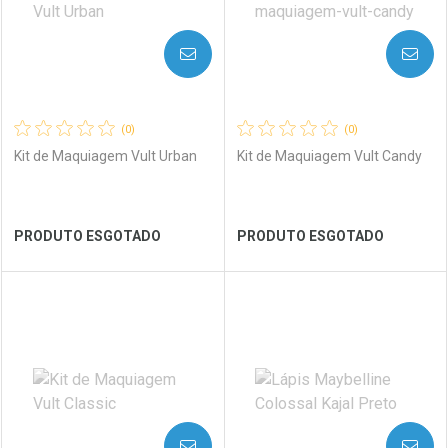
AVISE-ME
AVISE-ME
(0)
(0)
Kit de Maquiagem Vult Urban
Kit de Maquiagem Vult Candy
Ver Desconto Convênio
Ver Desconto Convênio
PRODUTO ESGOTADO
PRODUTO ESGOTADO
FECHAR
FECHAR
FEC
FEC
Laboratório
Por Menos
Laboratório
Por Menos
AVISE-ME
AVISE-ME