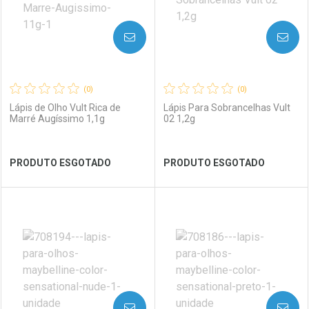
AVISE-ME
AVISE-ME
(0)
(0)
Lápis de Olho Vult Rica de
Lápis Para Sobrancelhas Vult
Marré Augíssimo 1,1g
02 1,2g
Ver Desconto Convênio
Ver Desconto Convênio
PRODUTO ESGOTADO
PRODUTO ESGOTADO
FECHAR
FECHAR
FEC
FEC
Laboratório
Por Menos
Laboratório
Por Menos
AVISE-ME
AVISE-ME