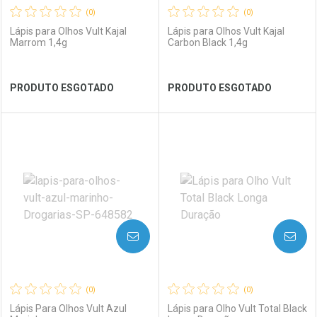
(0)
(0)
Lápis para Olhos Vult Kajal
Lápis para Olhos Vult Kajal
Marrom 1,4g
Carbon Black 1,4g
Ver Desconto Convênio
Ver Desconto Convênio
PRODUTO ESGOTADO
PRODUTO ESGOTADO
FECHAR
FECHAR
FEC
FEC
Laboratório
Por Menos
Laboratório
Por Menos
AVISE-ME
AVISE-ME
(0)
(0)
Lápis Para Olhos Vult Azul
Lápis para Olho Vult Total Black