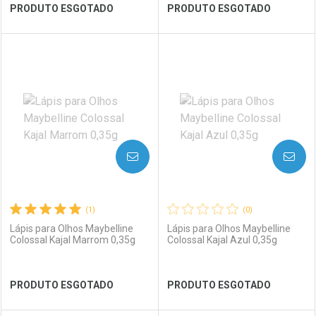
Ver Desconto Convênio
Ver Desconto Convênio
PRODUTO ESGOTADO
PRODUTO ESGOTADO
FECHAR
FECHAR
FEC
FEC
Laboratório
Por Menos
Laboratório
Por Menos
AVISE-ME
AVISE-ME
(1)
(0)
Lápis para Olhos Maybelline
Lápis para Olhos Maybelline
Colossal Kajal Marrom 0,35g
Colossal Kajal Azul 0,35g
Ver Desconto Convênio
Ver Desconto Convênio
PRODUTO ESGOTADO
PRODUTO ESGOTADO