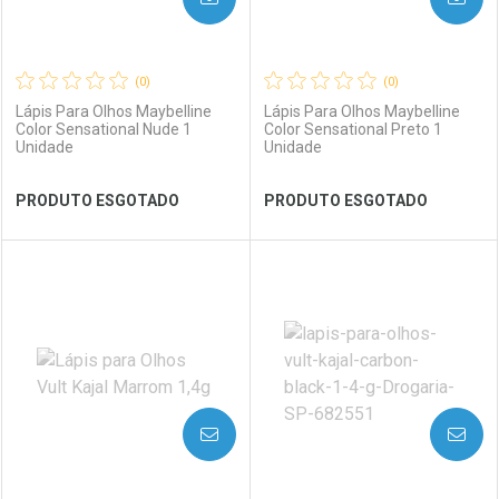
(0)
(0)
Lápis Para Olhos Maybelline
Lápis Para Olhos Maybelline
Color Sensational Nude 1
Color Sensational Preto 1
Unidade
Unidade
Ver Desconto Convênio
Ver Desconto Convênio
PRODUTO ESGOTADO
PRODUTO ESGOTADO
FECHAR
FECHAR
FEC
FEC
Laboratório
Por Menos
Laboratório
Por Menos
AVISE-ME
AVISE-ME