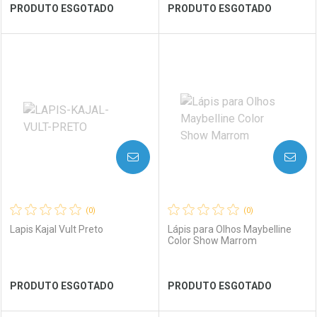
Ver Desconto Convênio
Ver Desconto Convênio
PRODUTO ESGOTADO
PRODUTO ESGOTADO
FECHAR
FECHAR
FEC
FEC
Laboratório
Por Menos
Laboratório
Por Menos
AVISE-ME
AVISE-ME
(0)
(0)
Lapis Kajal Vult Preto
Lápis para Olhos Maybelline
Color Show Marrom
Ver Desconto Convênio
Ver Desconto Convênio
PRODUTO ESGOTADO
PRODUTO ESGOTADO