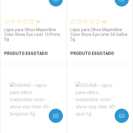
(0)
(0)
Lápis para Olhos Maybelline
Lápis para Olhos Maybelline
Color Show Eye Liner 10 Preto
Color Show Eye Liner 50 Safira
5g
5g
Ver Desconto Convênio
Ver Desconto Convênio
PRODUTO ESGOTADO
PRODUTO ESGOTADO
FECHAR
FECHAR
FEC
FEC
Laboratório
Por Menos
Laboratório
Por Menos
AVISE-ME
AVISE-ME