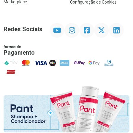
Marketplace
Configuração de Cookies
YouTube
Instagram
Facebook
Twitter
Linkedin
Redes Sociais
formas de
Pagamento
PIX
MasterCard
VISA
ELO
AMEX
NuPay
Google Pay
Diners Club
Hipercard
Promoção em Destaque