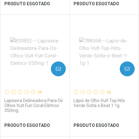
PRODUTO ESGOTADO
PRODUTO ESGOTADO
Comprar sem Desconto
Ver Desconto Convênio
Comprar sem Desconto
Por R$ 59,59/cada
Por R$ 59,59/cada
FECHAR
FECHAR
FEC
FEC
Laboratório
Por Menos
Laboratório
Por Menos
AVISE-ME
AVISE-ME
(0)
(0)
Lapiseira Delineadora Para Os
Lápis de Olho Vult Top Hits
Olhos Vult Fun Coral Elétrico
Verde Solta o Beat 1 1g
350mg
Ver Desconto Convênio
Ver Desconto Convênio
PRODUTO ESGOTADO
PRODUTO ESGOTADO