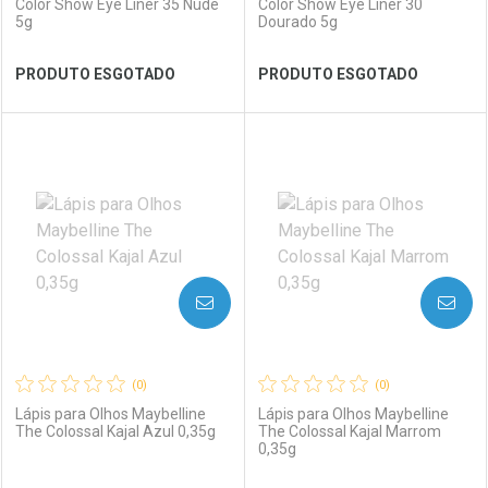
Color Show Eye Liner 35 Nude
Color Show Eye Liner 30
5g
Dourado 5g
Ver Desconto Convênio
Ver Desconto Convênio
PRODUTO ESGOTADO
PRODUTO ESGOTADO
FECHAR
FECHAR
FEC
FEC
Laboratório
Por Menos
Laboratório
Por Menos
AVISE-ME
AVISE-ME
(0)
(0)
Lápis para Olhos Maybelline
Lápis para Olhos Maybelline
The Colossal Kajal Azul 0,35g
The Colossal Kajal Marrom
0,35g