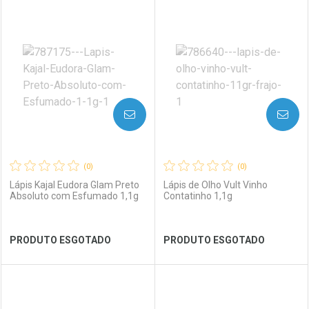
FECHAR
FECHAR
FEC
FEC
Laboratório
Por Menos
Laboratório
Por Menos
AVISE-ME
AVISE-ME
(0)
(0)
Lápis Kajal Eudora Glam Preto
Lápis de Olho Vult Vinho
Absoluto com Esfumado 1,1g
Contatinho 1,1g
Ver Desconto Convênio
Ver Desconto Convênio
PRODUTO ESGOTADO
PRODUTO ESGOTADO
FECHAR
FECHAR
FEC
FEC