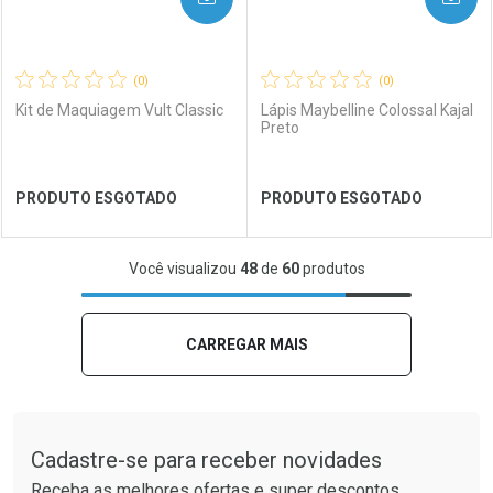
(0)
(0)
Kit de Maquiagem Vult Classic
Lápis Maybelline Colossal Kajal
Preto
Ver Desconto Convênio
Ver Desconto Convênio
PRODUTO ESGOTADO
PRODUTO ESGOTADO
FECHAR
FECHAR
FEC
FEC
Você visualizou
48
de
60
produtos
Laboratório
Por Menos
Laboratório
Por Menos
CARREGAR MAIS
Tudo sobre a Drogaria São Paulo
Cadastre-se para receber novidades
Receba as melhores ofertas e super descontos