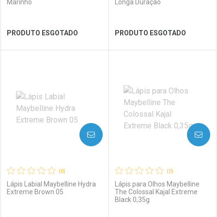
Marinho
Longa Duração
Ver Desconto Convênio
Ver Desconto Convênio
PRODUTO ESGOTADO
PRODUTO ESGOTADO
FECHAR
FECHAR
FEC
FEC
Laboratório
Por Menos
Laboratório
Por Menos
AVISE-ME
AVISE-ME
(0)
(0)
Lápis Labial Maybelline Hydra
Lápis para Olhos Maybelline
Extreme Brown 05
The Colossal Kajal Extreme
Black 0,35g