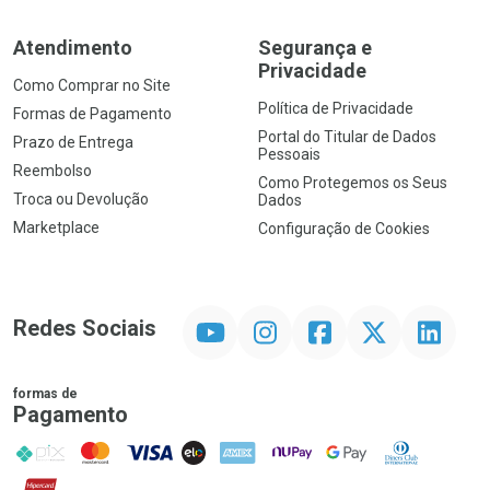
Atendimento
Segurança e
Privacidade
Como Comprar no Site
Política de Privacidade
Formas de Pagamento
Portal do Titular de Dados
Prazo de Entrega
Pessoais
Reembolso
Como Protegemos os Seus
Troca ou Devolução
Dados
Marketplace
Configuração de Cookies
YouTube
Instagram
Facebook
Twitter
Linkedin
Redes Sociais
formas de
Pagamento
PIX
MasterCard
VISA
ELO
AMEX
NuPay
Google Pay
Diners Club
Hipercard