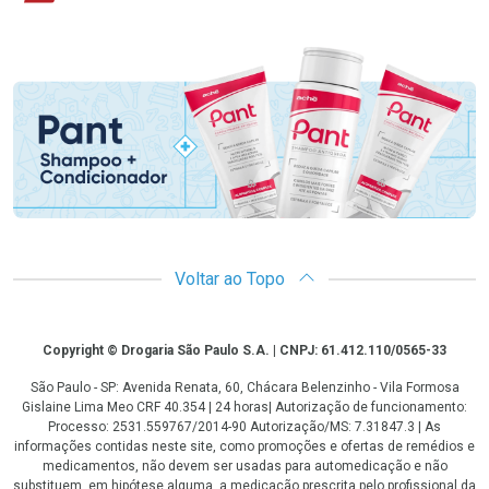
Promoção em Destaque
Voltar ao Topo
Copyright
Copyright © Drogaria São Paulo S.A. | CNPJ: 61.412.110/0565-33
São Paulo - SP: Avenida Renata, 60, Chácara Belenzinho - Vila Formosa
Gislaine Lima Meo CRF 40.354 | 24 horas| Autorização de funcionamento:
Processo: 2531.559767/2014-90 Autorização/MS: 7.31847.3 | As
informações contidas neste site, como promoções e ofertas de remédios e
medicamentos, não devem ser usadas para automedicação e não
substituem, em hipótese alguma, a medicação prescrita pelo profissional da