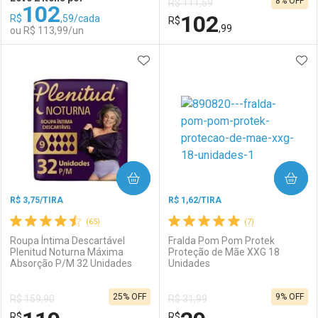
8% OFF
R$ 111,59
102
Comprar sem Desconto
Comprar sem Desconto
102
R$
,59/cada
Comprar sem Desconto
R$
Comprar sem Desconto
Por R$ 162,99/cada
Por R$ 115,49/cada
,99
ou R$ 113,99/un
Por R$ 162,99/cada
Por R$ 115,49/cada
ADICIONAR AOS FAVORITOS
ADI
FECHAR
FECHAR
F
F
Laboratório
Por Menos
Laboratório
Por Menos
COMPRAR
COMPRAR
R$ 3,75/TIRA
R$ 1,62/TIRA
(65)
(7)
Roupa Íntima Descartável
Fralda Pom Pom Protek
Plenitud Noturna Máxima
Proteção de Mãe XXG 18
Absorção P/M 32 Unidades
Unidades
Ativar Desconto
Ativar Desconto
25% OFF
9% OFF
R$ 159,90
R$ 31,99
Comprar sem Desconto
Comprar sem Desconto
R$
Comprar sem Desconto
R$
Comprar sem Desconto