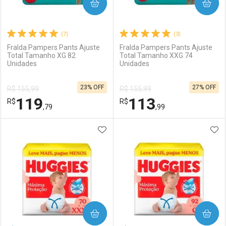
COMPRAR
COMPRAR
(7)
(3)
Fralda Pampers Pants Ajuste
Fralda Pampers Pants Ajuste
Total Tamanho XG 82
Total Tamanho XXG 74
Unidades
Unidades
23% OFF
27% OFF
R$ 155,99
R$ 155,99
119
113
R$
R$
,79
,99
ADICIONAR AOS FAVORITOS
ADI
FECHAR
FECHAR
F
F
Laboratório
Por Menos
Laboratório
Por Menos
COMPRAR
COMPRAR