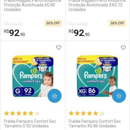
Fralda Huggies Pants Roupinha
Fralda Huggies Pants Roupinha
Proteção Acolchoada XG 80
Proteção Acolchoada XXG 72
Unidades
Unidades
Ativar Desconto
Ativar Desconto
36% OFF
36% OFF
R$ 144,90
R$ 144,90
Comprar sem Desconto
Comprar sem Desconto
92
92
R$
Comprar sem Desconto
R$
Comprar sem Desconto
Por R$ 105,07/cada
Por R$ 105,22/cada
,90
,90
Por R$ 105,07/cada
Por R$ 105,22/cada
ADICIONAR AOS FAVORITOS
ADI
FECHAR
FECHAR
F
F
Laboratório
Por Menos
Laboratório
Por Menos
COMPRAR
COMPRAR
(2)
(3)
Fralda Pampers Confort Sec
Fralda Pampers Confort Sec
Tamanho G 92 Unidades
Tamanho XG 86 Unidades