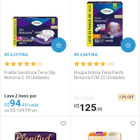
Laboratório
Por Menos
Laboratório
Por Menos
COMPRAR
COMPRAR
R$ 4,37/TIRA
R$ 3,94/TIRA
(8)
(49)
Fralda Geriátrica Tena Slip
Roupa Íntima Tena Pants
Noturna G 24 Unidades
Noturna P/M 32 Unidades
Ativar Desconto
Ativar Desconto
Leve 2 itens por
13% OFF
R$ 145,59
94
Comprar sem Desconto
Comprar sem Desconto
125
R$
,49/cada
Comprar sem Desconto
R$
Comprar sem Desconto
Por R$ 123,91/cada
Por R$ 115,24/cada
,99
ou R$ 104,99/un
Por R$ 123,91/cada
Por R$ 115,24/cada
ADICIONAR AOS FAVORITOS
ADI
FECHAR
FECHAR
F
F