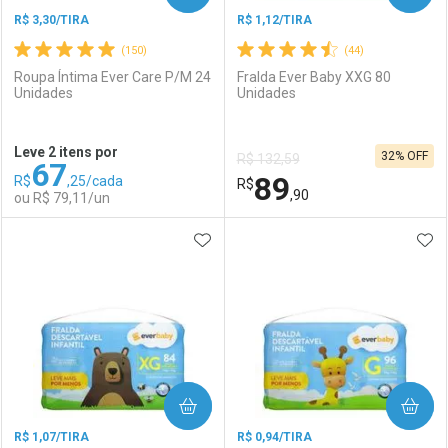
R$ 3,30/TIRA
R$ 1,12/TIRA
(150)
(44)
Roupa Íntima Ever Care P/M 24
Fralda Ever Baby XXG 80
Unidades
Unidades
Ativar Desconto
Ativar Desconto
Leve 2 itens por
32% OFF
R$ 132,59
67
Comprar sem Desconto
Comprar sem Desconto
89
R$
,25/cada
Comprar sem Desconto
R$
Comprar sem Desconto
Por R$ 105,38/cada
Por R$ 92,90/cada
,90
ou R$ 79,11/un
Por R$ 105,38/cada
Por R$ 92,90/cada
ADICIONAR AOS FAVORITOS
ADI
FECHAR
FECHAR
F
F
Laboratório
Por Menos
Laboratório
Por Menos
COMPRAR
COMPRAR
R$ 1,07/TIRA
R$ 0,94/TIRA