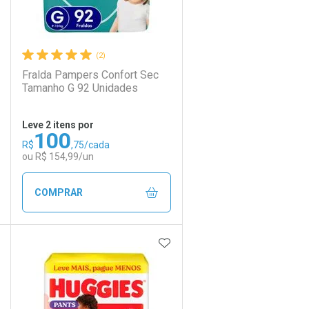
(2)
Fralda Pampers Confort Sec
Tamanho G 92 Unidades
Leve 2 itens por
100
R$
,75/cada
Ativar Desconto
ou R$ 154,99/un
Comprar sem Desconto
Comprar sem Desconto
COMPRAR
Por R$ 129,99/cada
Por R$ 129,99/cada
DICIONAR AOS FAVORITOS
ADICIONAR AOS FAVORIT
ECHAR
ECHAR
FECHAR
FECHAR
Laboratório
Por Menos