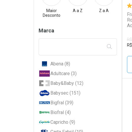
Maior
A a Z
Z a A
Fr
Desconto
Ro
Ac
Filtros
Marca
R$
R$
FILTRAR PE
Abena (8)
Adultcare (3)
Baby&Baby (12)
Babysec (151)
L
P
Bigfral (39)
Biofral (4)
Capricho (9)
Carta Fabril (10)