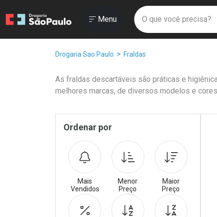
Drogaria São Paulo
Menu
Faça a sua 
O que você prec
Ir direto para a home
Abrir ou Fechar
Menu
Navegue pela página
Ir direto para o conteúdo
Ir direto para a busca
Ir direto para a conta
Breadcrumb
Drogaria Sao Paulo
Fraldas
Ir direto para a ajuda
Ir direto para a notificações
As fraldas descartáveis são práticas e higiên
Ir direto para o carrinho
melhores marcas, de diversos modelos e cores
Ir direto para o menu
Promoções em Destaqu
Pr
Sidebar
Ordenar por
Mais
Menor
Maior
Vendidos
Preço
Preço