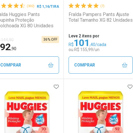
(302)
(7)
R$ 1,16/TIRA
alda Huggies Pants
Fralda Pampers Pants Ajuste
upinha Proteção
Total Tamanho XG 82 Unidades
olchoada XG 80 Unidades
Leve 2 itens por
101
36% OFF
 144,90
92
R$
,40/cada
LO TERMO DIGITADO
,90
ou R$ 155,99/un
COMPRAR
COMPRAR
ADICIONAR AOS FAVORITOS
A
FECHAR
FECHAR
F
F
aboratório
or Menos
Laboratório
Por Menos