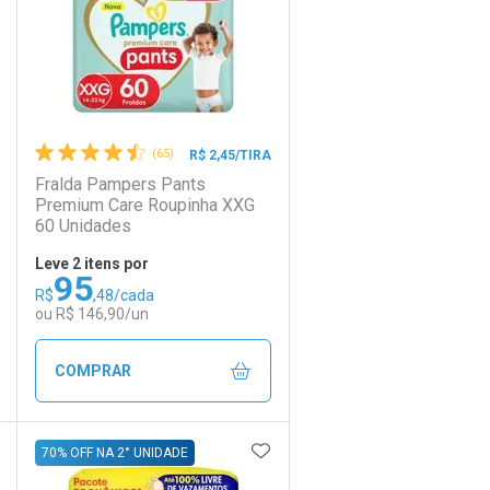
(65)
R$ 2,45/TIRA
Fralda Pampers Pants
Premium Care Roupinha XXG
60 Unidades
Leve 2 itens por
95
R$
,48/cada
Ativar Desconto
ou R$ 146,90/un
Comprar sem Desconto
Comprar sem Desconto
COMPRAR
Por R$ 92,90/cada
Por R$ 92,90/cada
DICIONAR AOS FAVORITOS
ADICIONAR AOS FAVORIT
ECHAR
ECHAR
FECHAR
FECHAR
70% OFF NA 2° UNIDADE