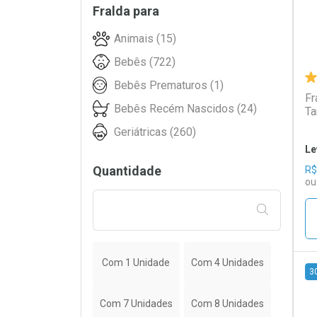
Fralda para
Plenitud (39)
Animais (15)
Pom Pom (41)
Bebês (722)
Tena (145)
Bebês Prematuros (1)
TURMA DA MONICA BABY (11)
Fr
Bebês Recém Nascidos (24)
Ta
Wellness (2)
Geriátricas (260)
Le
Quantidade
R$
ou
FILTRAR PE
Com 1 Unidade
Com 4 Unidades
3
L
P
Com 7 Unidades
Com 8 Unidades