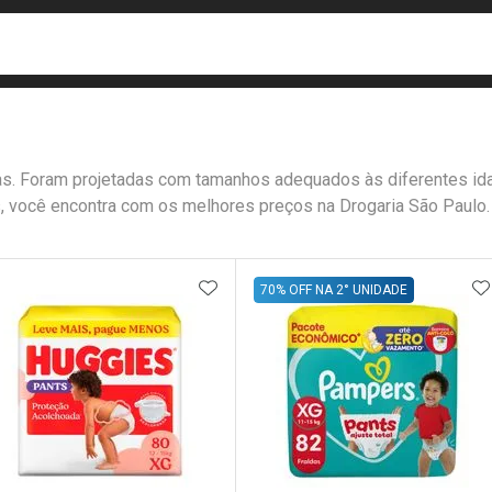
busca
isa?
icas. Foram projetadas com tamanhos adequados às diferentes i
, você encontra com os melhores preços na Drogaria São Paulo.
e
ateleira
ADICIONAR AOS FAVORITOS
A
70% OFF NA 2° UNIDADE