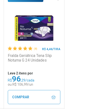
Laboratório
Por Menos
(8)
R$ 4,46/TIRA
Fralda Geriátrica Tena Slip
Noturna G 24 Unidades
Leve 2 itens por
96
Comprar 2 unidades
R$
,29/cada
Ativar Desconto
Por R$ 100,75/cada
ou R$ 106,99/un
Comprar sem Desconto
Comprar sem Desconto
COMPRAR
Por R$ 154,99/cada
Por R$ 154,99/cada