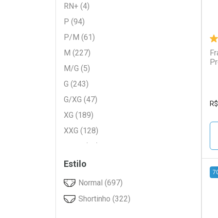
RN+ (4)
Incofral (5)
P (94)
Jumbinho (5)
P/M (61)
Lifree (4)
M (227)
Fr
Looney Tunes (8)
Pr
M/G (5)
Looping (5)
G (243)
Mamypoko (77)
G/XG (47)
Mardam (2)
R$
XG (189)
Mili (20)
XXG (128)
MILI (34)
XXXG (14)
Moderate (4)
EG (27)
Estilo
Pampers (360)
7
Tamanho Único (5)
Normal (697)
Personal (40)
L
P
Shortinho (322)
Pet Society (3)
Piquitucho (18)