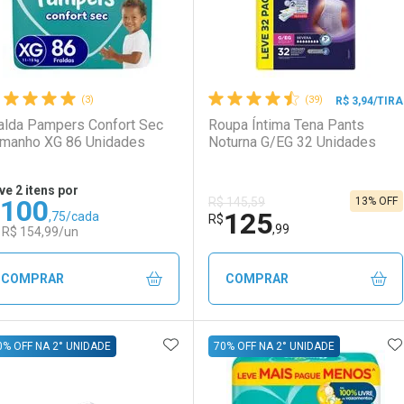
(3)
(39)
R$ 3,94/TIRA
alda Pampers Confort Sec
Roupa Íntima Tena Pants
manho XG 86 Unidades
Noturna G/EG 32 Unidades
ve 2 itens por
100
13% OFF
R$ 145,59
125
,75/cada
Ativar Desconto
Ativar Desconto
R$
,99
 R$ 154,99/un
LO TERMO DIGITADO
Comprar sem Desconto
Comprar sem Desconto
Comprar sem Desconto
Comprar sem Desconto
COMPRAR
COMPRAR
Por R$ 129,99/cada
Por R$ 129,99/cada
Por R$ 92,90/cada
Por R$ 92,90/cada
ADICIONAR AOS FAVORITOS
A
FECHAR
FECHAR
F
F
0% OFF NA 2° UNIDADE
70% OFF NA 2° UNIDADE
aboratório
or Menos
Laboratório
Por Menos