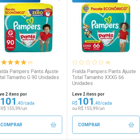
aboratório
or Menos
Laboratório
Por Menos
(1)
(0)
alda Pampers Pants Ajuste
Fralda Pampers Pants Ajuste
tal Tamanho G 90 Unidades
Total Tamanho XXXG 66
Unidades
ve 2 itens por
Leve 2 itens por
101
101
Comprar 2 unidades
Comprar 2 unidades
,40/cada
R$
,40/cada
Ativar Desconto
Ativar Desconto
Por R$ 100,75/cada
Por R$ 100,75/cada
 R$ 155,99/un
ou R$ 155,99/un
Comprar sem Desconto
Comprar sem Desconto
Comprar sem Desconto
Comprar sem Desconto
COMPRAR
COMPRAR
Por R$ 154,99/cada
Por R$ 154,99/cada
Por R$ 154,99/cada
Por R$ 154,99/cada