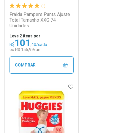
(3)
Fralda Pampers Pants Ajuste
Total Tamanho XXG 74
Unidades
Leve 2 itens por
101
R$
,40/cada
ou R$ 155,99/un
COMPRAR
DICIONAR AOS FAVORITOS
ADICIONAR AOS FAVORIT
ECHAR
ECHAR
FECHAR
FECHAR
Laboratório
Por Menos