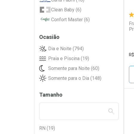
Clean Baby (6)
Confort Master (6)
Fr
Pr
Cotidian (46)
Ocasião
Cremer (8)
Dia e Noite (794)
Dogs Care (6)
R$
Praia e Piscina (19)
Dog's Care (12)
Somente para Noite (60)
ESTRELINHA (5)
Somente para o Dia (148)
Ever Baby (41)
Ever Care (24)
Tamanho
Ever Green (5)
Geriatex (2)
L
P
FILTRAR PE
Hartmann (3)
Huggies (209)
RN (19)