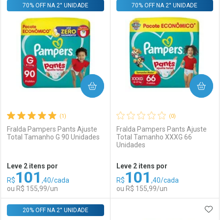
70% OFF NA 2° UNIDADE
FECHAR
FECHAR
70% OFF NA 2° UNIDADE
F
F
Laboratório
Por Menos
Laboratório
Por Menos
COMPRAR
COMPRAR
(1)
(0)
Fralda Pampers Pants Ajuste
Fralda Pampers Pants Ajuste
Total Tamanho G 90 Unidades
Total Tamanho XXXG 66
Unidades
Ativar Desconto
Ativar Desconto
Leve 2 itens por
Leve 2 itens por
101
101
Comprar sem Desconto
Comprar sem Desconto
R$
,40/cada
R$
,40/cada
Comprar sem Desconto
Comprar sem Desconto
Por R$ 154,99/cada
Por R$ 154,99/cada
ou R$ 155,99/un
ou R$ 155,99/un
Por R$ 154,99/cada
Por R$ 154,99/cada
ADI
20% OFF NA 2° UNIDADE
FECHAR
FECHAR
F
F