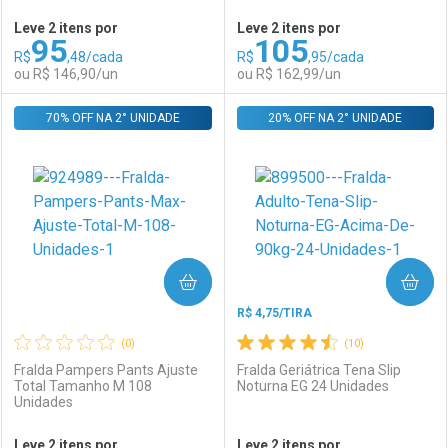
Leve 2 itens por
Leve 2 itens por
95
105
Comprar sem Desconto
Comprar sem Desconto
R$
,48/cada
R$
,95/cada
Comprar sem Desconto
Comprar sem Desconto
Por R$ 33,19/cada
Por R$ 43,90/cada
ou R$ 146,90/un
ou R$ 162,99/un
Por R$ 33,19/cada
Por R$ 43,90/cada
70% OFF NA 2° UNIDADE
FECHAR
FECHAR
20% OFF NA 2° UNIDADE
F
F
Laboratório
Por Menos
Laboratório
Por Menos
COMPRAR
COMPRAR
R$ 4,75/TIRA
(0)
(10)
Fralda Pampers Pants Ajuste
Fralda Geriátrica Tena Slip
Total Tamanho M 108
Noturna EG 24 Unidades
Unidades
Ativar Desconto
Ativar Desconto
Leve 2 itens por
Leve 2 itens por