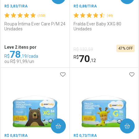
R$ 3,83/TIRA
R$ 0,88/TIRA
(150)
(44)
Roupa Íntima Ever Care P/M 24
Fralda Ever Baby XXG 80
Unidades
Unidades
Ativar Desconto
Ativar Desconto
Leve 2 itens por
47% OFF
R$ 132,59
78
Comprar sem Desconto
Comprar sem Desconto
70
R$
,19/cada
Comprar sem Desconto
R$
Comprar sem Desconto
Por R$ 105,38/cada
Por R$ 92,90/cada
,12
ou R$ 91,99/un
Por R$ 105,38/cada
Por R$ 92,90/cada
ADICIONAR AOS FAVORITOS
ADI
FECHAR
FECHAR
F
F
Laboratório
Por Menos
Laboratório
Por Menos
COMPRAR
COMPRAR
R$ 0,83/TIRA
R$ 0,73/TIRA