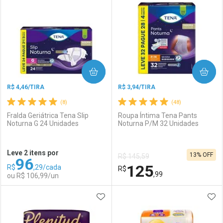
Laboratório
Por Menos
Laboratório
Por Menos
COMPRAR
COMPRAR
R$ 4,46/TIRA
R$ 3,94/TIRA
(8)
(48)
Fralda Geriátrica Tena Slip
Roupa Íntima Tena Pants
Noturna G 24 Unidades
Noturna P/M 32 Unidades
Ativar Desconto
Ativar Desconto
Leve 2 itens por
13% OFF
R$ 145,59
96
Comprar sem Desconto
Comprar sem Desconto
125
R$
,29/cada
Comprar sem Desconto
R$
Comprar sem Desconto
Por R$ 155,99/cada
Por R$ 155,99/cada
,99
ou R$ 106,99/un
Por R$ 155,99/cada
Por R$ 155,99/cada
ADICIONAR AOS FAVORITOS
ADI
FECHAR
FECHAR
F
F