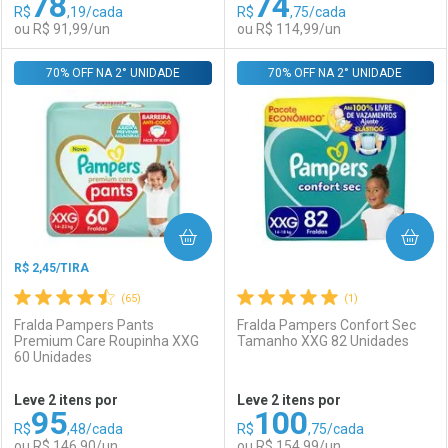
78
74
R$
,19/cada
R$
,75/cada
Comprar sem Desconto
Comprar sem Desconto
Por R$ 125,99/cada
Por R$ 92,90/cada
ou R$ 91,99/un
ou R$ 114,99/un
Por R$ 125,99/cada
Por R$ 92,90/cada
70% OFF NA 2° UNIDADE
FECHAR
FECHAR
70% OFF NA 2° UNIDADE
F
F
Laboratório
Por Menos
Laboratório
Por Menos
COMPRAR
COMPRAR
R$ 2,45/TIRA
(65)
(1)
Fralda Pampers Pants
Fralda Pampers Confort Sec
Premium Care Roupinha XXG
Tamanho XXG 82 Unidades
60 Unidades
Ativar Desconto
Ativar Desconto
Leve 2 itens por
Leve 2 itens por
95
100
Comprar sem Desconto
Comprar sem Desconto
R$
,48/cada
R$
,75/cada
Comprar sem Desconto
Comprar sem Desconto
Por R$ 91,99/cada
Por R$ 114,99/cada
ou R$ 146,90/un
ou R$ 154,99/un