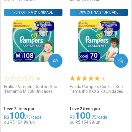
Por R$ 91,99/cada
Por R$ 114,99/cada
70% OFF NA 2° UNIDADE
FECHAR
FECHAR
70% OFF NA 2° UNIDADE
F
F
Laboratório
Por Menos
Laboratório
Por Menos
COMPRAR
COMPRAR
(0)
(1)
Fralda Pampers Confort Sec
Fralda Pampers Confort Sec
Tamanho M 108 Unidades
Tamanho XXXG 70 Unidades
Ativar Desconto
Ativar Desconto
Leve 2 itens por
Leve 2 itens por
100
100
Comprar sem Desconto
Comprar sem Desconto
R$
,75/cada
R$
,75/cada
Comprar sem Desconto
Comprar sem Desconto
Por R$ 146,90/cada
Por R$ 154,99/cada
ou R$ 154,99/un
ou R$ 154,99/un
Por R$ 146,90/cada
Por R$ 154,99/cada