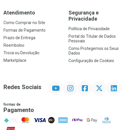
Atendimento
Segurança e
Privacidade
Como Comprar no Site
Política de Privacidade
Formas de Pagamento
Portal do Titular de Dados
Prazo de Entrega
Pessoais
Reembolso
Como Protegemos os Seus
Troca ou Devolução
Dados
Marketplace
Configuração de Cookies
YouTube
Instagram
Facebook
Twitter
Linkedin
Redes Sociais
formas de
Pagamento
PIX
MasterCard
VISA
ELO
AMEX
NuPay
Google Pay
Diners Club
Hipercard