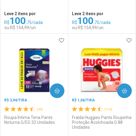
Ativar Desconto
Ativar Desconto
Leve 2 itens por
Leve 2 itens por
100
100
Comprar sem Desconto
Comprar sem Desconto
R$
,75/cada
R$
,75/cada
Comprar sem Desconto
Comprar sem Desconto
Por R$ 129,99/cada
Por R$ 92,90/cada
ou R$ 154,99/un
ou R$ 154,99/un
Por R$ 129,99/cada
Por R$ 92,90/cada
ADICIONAR AOS FAVORITOS
ADI
FECHAR
FECHAR
F
F
Laboratório
Por Menos
Laboratório
Por Menos
COMPRAR
COMPRAR
R$ 3,94/TIRA
R$ 1,06/TIRA
(39)
(116)
Roupa Íntima Tena Pants
Fralda Huggies Pants Roupinha
Noturna G/EG 32 Unidades
Proteção Acolchoada G 88
Unidades
Ativar Desconto
Ativar Desconto