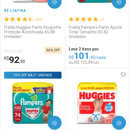
COMPRAR
COMPRAR
R$ 1,16/TIRA
(302)
(7)
Fralda Huggies Pants Roupinha
Fralda Pampers Pants Ajuste
Proteção Acolchoada XG 80
Total Tamanho XG 82
Unidades
Unidades
Leve 2 itens por
36% OFF
R$ 144,90
101
92
R$
,40/cada
R$
,90
ou R$ 155,99/un
ADI
70% OFF NA 2° UNIDADE
FECHAR
FECHAR
F
F
Laboratório
Por Menos
Laboratório
Por Menos
COMPRAR
COMPRAR