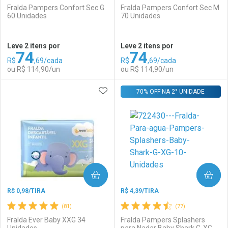
Fralda Pampers Confort Sec G
Fralda Pampers Confort Sec M
60 Unidades
70 Unidades
Ativar Desconto
Ativar Desconto
Leve 2 itens por
Leve 2 itens por
74
74
Comprar sem Desconto
Comprar sem Desconto
R$
,69/cada
R$
,69/cada
Comprar sem Desconto
Comprar sem Desconto
Por R$ 70,12/cada
Por R$ 70,12/cada
ou R$ 114,90/un
ou R$ 114,90/un
Por R$ 70,12/cada
Por R$ 70,12/cada
ADICIONAR AOS FAVORITOS
FECHAR
FECHAR
70% OFF NA 2° UNIDADE
F
F
Laboratório
Por Menos
Laboratório
Por Menos
COMPRAR
COMPRAR
R$ 0,98/TIRA
R$ 4,39/TIRA
(81)
(77)
Fralda Ever Baby XXG 34
Fralda Pampers Splashers