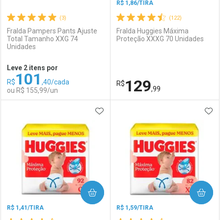
R$ 1,86/TIRA
(3)
(122)
Fralda Pampers Pants Ajuste
Fralda Huggies Máxima
Total Tamanho XXG 74
Proteção XXXG 70 Unidades
Unidades
Ativar Desconto
Ativar Desconto
Leve 2 itens por
101
Comprar sem Desconto
Comprar sem Desconto
129
R$
,40/cada
Comprar sem Desconto
R$
Comprar sem Desconto
Por R$ 92,90/cada
Por R$ 155,99/cada
,99
ou R$ 155,99/un
Por R$ 92,90/cada
Por R$ 155,99/cada
ADICIONAR AOS FAVORITOS
ADI
FECHAR
FECHAR
F
F
Laboratório
Por Menos
Laboratório
Por Menos
COMPRAR
COMPRAR
R$ 1,41/TIRA
R$ 1,59/TIRA