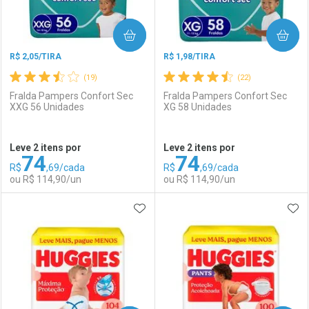
COMPRAR
COMPRAR
R$ 2,05/TIRA
R$ 1,98/TIRA
(19)
(22)
Fralda Pampers Confort Sec
Fralda Pampers Confort Sec
XXG 56 Unidades
XG 58 Unidades
Ativar Desconto
Ativar Desconto
Leve 2 itens por
Leve 2 itens por
74
74
Comprar sem Desconto
Comprar sem Desconto
R$
,69/cada
R$
,69/cada
Comprar sem Desconto
Comprar sem Desconto
Por R$ 31,99/cada
Por R$ 31,99/cada
ou R$ 114,90/un
ou R$ 114,90/un
Por R$ 31,99/cada
Por R$ 31,99/cada
ADICIONAR AOS FAVORITOS
ADI
FECHAR
FECHAR
F
F
Laboratório
Por Menos
Laboratório
Por Menos