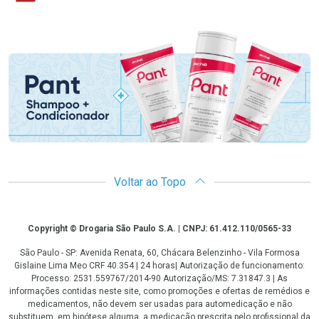
Promoção em Destaque
Voltar ao Topo
Copyright
Copyright © Drogaria São Paulo S.A. | CNPJ: 61.412.110/0565-33
São Paulo - SP: Avenida Renata, 60, Chácara Belenzinho - Vila Formosa
Gislaine Lima Meo CRF 40.354 | 24 horas| Autorização de funcionamento:
Processo: 2531.559767/2014-90 Autorização/MS: 7.31847.3 | As
informações contidas neste site, como promoções e ofertas de remédios e
medicamentos, não devem ser usadas para automedicação e não
substituem, em hipótese alguma, a medicação prescrita pelo profissional da