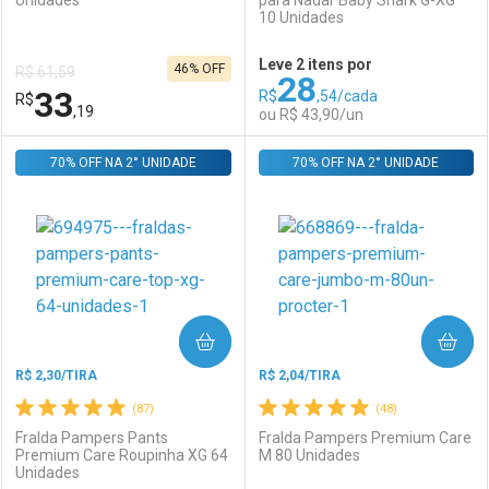
Unidades
para Nadar Baby Shark G-XG
10 Unidades
Ativar Desconto
Ativar Desconto
Leve 2 itens por
46% OFF
R$ 61,59
28
Comprar sem Desconto
Comprar sem Desconto
33
R$
,54/cada
R$
Comprar sem Desconto
Comprar sem Desconto
Por R$ 114,90/cada
Por R$ 114,90/cada
,19
ou R$ 43,90/un
Por R$ 114,90/cada
Por R$ 114,90/cada
70% OFF NA 2° UNIDADE
FECHAR
FECHAR
70% OFF NA 2° UNIDADE
F
F
Laboratório
Por Menos
Laboratório
Por Menos
COMPRAR
COMPRAR
R$ 2,30/TIRA
R$ 2,04/TIRA
(87)
(48)
Fralda Pampers Pants
Fralda Pampers Premium Care
Premium Care Roupinha XG 64
M 80 Unidades
Unidades
Ativar Desconto
Ativar Desconto