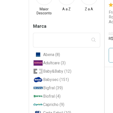
Maior
A a Z
Z a A
Fr
Desconto
Ro
Ac
Filtros
Marca
R$
R$
FILTRAR PE
Abena (8)
Adultcare (3)
Baby&Baby (12)
Babysec (151)
L
P
Bigfral (39)
Biofral (4)
Capricho (9)
Carta Fabril (10)