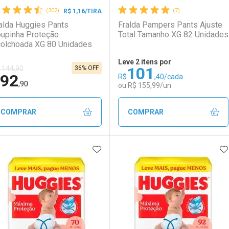
(302)
(7)
R$ 1,16/TIRA
alda Huggies Pants
Fralda Pampers Pants Ajuste
upinha Proteção
Total Tamanho XG 82 Unidades
olchoada XG 80 Unidades
Leve 2 itens por
101
36% OFF
 144,90
92
R$
,40/cada
LO TERMO DIGITADO
,90
ou R$ 155,99/un
COMPRAR
COMPRAR
ADICIONAR AOS FAVORITOS
A
FECHAR
FECHAR
F
F
aboratório
or Menos
Laboratório
Por Menos