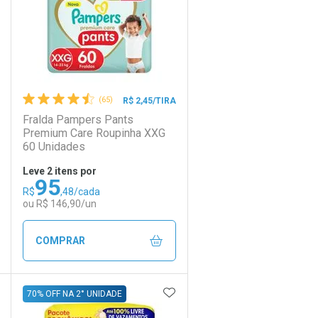
(65)
R$ 2,45/TIRA
Fralda Pampers Pants
Premium Care Roupinha XXG
60 Unidades
Leve 2 itens por
95
R$
,48/cada
Ativar Desconto
ou R$ 146,90/un
Comprar sem Desconto
Comprar sem Desconto
COMPRAR
Por R$ 92,90/cada
Por R$ 92,90/cada
DICIONAR AOS FAVORITOS
ADICIONAR AOS FAVORIT
ECHAR
ECHAR
FECHAR
FECHAR
70% OFF NA 2° UNIDADE