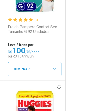
(2)
Fralda Pampers Confort Sec
Tamanho G 92 Unidades
Leve 2 itens por
100
R$
,75/cada
Ativar Desconto
ou R$ 154,99/un
Comprar sem Desconto
Comprar sem Desconto
COMPRAR
Por R$ 129,99/cada
Por R$ 129,99/cada
DICIONAR AOS FAVORITOS
ADICIONAR AOS FAVORIT
ECHAR
ECHAR
FECHAR
FECHAR
Laboratório
Por Menos