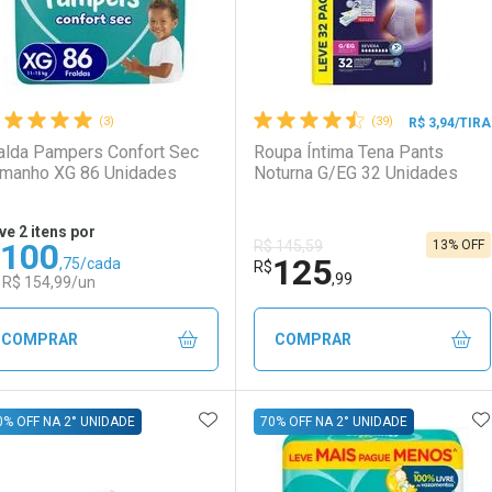
(3)
(39)
R$ 3,94/TIRA
alda Pampers Confort Sec
Roupa Íntima Tena Pants
manho XG 86 Unidades
Noturna G/EG 32 Unidades
ve 2 itens por
100
13% OFF
R$ 145,59
125
,75/cada
Ativar Desconto
Ativar Desconto
R$
,99
 R$ 154,99/un
LO TERMO DIGITADO
Comprar sem Desconto
Comprar sem Desconto
Comprar sem Desconto
Comprar sem Desconto
COMPRAR
COMPRAR
Por R$ 129,99/cada
Por R$ 129,99/cada
Por R$ 92,90/cada
Por R$ 92,90/cada
ADICIONAR AOS FAVORITOS
A
FECHAR
FECHAR
F
F
0% OFF NA 2° UNIDADE
70% OFF NA 2° UNIDADE
aboratório
or Menos
Laboratório
Por Menos