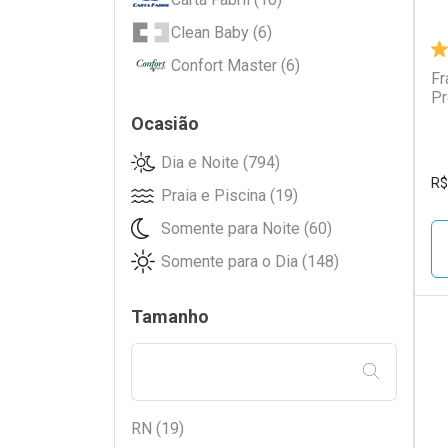
Clean Baby (6)
Confort Master (6)
Fr
Pr
Cotidian (46)
Ocasião
Cremer (8)
Dia e Noite (794)
Dogs Care (6)
R$
Praia e Piscina (19)
Dog's Care (12)
Somente para Noite (60)
ESTRELINHA (5)
Somente para o Dia (148)
Ever Baby (41)
Ever Care (24)
Tamanho
Ever Green (5)
Geriatex (2)
L
P
FILTRAR PE
Hartmann (3)
Huggies (209)
RN (19)