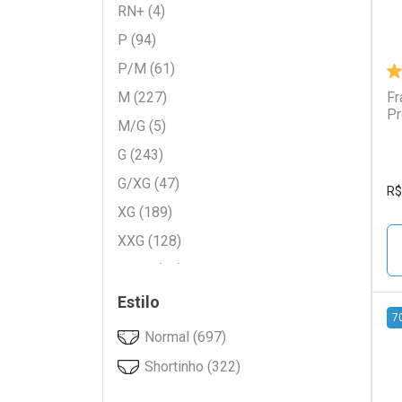
RN+ (4)
Incofral (5)
P (94)
Jumbinho (5)
P/M (61)
Lifree (4)
M (227)
Fr
Looney Tunes (8)
Pr
M/G (5)
Looping (5)
G (243)
Mamypoko (77)
G/XG (47)
Mardam (2)
R$
XG (189)
Mili (20)
XXG (128)
MILI (34)
XXXG (14)
Moderate (4)
EG (27)
Estilo
Pampers (360)
7
Tamanho Único (5)
Normal (697)
Personal (40)
L
P
Shortinho (322)
Pet Society (3)
Piquitucho (18)