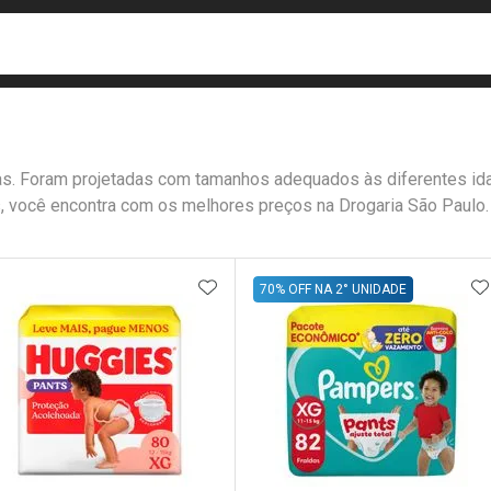
busca
isa?
icas. Foram projetadas com tamanhos adequados às diferentes i
, você encontra com os melhores preços na Drogaria São Paulo.
e
ateleira
ADICIONAR AOS FAVORITOS
A
70% OFF NA 2° UNIDADE