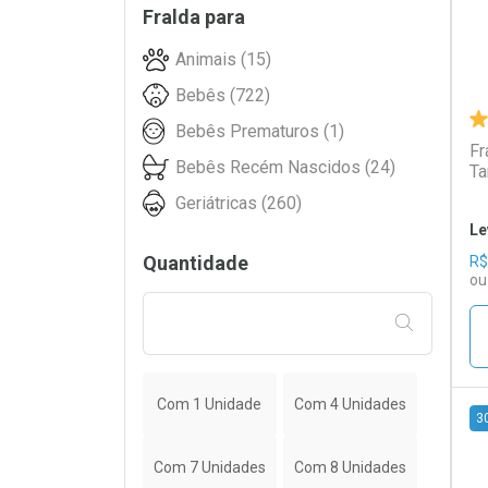
Fralda para
Plenitud (39)
Animais (15)
Pom Pom (41)
Bebês (722)
Tena (145)
Bebês Prematuros (1)
TURMA DA MONICA BABY (11)
Fr
Bebês Recém Nascidos (24)
Ta
Wellness (2)
Geriátricas (260)
Le
Quantidade
R$
ou
FILTRAR PE
Com 1 Unidade
Com 4 Unidades
3
L
P
Com 7 Unidades
Com 8 Unidades