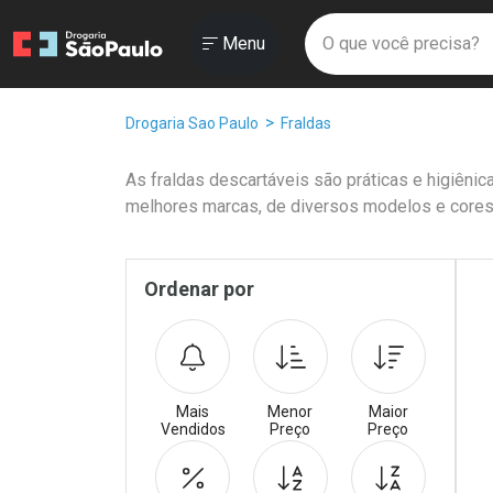
Drogaria São Paulo
Menu
Faça a sua 
O que você prec
Ir direto para a home
Abrir ou Fechar
Menu
Navegue pela página
Ir direto para o conteúdo
Ir direto para a busca
Ir direto para a conta
Breadcrumb
Drogaria Sao Paulo
Fraldas
Ir direto para a ajuda
Ir direto para a notificações
As fraldas descartáveis são práticas e higiên
Ir direto para o carrinho
melhores marcas, de diversos modelos e cores
Ir direto para o menu
Promoções em Destaqu
Pr
Sidebar
Ordenar por
Mais
Menor
Maior
Vendidos
Preço
Preço