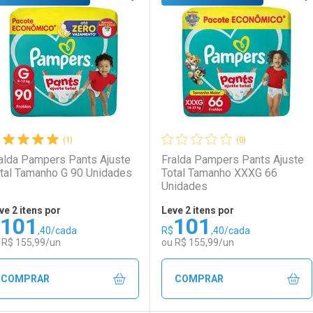
aboratório
or Menos
Laboratório
Por Menos
(1)
(0)
alda Pampers Pants Ajuste
Fralda Pampers Pants Ajuste
tal Tamanho G 90 Unidades
Total Tamanho XXXG 66
Unidades
ve 2 itens por
Leve 2 itens por
101
101
Comprar 2 unidades
Comprar 2 unidades
,40/cada
R$
,40/cada
Ativar Desconto
Ativar Desconto
Por R$ 100,75/cada
Por R$ 100,75/cada
 R$ 155,99/un
ou R$ 155,99/un
Comprar sem Desconto
Comprar sem Desconto
Comprar sem Desconto
Comprar sem Desconto
COMPRAR
COMPRAR
Por R$ 154,99/cada
Por R$ 154,99/cada
Por R$ 154,99/cada
Por R$ 154,99/cada