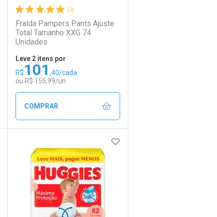
(3)
Fralda Pampers Pants Ajuste
Total Tamanho XXG 74
Unidades
Leve 2 itens por
101
R$
,40/cada
ou R$ 155,99/un
COMPRAR
DICIONAR AOS FAVORITOS
ADICIONAR AOS FAVORIT
ECHAR
ECHAR
FECHAR
FECHAR
Laboratório
Por Menos