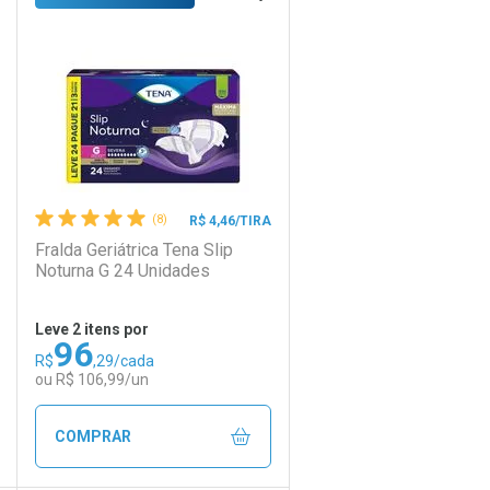
Laboratório
Por Menos
(8)
R$ 4,46/TIRA
Fralda Geriátrica Tena Slip
Noturna G 24 Unidades
Leve 2 itens por
96
Comprar 2 unidades
R$
,29/cada
Ativar Desconto
Por R$ 100,75/cada
ou R$ 106,99/un
Comprar sem Desconto
Comprar sem Desconto
COMPRAR
Por R$ 154,99/cada
Por R$ 154,99/cada