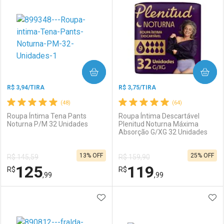
Laboratório
Por Menos
Laboratório
Por Menos
COMPRAR
COMPRAR
R$ 3,94/TIRA
R$ 3,75/TIRA
(48)
(64)
Roupa Íntima Tena Pants
Roupa Íntima Descartável
Noturna P/M 32 Unidades
Plenitud Noturna Máxima
Absorção G/XG 32 Unidades
Ativar Desconto
Ativar Desconto
13% OFF
25% OFF
R$ 145,59
R$ 159,90
Comprar sem Desconto
Comprar sem Desconto
125
119
R$
Comprar sem Desconto
R$
Comprar sem Desconto
Por R$ 119,69/cada
Por R$ 106,99/cada
,99
,99
Por R$ 119,69/cada
Por R$ 106,99/cada
ADICIONAR AOS FAVORITOS
ADI
FECHAR
FECHAR
F
F