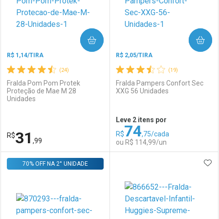
COMPRAR
COMPRAR
R$ 1,14/TIRA
R$ 2,05/TIRA
(24)
(19)
Fralda Pom Pom Protek
Fralda Pampers Confort Sec
Proteção de Mae M 28
XXG 56 Unidades
Unidades
Ativar Desconto
Ativar Desconto
Leve 2 itens por
74
Comprar sem Desconto
Comprar sem Desconto
31
R$
,75/cada
R$
Comprar sem Desconto
Comprar sem Desconto
Por R$ 31,99/cada
Por R$ 31,99/cada
,99
ou R$ 114,99/un
Por R$ 31,99/cada
Por R$ 31,99/cada
ADI
70% OFF NA 2° UNIDADE
FECHAR
FECHAR
F
F
Laboratório
Por Menos
Laboratório
Por Menos