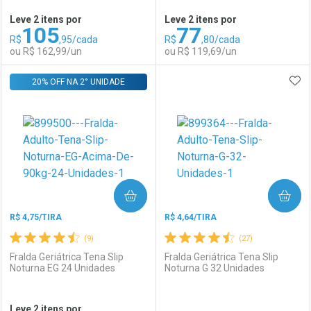
Leve 2 itens por
Leve 2 itens por
105
77
Comprar sem Desconto
Comprar sem Desconto
R$
,95/cada
R$
,80/cada
Comprar sem Desconto
Comprar sem Desconto
Por R$ 44,99/cada
Por R$ 146,90/cada
ou R$ 162,99/un
ou R$ 119,69/un
Por R$ 44,99/cada
Por R$ 146,90/cada
ADI
20% OFF NA 2° UNIDADE
FECHAR
FECHAR
F
F
Laboratório
Por Menos
Laboratório
Por Menos
COMPRAR
COMPRAR
R$ 4,75/TIRA
R$ 4,64/TIRA
(9)
(27)
Fralda Geriátrica Tena Slip
Fralda Geriátrica Tena Slip
Noturna EG 24 Unidades
Noturna G 32 Unidades
Ativar Desconto
Ativar Desconto
Leve 2 itens por