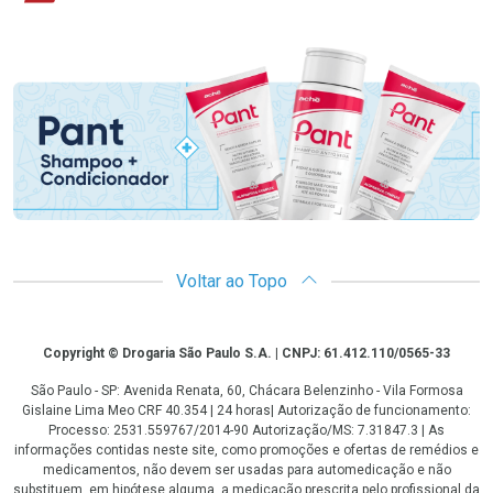
Promoção em Destaque
Voltar ao Topo
Copyright
Copyright © Drogaria São Paulo S.A. | CNPJ: 61.412.110/0565-33
São Paulo - SP: Avenida Renata, 60, Chácara Belenzinho - Vila Formosa
Gislaine Lima Meo CRF 40.354 | 24 horas| Autorização de funcionamento:
Processo: 2531.559767/2014-90 Autorização/MS: 7.31847.3 | As
informações contidas neste site, como promoções e ofertas de remédios e
medicamentos, não devem ser usadas para automedicação e não
substituem, em hipótese alguma, a medicação prescrita pelo profissional da