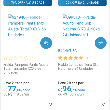
70% OFF NA 2° UNIDADE
FECHAR
FECHAR
20% OFF NA 2° UNIDADE
F
F
Laboratório
Por Menos
Laboratório
Por Menos
COMPRAR
COMPRAR
R$ 4,46/TIRA
(0)
(8)
Fralda Pampers Pants Ajuste
Fralda Geriátrica Tena Slip
Total Tamanho XXXG 66
Noturna G 24 Unidades
Unidades
Ativar Desconto
Ativar Desconto
Leve 2 itens por
Leve 2 itens por
77
96
Comprar sem Desconto
Comprar sem Desconto
R$
,80/cada
R$
,29/cada
Comprar sem Desconto
Comprar sem Desconto
Por R$ 115,49/cada
Por R$ 115,49/cada
ou R$ 119,69/un
ou R$ 106,99/un
Por R$ 115,49/cada
Por R$ 115,49/cada
ADICIONAR AOS FAVORITOS
ADI
FECHAR
FECHAR
F
F