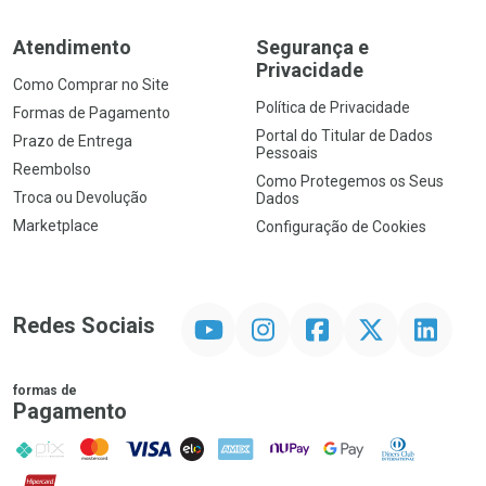
Atendimento
Segurança e
Privacidade
Como Comprar no Site
Política de Privacidade
Formas de Pagamento
Portal do Titular de Dados
Prazo de Entrega
Pessoais
Reembolso
Como Protegemos os Seus
Troca ou Devolução
Dados
Marketplace
Configuração de Cookies
YouTube
Instagram
Facebook
Twitter
Linkedin
Redes Sociais
formas de
Pagamento
PIX
MasterCard
VISA
ELO
AMEX
NuPay
Google Pay
Diners Club
Hipercard