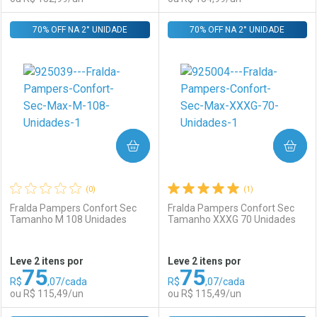
Por R$ 79,11/cada
Por R$ 114,99/cada
70% OFF NA 2° UNIDADE
FECHAR
FECHAR
70% OFF NA 2° UNIDADE
F
F
Laboratório
Por Menos
Laboratório
Por Menos
COMPRAR
COMPRAR
(0)
(1)
Fralda Pampers Confort Sec
Fralda Pampers Confort Sec
Tamanho M 108 Unidades
Tamanho XXXG 70 Unidades
Ativar Desconto
Ativar Desconto
Leve 2 itens por
Leve 2 itens por
75
75
Comprar sem Desconto
Comprar sem Desconto
R$
,07/cada
R$
,07/cada
Comprar sem Desconto
Comprar sem Desconto
Por R$ 152,99/cada
Por R$ 154,99/cada
ou R$ 115,49/un
ou R$ 115,49/un
Por R$ 152,99/cada
Por R$ 154,99/cada