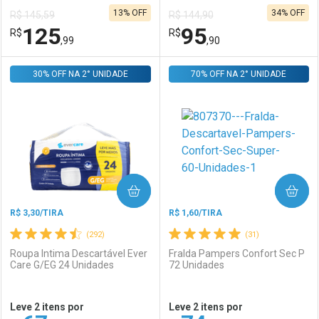
13% OFF
34% OFF
R$ 145,59
R$ 144,90
Comprar sem Desconto
Comprar sem Desconto
125
95
R$
Comprar sem Desconto
R$
Comprar sem Desconto
Por R$ 154,99/cada
Por R$ 154,99/cada
,99
,90
Por R$ 154,99/cada
Por R$ 154,99/cada
30% OFF NA 2° UNIDADE
FECHAR
FECHAR
70% OFF NA 2° UNIDADE
F
F
Laboratório
Por Menos
Laboratório
Por Menos
COMPRAR
COMPRAR
R$ 3,30/TIRA
R$ 1,60/TIRA
(292)
(31)
Roupa Intima Descartável Ever
Fralda Pampers Confort Sec P
Care G/EG 24 Unidades
72 Unidades
Ativar Desconto
Ativar Desconto
Leve 2 itens por
Leve 2 itens por
Comprar sem Desconto
Comprar sem Desconto