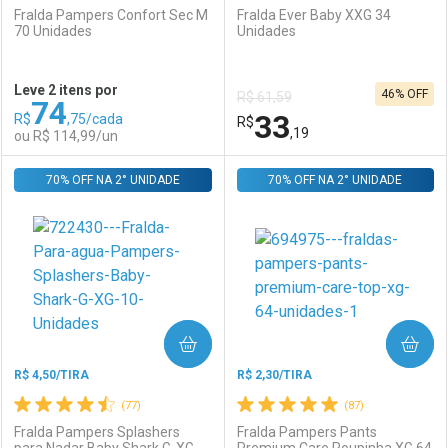
Fralda Pampers Confort Sec M
Fralda Ever Baby XXG 34
70 Unidades
Unidades
Ativar Desconto
Ativar Desconto
Leve 2 itens por
46% OFF
R$ 61,59
74
Comprar sem Desconto
Comprar sem Desconto
33
R$
,75/cada
Comprar sem Desconto
R$
Comprar sem Desconto
Por R$ 70,12/cada
Por R$ 114,99/cada
,19
ou R$ 114,99/un
Por R$ 70,12/cada
Por R$ 114,99/cada
70% OFF NA 2° UNIDADE
FECHAR
FECHAR
70% OFF NA 2° UNIDADE
F
F
Laboratório
Por Menos
Laboratório
Por Menos
COMPRAR
COMPRAR
R$ 4,50/TIRA
R$ 2,30/TIRA
(77)
(87)
Fralda Pampers Splashers
Fralda Pampers Pants