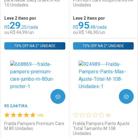
para Nadar Baby Shark G-XG
Premium Care Roupinha XG 64
10 Unidades
Unidades
Ativar Desconto
Ativar Desconto
Leve 2 itens por
Leve 2 itens por
29
95
Comprar sem Desconto
Comprar sem Desconto
R$
,25/cada
R$
,48/cada
Comprar sem Desconto
Comprar sem Desconto
Por R$ 114,99/cada
Por R$ 33,19/cada
ou R$ 44,99/un
ou R$ 146,90/un
Por R$ 114,99/cada
Por R$ 33,19/cada
70% OFF NA 2° UNIDADE
FECHAR
FECHAR
70% OFF NA 2° UNIDADE
F
F
Laboratório
Por Menos
Laboratório
Por Menos
COMPRAR
COMPRAR
R$ 2,04/TIRA
(48)
(0)
Fralda Pampers Premium Care
Fralda Pampers Pants Ajuste
M 80 Unidades
Total Tamanho M 108
Unidades
Ativar Desconto
Ativar Desconto