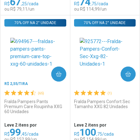
67
74
R$
,25/cada
R$
,75/cada
Comprar sem Desconto
Comprar sem Desconto
Por R$ 125,99/cada
Por R$ 95,90/cada
ou R$ 79,11/un
ou R$ 114,99/un
Por R$ 125,99/cada
Por R$ 95,90/cada
70% OFF NA 2° UNIDADE
FECHAR
FECHAR
70% OFF NA 2° UNIDADE
F
F
Laboratório
Por Menos
Laboratório
Por Menos
COMPRAR
COMPRAR
R$ 2,55/TIRA
(65)
(1)
Fralda Pampers Pants
Fralda Pampers Confort Sec
Premium Care Roupinha XXG
Tamanho XXG 82 Unidades
60 Unidades
Ativar Desconto
Ativar Desconto
Leve 2 itens por
Leve 2 itens por
99
100
Comprar sem Desconto
Comprar sem Desconto
R$
,45/cada
R$
,75/cada
Comprar sem Desconto
Comprar sem Desconto
Por R$ 79,11/cada
Por R$ 114,99/cada
ou R$ 152,99/un
ou R$ 154,99/un