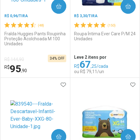
COMPRAR
COMPRAR
R$ 0,96/TIRA
R$ 3,30/TIRA
(48)
(150)
Fralda Huggies Pants Roupinha
Roupa Íntima Ever Care P/M 24
Proteção Acolchoada M 100
Unidades
Unidades
Ativar Desconto
Ativar Desconto
Leve 2 itens por
34% OFF
R$ 144,90
67
Comprar sem Desconto
Comprar sem Desconto
95
R$
,25/cada
R$
Comprar sem Desconto
Comprar sem Desconto
Por R$ 114,99/cada
Por R$ 105,38/cada
,90
ou R$ 79,11/un
Por R$ 114,99/cada
Por R$ 105,38/cada
ADICIONAR AOS FAVORITOS
ADI
FECHAR
FECHAR
F
F
Laboratório
Por Menos
Laboratório
Por Menos
COMPRAR
COMPRAR