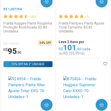
COMPRAR
COMPRAR
R$ 1,20/TIRA
(302)
(7)
Fralda Huggies Pants Roupinha
Fralda Pampers Pants Ajuste
Proteção Acolchoada XG 80
Total Tamanho XG 82
Unidades
Unidades
Leve 2 itens por
34% OFF
R$ 144,90
101
95
R$
,40/cada
R$
,90
ou R$ 155,99/un
ADI
70% OFF NA 2° UNIDADE
FECHAR
FECHAR
F
F
Laboratório
Por Menos
Laboratório
Por Menos
COMPRAR
COMPRAR