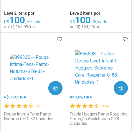
Ativar Desconto
Ativar Desconto
Leve 2 itens por
Leve 2 itens por
100
100
Comprar sem Desconto
Comprar sem Desconto
R$
,75/cada
R$
,75/cada
Comprar sem Desconto
Comprar sem Desconto
Por R$ 129,99/cada
Por R$ 95,90/cada
ou R$ 154,99/un
ou R$ 154,99/un
Por R$ 129,99/cada
Por R$ 95,90/cada
ADICIONAR AOS FAVORITOS
ADI
FECHAR
FECHAR
F
F
Laboratório
Por Menos
Laboratório
Por Menos
COMPRAR
COMPRAR
R$ 3,94/TIRA
R$ 1,09/TIRA
(39)
(116)
Roupa Íntima Tena Pants
Fralda Huggies Pants Roupinha
Noturna G/EG 32 Unidades
Proteção Acolchoada G 88
Unidades
Ativar Desconto
Ativar Desconto