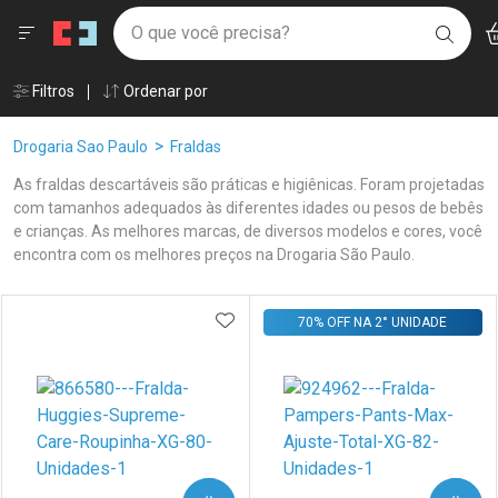
Drogaria São Paulo
Menu
Ac
Ir direto para a home
O que você precisa?
BUSC
Navegue pela página
Ir direto para o conteúdo
Faça a sua busca
Ir direto para a busca
Âncoras
Filtros
Ordenar por
Ir direto para a conta
Ir direto para a ajuda
Breadcrumb
Drogaria Sao Paulo
Fraldas
Ir direto para a notificações
Ir direto para o carrinho
As fraldas descartáveis são práticas e higiênicas. Foram projetadas
Ir direto para o menu
com tamanhos adequados às diferentes idades ou pesos de bebês
e crianças. As melhores marcas, de diversos modelos e cores, você
encontra com os melhores preços na Drogaria São Paulo.
Linkagens Internas em Destaque
Promoções em Destaque
Prateleira
ADICIONAR AOS FAVORITOS
70% OFF NA 2° UNIDADE