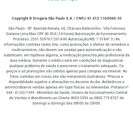
Copyright
Copyright © Drogaria São Paulo S.A. | CNPJ: 61.412.110/0565-33
São Paulo - SP: Avenida Renata, 60, Chácara Belenzinho - Vila Formosa
Gislaine Lima Meo CRF 40.354 | 24 horas| Autorização de funcionamento:
Processo: 2531.559767/2014-90 Autorização/MS: 7.31847.3 | As
informações contidas neste site, como promoções e ofertas de remédios e
medicamentos, não devem ser usadas para automedicação e não
substituem, em hipótese alguma, a medicação prescrita pelo profissional da
área médica. Somente o médico está em condições de diagnosticar
qualquer problema de saúde e prescrever o tratamento adequado. Os
preços e as promoções são válidos apenas para compras via internet. As
fotos contidas em nosso site são meramente ilustrativas. *Preços e
disponibilidade sujeitos a alterações no decorrer do dia. Antibióticos e
antimicrobianos vendas apenas em lojas físicas ou televendas. Portaria nº
344 - 01/02/1999 - Ministério da Saúde. Horário de funcionamento Central
de Vendas e Atendimento ao Cliente 4003 3393 ou 0800 779 8767 de
domingo a domingo das 08h00 às 20h00.
LGPD Aceite os Cookies