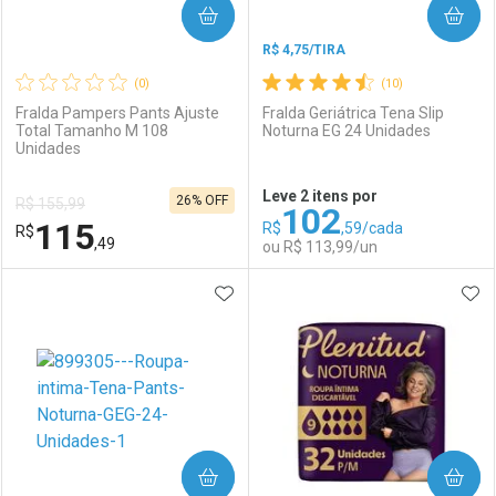
COMPRAR
COMPRAR
R$ 4,75/TIRA
(0)
(10)
Fralda Pampers Pants Ajuste
Fralda Geriátrica Tena Slip
Total Tamanho M 108
Noturna EG 24 Unidades
Unidades
Ativar Desconto
Ativar Desconto
Leve 2 itens por
26% OFF
R$ 155,99
102
Comprar sem Desconto
Comprar sem Desconto
115
R$
,59/cada
R$
Comprar sem Desconto
Comprar sem Desconto
Por R$ 146,90/cada
Por R$ 119,53/cada
,49
ou R$ 113,99/un
Por R$ 146,90/cada
Por R$ 119,53/cada
ADICIONAR AOS FAVORITOS
ADI
FECHAR
FECHAR
F
F
Laboratório
Por Menos
Laboratório
Por Menos
COMPRAR
COMPRAR