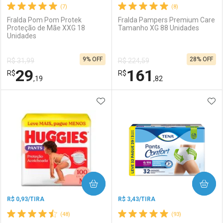
(7)
(8)
Fralda Pom Pom Protek
Fralda Pampers Premium Care
Proteção de Mãe XXG 18
Tamanho XG 88 Unidades
Unidades
Ativar Desconto
Ativar Desconto
9% OFF
28% OFF
R$ 31,99
R$ 224,59
Comprar sem Desconto
Comprar sem Desconto
29
161
R$
Comprar sem Desconto
R$
Comprar sem Desconto
Por R$ 102,99/cada
Por R$ 119,99/cada
,19
,82
Por R$ 102,99/cada
Por R$ 119,99/cada
ADICIONAR AOS FAVORITOS
ADI
FECHAR
FECHAR
F
F
Laboratório
Por Menos
Laboratório
Por Menos
COMPRAR
COMPRAR
R$ 0,93/TIRA
R$ 3,43/TIRA
(48)
(93)