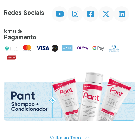
YouTube
Instagram
Facebook
Twitter
Linkedin
Redes Sociais
formas de
Pagamento
PIX
MasterCard
VISA
ELO
AMEX
NuPay
Google Pay
Diners Club
Hipercard
Promoção em Destaque
Voltar ao Topo