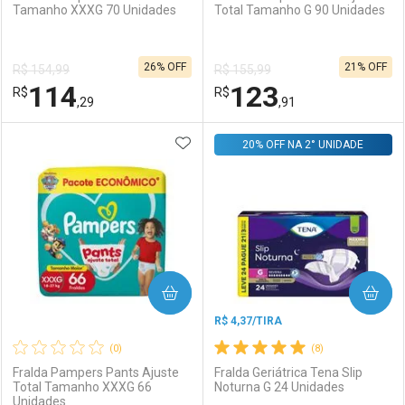
Tamanho XXXG 70 Unidades
Total Tamanho G 90 Unidades
Ativar Desconto
Ativar Desconto
26% OFF
21% OFF
R$ 154,99
R$ 155,99
Comprar sem Desconto
Comprar sem Desconto
114
123
R$
Comprar sem Desconto
R$
Comprar sem Desconto
Por R$ 154,99/cada
Por R$ 112,32/cada
,29
,91
Por R$ 154,99/cada
Por R$ 112,32/cada
ADICIONAR AOS FAVORITOS
FECHAR
FECHAR
20% OFF NA 2° UNIDADE
F
F
Laboratório
Por Menos
Laboratório
Por Menos
COMPRAR
COMPRAR
R$ 4,37/TIRA
(0)
(8)
Fralda Pampers Pants Ajuste
Fralda Geriátrica Tena Slip
Total Tamanho XXXG 66
Noturna G 24 Unidades
Unidades