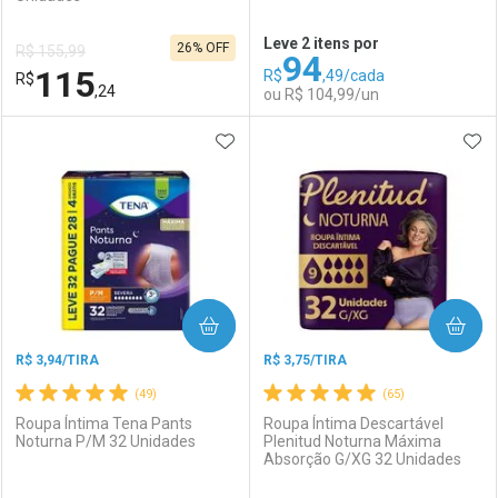
Ativar Desconto
Ativar Desconto
Leve 2 itens por
26% OFF
R$ 155,99
94
Comprar sem Desconto
Comprar sem Desconto
115
R$
,49/cada
R$
Comprar sem Desconto
Comprar sem Desconto
Por R$ 114,29/cada
Por R$ 123,91/cada
,24
ou R$ 104,99/un
Por R$ 114,29/cada
Por R$ 123,91/cada
ADICIONAR AOS FAVORITOS
ADI
FECHAR
FECHAR
F
F
Laboratório
Por Menos
Laboratório
Por Menos
COMPRAR
COMPRAR
R$ 3,94/TIRA
R$ 3,75/TIRA
(49)
(65)
Roupa Íntima Tena Pants
Roupa Íntima Descartável
Noturna P/M 32 Unidades
Plenitud Noturna Máxima
Absorção G/XG 32 Unidades
Ativar Desconto
Ativar Desconto