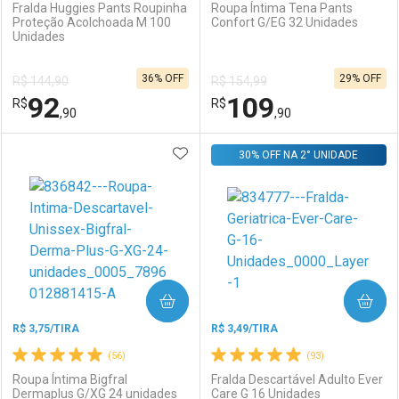
Fralda Huggies Pants Roupinha
Roupa Íntima Tena Pants
Proteção Acolchoada M 100
Confort G/EG 32 Unidades
Unidades
Ativar Desconto
Ativar Desconto
36% OFF
29% OFF
R$ 144,90
R$ 154,99
Comprar sem Desconto
Comprar sem Desconto
92
109
R$
Comprar sem Desconto
R$
Comprar sem Desconto
Por R$ 29,19/cada
Por R$ 161,82/cada
,90
,90
Por R$ 29,19/cada
Por R$ 161,82/cada
ADICIONAR AOS FAVORITOS
FECHAR
FECHAR
30% OFF NA 2° UNIDADE
F
F
Laboratório
Por Menos
Laboratório
Por Menos
COMPRAR
COMPRAR
R$ 3,75/TIRA
R$ 3,49/TIRA
(56)
(93)
Roupa Íntima Bigfral
Fralda Descartável Adulto Ever
Dermaplus G/XG 24 unidades
Care G 16 Unidades