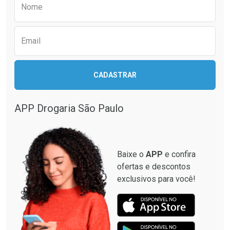
Nome
Comprar sem Desconto
Comprar sem Desconto
Comprar sem Desconto
Comprar sem Desconto
Por R$ 146,90/cada
Por R$ 119,99/cada
Por R$ 146,90/cada
Por R$ 119,99/cada
Email
CADASTRAR
APP Drogaria São Paulo
Baixe o
APP
e confira
ofertas e descontos
exclusivos para você!