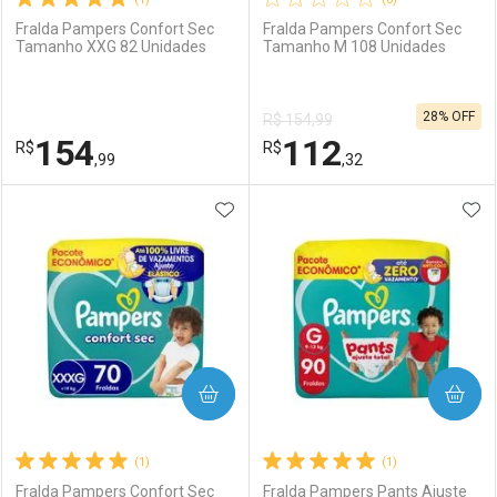
Fralda Pampers Confort Sec
Fralda Pampers Confort Sec
Tamanho XXG 82 Unidades
Tamanho M 108 Unidades
Ativar Desconto
Ativar Desconto
28% OFF
R$ 154,99
Comprar sem Desconto
Comprar sem Desconto
154
112
R$
Comprar sem Desconto
R$
Comprar sem Desconto
Por R$ 84,99/cada
Por R$ 146,90/cada
,99
,32
Por R$ 84,99/cada
Por R$ 146,90/cada
ADICIONAR AOS FAVORITOS
ADI
FECHAR
FECHAR
F
F
Laboratório
Por Menos
Laboratório
Por Menos
COMPRAR
COMPRAR
(1)
(1)
Fralda Pampers Confort Sec
Fralda Pampers Pants Ajuste