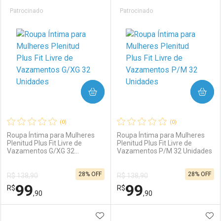
Prateleira
Patrocinado
Patrocinado
COMPRAR
COMPRAR
(0)
(0)
Roupa Íntima para Mulheres
Roupa Íntima para Mulheres
Plenitud Plus Fit Livre de
Plenitud Plus Fit Livre de
Vazamentos G/XG 32
Vazamentos P/M 32 Unidades
Unidades
28% OFF
28% OFF
R$ 138,90
R$ 138,90
99
99
R$
R$
,90
,90
ADICIONAR AOS FAVORITOS
ADI
FECHAR
FECHAR
F
F