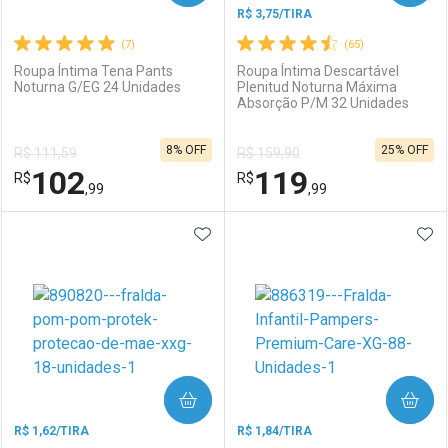
R$ 3,75/TIRA
(7)
(65)
Roupa Íntima Tena Pants
Roupa Íntima Descartável
Noturna G/EG 24 Unidades
Plenitud Noturna Máxima
Absorção P/M 32 Unidades
Ativar Desconto
Ativar Desconto
8% OFF
25% OFF
R$ 111,59
R$ 159,90
Comprar sem Desconto
Comprar sem Desconto
102
119
R$
Comprar sem Desconto
R$
Comprar sem Desconto
Por R$ 115,49/cada
Por R$ 113,99/cada
,99
,99
Por R$ 115,49/cada
Por R$ 113,99/cada
ADICIONAR AOS FAVORITOS
ADI
FECHAR
FECHAR
F
F
Laboratório
Por Menos
Laboratório
Por Menos
COMPRAR
COMPRAR
R$ 1,62/TIRA
R$ 1,84/TIRA