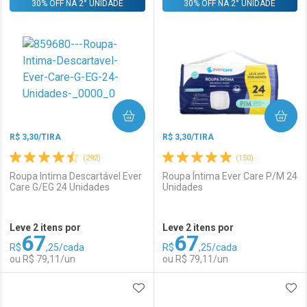
30% OFF NA 2° UNIDADE
FECHAR
FECHAR
30% OFF NA 2° UNIDADE
F
F
Laboratório
Por Menos
Laboratório
Por Menos
COMPRAR
COMPRAR
R$ 3,30/TIRA
R$ 3,30/TIRA
(292)
(150)
Roupa Intima Descartável Ever
Roupa Íntima Ever Care P/M 24
Care G/EG 24 Unidades
Unidades
Ativar Desconto
Ativar Desconto
Leve 2 itens por
Leve 2 itens por
67
67
Comprar sem Desconto
Comprar sem Desconto
R$
,25/cada
R$
,25/cada
Comprar sem Desconto
Comprar sem Desconto
Por R$ 84,99/cada
Por R$ 105,38/cada
ou R$ 79,11/un
ou R$ 79,11/un
Por R$ 84,99/cada
Por R$ 105,38/cada
ADICIONAR AOS FAVORITOS
ADI
FECHAR
FECHAR
F
F