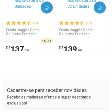
COMPRAR
COMPRAR
Comprar sem Desconto
Comprar sem Desconto
Comprar sem Desconto
Comprar sem Desconto
Por R$ 89,99/cada
Por R$ 64,99/cada
Por R$ 89,99/cada
Por R$ 64,99/cada
(116)
(153)
Fralda Huggies Pants
Fralda Huggies Pants
Roupinha Proteção
Roupinha Proteção
Acolchoada G 88 Unidades
Acolchoada XXG 72 Unidades
5% OFF
R$ 144,90
137
139
R$
R$
,19
,99
FECHAR
FECHAR
FEC
FEC
Laboratório
Laboratório
Por Menos
Por Menos
Tudo sobre a Drogaria São Paulo
Cadastre-se para receber novidades
Receba as melhores ofertas e super descontos
exclusivos!
Preencha o formulário abaixo para receber 
Ativar Desconto
Ativar Desconto