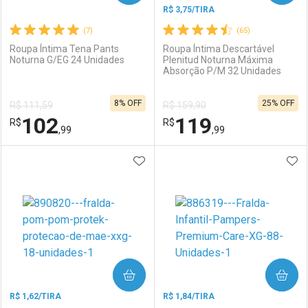
R$ 3,75/TIRA
(7)
(65)
Roupa Íntima Tena Pants
Roupa Íntima Descartável
Noturna G/EG 24 Unidades
Plenitud Noturna Máxima
Absorção P/M 32 Unidades
Ativar Desconto
Ativar Desconto
8% OFF
25% OFF
R$ 111,59
R$ 159,90
Comprar sem Desconto
Comprar sem Desconto
102
119
R$
Comprar sem Desconto
R$
Comprar sem Desconto
Por R$ 119,69/cada
Por R$ 113,99/cada
,99
,99
Por R$ 119,69/cada
Por R$ 113,99/cada
ADICIONAR AOS FAVORITOS
ADI
FECHAR
FECHAR
F
F
Laboratório
Por Menos
Laboratório
Por Menos
COMPRAR
COMPRAR
R$ 1,62/TIRA
R$ 1,84/TIRA