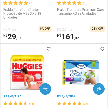
(7)
(8)
Fralda Pom Pom Protek
Fralda Pampers Premium Care
Proteção de Mãe XXG 18
Tamanho XG 88 Unidades
Unidades
Ativar Desconto
Ativar Desconto
9% OFF
28% OFF
R$ 31,99
R$ 224,59
Comprar sem Desconto
Comprar sem Desconto
29
161
R$
Comprar sem Desconto
R$
Comprar sem Desconto
Por R$ 102,99/cada
Por R$ 119,99/cada
,19
,82
Por R$ 102,99/cada
Por R$ 119,99/cada
ADICIONAR AOS FAVORITOS
ADI
FECHAR
FECHAR
F
F
Laboratório
Por Menos
Laboratório
Por Menos
COMPRAR
COMPRAR
R$ 1,40/TIRA
R$ 3,43/TIRA
(48)
(93)