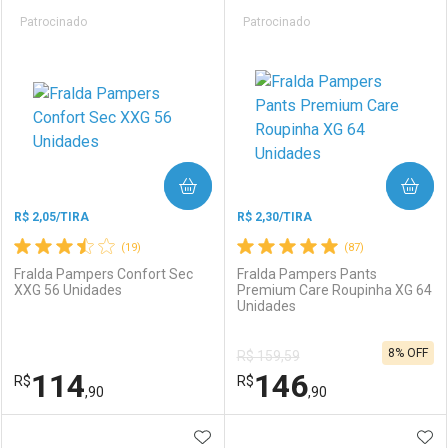
Prateleira
Patrocinado
Patrocinado
COMPRAR
COMPRAR
R$ 2,05/TIRA
R$ 2,30/TIRA
(19)
(87)
Fralda Pampers Confort Sec
Fralda Pampers Pants
XXG 56 Unidades
Premium Care Roupinha XG 64
Unidades
8% OFF
R$ 159,59
114
146
R$
R$
,90
,90
ADICIONAR AOS FAVORITOS
ADI
FECHAR
FECHAR
F
F