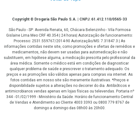
Copyright
Copyright © Drogaria São Paulo S.A. | CNPJ: 61.412.110/0565-33
São Paulo - SP: Avenida Renata, 60, Chácara Belenzinho - Vila Formosa
Gislaine Lima Meo CRF 40.354 | 24 horas| Autorização de funcionamento:
Processo: 2531.559767/2014-90 Autorização/MS: 7.31847.3 | As
informações contidas neste site, como promoções e ofertas de remédios e
medicamentos, não devem ser usadas para automedicação e não
substituem, em hipótese alguma, a medicação prescrita pelo profissional da
área médica. Somente o médico está em condições de diagnosticar
qualquer problema de saúde e prescrever o tratamento adequado. Os
preços e as promoções são válidos apenas para compras via internet. As
fotos contidas em nosso site são meramente ilustrativas. *Preços e
disponibilidade sujeitos a alterações no decorrer do dia. Antibióticos e
antimicrobianos vendas apenas em lojas físicas ou televendas. Portaria nº
344 - 01/02/1999 - Ministério da Saúde. Horário de funcionamento Central
de Vendas e Atendimento ao Cliente 4003 3393 ou 0800 779 8767 de
domingo a domingo das 08h00 às 20h00.
LGPD Aceite os Cookies