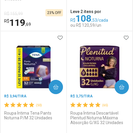
Ativar Desconto
Ativar Desconto
Leve 2 itens por
23% OFF
R$ 155,99
108
Comprar sem Desconto
Comprar sem Desconto
119
R$
,53/cada
R$
Comprar sem Desconto
Comprar sem Desconto
Por R$ 115,49/cada
Por R$ 130,11/cada
,69
ou R$ 120,59/un
Por R$ 115,49/cada
Por R$ 130,11/cada
ADICIONAR AOS FAVORITOS
ADI
FECHAR
FECHAR
F
F
Laboratório
Por Menos
Laboratório
Por Menos
COMPRAR
COMPRAR
R$ 3,94/TIRA
R$ 3,75/TIRA
(50)
(65)
Roupa Íntima Tena Pants
Roupa Íntima Descartável
Noturna P/M 32 Unidades
Plenitud Noturna Máxima
Absorção G/XG 32 Unidades
Ativar Desconto
Ativar Desconto