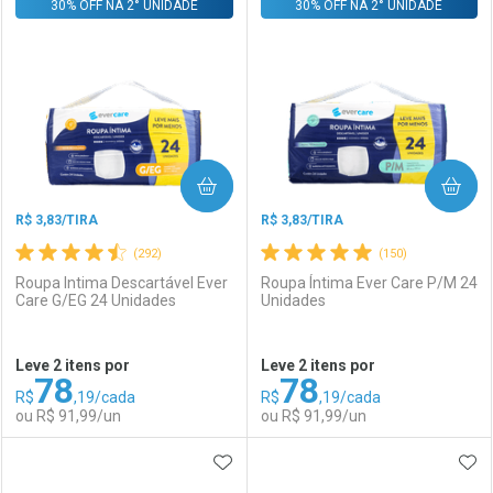
30% OFF NA 2° UNIDADE
FECHAR
FECHAR
30% OFF NA 2° UNIDADE
F
F
Laboratório
Por Menos
Laboratório
Por Menos
COMPRAR
COMPRAR
R$ 3,83/TIRA
R$ 3,83/TIRA
(292)
(150)
Roupa Intima Descartável Ever
Roupa Íntima Ever Care P/M 24
Care G/EG 24 Unidades
Unidades
Ativar Desconto
Ativar Desconto
Leve 2 itens por
Leve 2 itens por
78
78
Comprar sem Desconto
Comprar sem Desconto
R$
,19/cada
R$
,19/cada
Comprar sem Desconto
Comprar sem Desconto
Por R$ 114,90/cada
Por R$ 336,59/cada
ou R$ 91,99/un
ou R$ 91,99/un
Por R$ 114,90/cada
Por R$ 336,59/cada
ADICIONAR AOS FAVORITOS
ADI
FECHAR
FECHAR
F
F