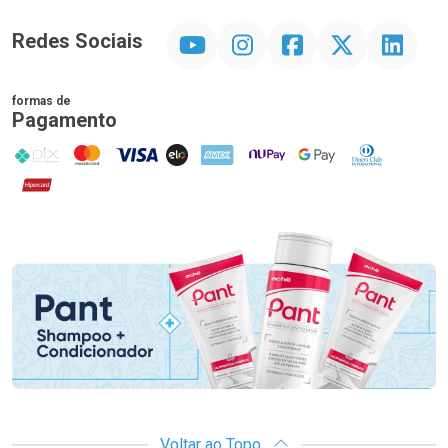
YouTube
Instagram
Facebook
Twitter
Linkedin
Redes Sociais
formas de
Pagamento
PIX
MasterCard
VISA
ELO
AMEX
NuPay
Google Pay
Diners Club
Hipercard
Promoção em Destaque
Voltar ao Topo