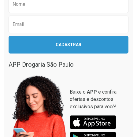
Nome
Comprar sem Desconto
Comprar sem Desconto
Comprar sem Desconto
Comprar sem Desconto
Por R$ 137,19/cada
Por R$ 139,99/cada
Por R$ 137,19/cada
Por R$ 139,99/cada
Email
CADASTRAR
APP Drogaria São Paulo
Baixe o
APP
e confira
ofertas e descontos
exclusivos para você!