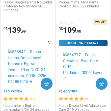
Fralda Huggies Pants Roupinha
Roupa Íntima Tena Pants
Proteção Acolchoada M 100
Confort G/EG 32 Unidades
Unidades
Ativar Desconto
Ativar Desconto
29% OFF
R$ 154,99
Comprar sem Desconto
Comprar sem Desconto
139
109
R$
Comprar sem Desconto
R$
Comprar sem Desconto
Por R$ 29,19/cada
Por R$ 161,82/cada
,99
,90
Por R$ 29,19/cada
Por R$ 161,82/cada
ADICIONAR AOS FAVORITOS
FECHAR
FECHAR
30% OFF NA 2° UNIDADE
F
F
Laboratório
Por Menos
Laboratório
Por Menos
COMPRAR
COMPRAR
R$ 3,75/TIRA
R$ 4,06/TIRA
(56)
(93)
Roupa Íntima Bigfral
Fralda Descartável Adulto Ever
Dermaplus G/XG 24 unidades
Care G 16 Unidades