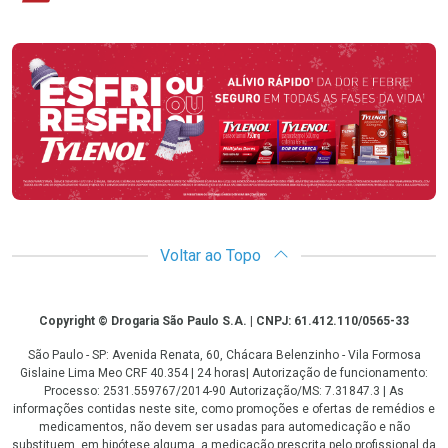
Promoção em Destaque
Voltar ao Topo
Copyright
Copyright © Drogaria São Paulo S.A. | CNPJ: 61.412.110/0565-33
São Paulo - SP: Avenida Renata, 60, Chácara Belenzinho - Vila Formosa
Gislaine Lima Meo CRF 40.354 | 24 horas| Autorização de funcionamento:
Processo: 2531.559767/2014-90 Autorização/MS: 7.31847.3 | As
informações contidas neste site, como promoções e ofertas de remédios e
medicamentos, não devem ser usadas para automedicação e não
substituem, em hipótese alguma, a medicação prescrita pelo profissional da