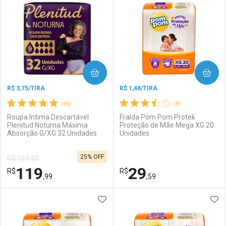
Laboratório
Por Menos
Laboratório
Por Menos
COMPRAR
COMPRAR
R$ 3,75/TIRA
R$ 1,48/TIRA
(66)
(8)
Roupa Íntima Descartável
Fralda Pom Pom Protek
Plenitud Noturna Máxima
Proteção de Mãe Mega XG 20
Absorção G/XG 32 Unidades
Unidades
Ativar Desconto
Ativar Desconto
25% OFF
R$ 159,90
Comprar sem Desconto
Comprar sem Desconto
119
29
R$
Comprar sem Desconto
R$
Comprar sem Desconto
Por R$ 104,99/cada
Por R$ 125,99/cada
,99
,59
Por R$ 104,99/cada
Por R$ 125,99/cada
ADICIONAR AOS FAVORITOS
ADI
FECHAR
FECHAR
F
F