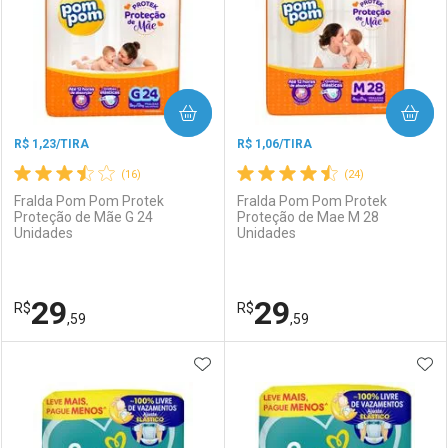
Laboratório
Por Menos
Laboratório
Por Menos
COMPRAR
COMPRAR
R$ 1,23/TIRA
R$ 1,06/TIRA
(16)
(24)
Fralda Pom Pom Protek
Fralda Pom Pom Protek
Proteção de Mãe G 24
Proteção de Mae M 28
Unidades
Unidades
Ativar Desconto
Ativar Desconto
Comprar sem Desconto
Comprar sem Desconto
29
29
R$
Comprar sem Desconto
R$
Comprar sem Desconto
Por R$ 119,99/cada
Por R$ 29,59/cada
,59
,59
Por R$ 119,99/cada
Por R$ 29,59/cada
ADICIONAR AOS FAVORITOS
ADI
FECHAR
FECHAR
F
F
Laboratório
Por Menos
Laboratório
Por Menos