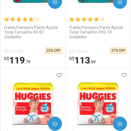
COMPRAR
COMPRAR
(7)
(3)
Fralda Pampers Pants Ajuste
Fralda Pampers Pants Ajuste
Total Tamanho XG 82
Total Tamanho XXG 74
Unidades
Unidades
23% OFF
27% OFF
R$ 155,99
R$ 155,99
119
113
R$
R$
,79
,99
ADICIONAR AOS FAVORITOS
ADI
FECHAR
FECHAR
F
F
Laboratório
Por Menos
Laboratório
Por Menos
COMPRAR
COMPRAR