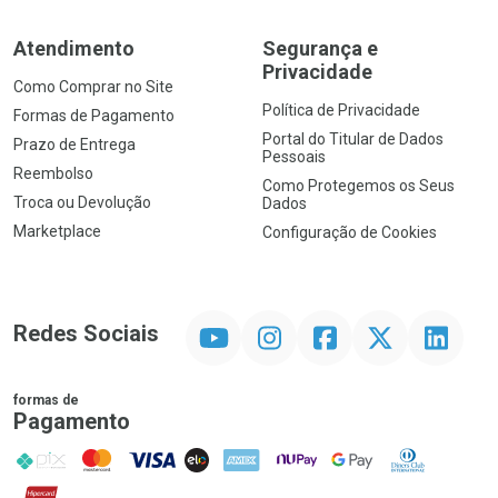
Atendimento
Segurança e
Privacidade
Como Comprar no Site
Política de Privacidade
Formas de Pagamento
Portal do Titular de Dados
Prazo de Entrega
Pessoais
Reembolso
Como Protegemos os Seus
Troca ou Devolução
Dados
Marketplace
Configuração de Cookies
YouTube
Instagram
Facebook
Twitter
Linkedin
Redes Sociais
formas de
Pagamento
PIX
MasterCard
VISA
ELO
AMEX
NuPay
Google Pay
Diners Club
Hipercard