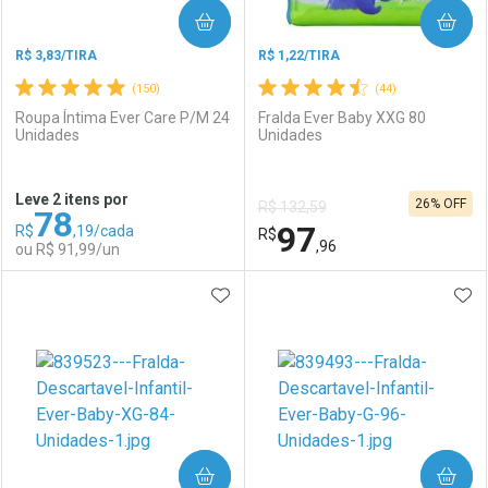
COMPRAR
COMPRAR
R$ 3,83/TIRA
R$ 1,22/TIRA
(150)
(44)
Roupa Íntima Ever Care P/M 24
Fralda Ever Baby XXG 80
Unidades
Unidades
Ativar Desconto
Ativar Desconto
Leve 2 itens por
26% OFF
R$ 132,59
78
Comprar sem Desconto
Comprar sem Desconto
97
R$
,19/cada
Comprar sem Desconto
R$
Comprar sem Desconto
Por R$ 336,59/cada
Por R$ 91,99/cada
,96
ou R$ 91,99/un
Por R$ 336,59/cada
Por R$ 91,99/cada
ADICIONAR AOS FAVORITOS
ADI
FECHAR
FECHAR
F
F
Laboratório
Por Menos
Laboratório
Por Menos
COMPRAR
COMPRAR