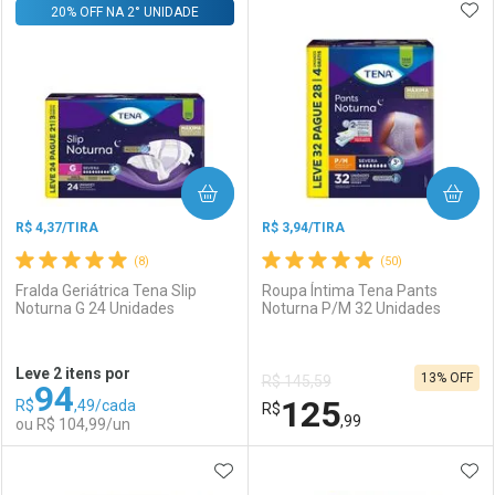
ADI
20% OFF NA 2° UNIDADE
FECHAR
FECHAR
F
F
Laboratório
Por Menos
Laboratório
Por Menos
COMPRAR
COMPRAR
R$ 4,37/TIRA
R$ 3,94/TIRA
(8)
(50)
Fralda Geriátrica Tena Slip
Roupa Íntima Tena Pants
Noturna G 24 Unidades
Noturna P/M 32 Unidades
Ativar Desconto
Ativar Desconto
Leve 2 itens por
13% OFF
R$ 145,59
94
Comprar sem Desconto
Comprar sem Desconto
125
R$
,49/cada
Comprar sem Desconto
R$
Comprar sem Desconto
Por R$ 155,99/cada
Por R$ 155,99/cada
,99
ou R$ 104,99/un
Por R$ 155,99/cada
Por R$ 155,99/cada
ADICIONAR AOS FAVORITOS
ADI
FECHAR
FECHAR
F
F