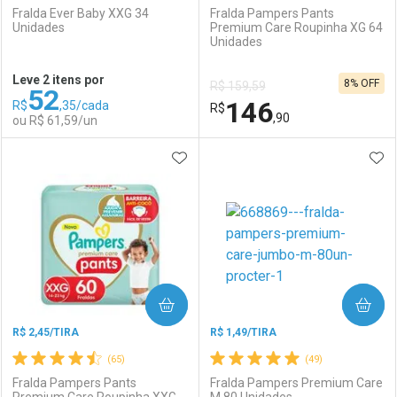
Fralda Ever Baby XXG 34
Fralda Pampers Pants
Unidades
Premium Care Roupinha XG 64
Unidades
Ativar Desconto
Ativar Desconto
Leve 2 itens por
8% OFF
R$ 159,59
52
Comprar sem Desconto
Comprar sem Desconto
146
R$
,35/cada
Comprar sem Desconto
R$
Comprar sem Desconto
Por R$ 114,90/cada
Por R$ 114,90/cada
,90
ou R$ 61,59/un
Por R$ 114,90/cada
Por R$ 114,90/cada
ADICIONAR AOS FAVORITOS
ADI
FECHAR
FECHAR
F
F
Laboratório
Por Menos
Laboratório
Por Menos
COMPRAR
COMPRAR
R$ 2,45/TIRA
R$ 1,49/TIRA
(65)
(49)
Fralda Pampers Pants
Fralda Pampers Premium Care