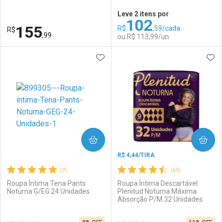
Leve 2 itens por
102
Comprar sem Desconto
Comprar sem Desconto
155
R$
,59/cada
R$
Comprar sem Desconto
Comprar sem Desconto
Por R$ 146,90/cada
Por R$ 119,53/cada
,99
ou R$ 113,99/un
Por R$ 146,90/cada
Por R$ 119,53/cada
ADICIONAR AOS FAVORITOS
ADI
FECHAR
FECHAR
F
F
Laboratório
Por Menos
Laboratório
Por Menos
COMPRAR
COMPRAR
R$ 4,44/TIRA
(7)
(65)
Roupa Íntima Tena Pants
Roupa Íntima Descartável
Noturna G/EG 24 Unidades
Plenitud Noturna Máxima
Absorção P/M 32 Unidades
Ativar Desconto
Ativar Desconto