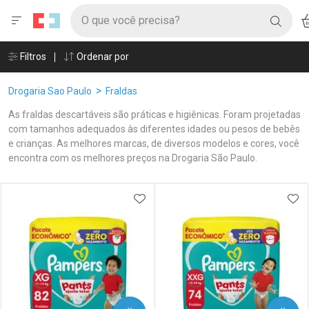
Drogaria São Paulo
Menu
Ac
Ir direto para a home
O que você precisa?
BUSC
Navegue pela página
Ir direto para o conteúdo
Faça a sua busca
Ir direto para a busca
Âncoras
Filtros
Ordenar por
Ir direto para a conta
Ir direto para a ajuda
Breadcrumb
Drogaria Sao Paulo
Fraldas
Ir direto para a notificações
Ir direto para o carrinho
As fraldas descartáveis são práticas e higiênicas. Foram projetadas
Ir direto para o menu
com tamanhos adequados às diferentes idades ou pesos de bebês
e crianças. As melhores marcas, de diversos modelos e cores, você
encontra com os melhores preços na Drogaria São Paulo.
Linkagens Internas em Destaque
Promoções em Destaque
Prateleira
ADICIONAR AOS FAVORITOS
ADI