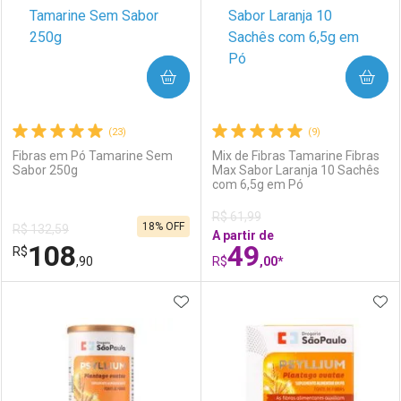
COMPRAR
COMPRAR
(23)
(9)
Fibras em Pó Tamarine Sem
Mix de Fibras Tamarine Fibras
Sabor 250g
Max Sabor Laranja 10 Sachês
com 6,5g em Pó
R$ 61,99
18% OFF
R$ 132,59
A partir de
108
49
R$
,90
R$
,00*
ADICIONAR AOS FAVORITOS
ADI
FECHAR
FECHAR
F
F
Laboratório
Por Menos
Laboratório
Por Menos