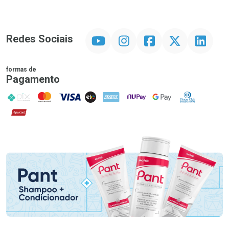
YouTube
Instagram
Facebook
Twitter
Linkedin
Redes Sociais
formas de
Pagamento
PIX
MasterCard
VISA
ELO
AMEX
NuPay
Google Pay
Diners Club
Hipercard
Promoção em Destaque