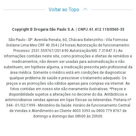
Voltar ao Topo
Copyright
Copyright © Drogaria São Paulo S.A. | CNPJ: 61.412.110/0565-33
São Paulo - SP: Avenida Renata, 60, Chácara Belenzinho - Vila Formosa
Gislaine Lima Meo CRF 40.354 | 24 horas| Autorização de funcionamento:
Processo: 2531.559767/2014-90 Autorização/MS: 7.31847.3 | As
informações contidas neste site, como promoções e ofertas de remédios e
medicamentos, não devem ser usadas para automedicação e não
substituem, em hipótese alguma, a medicação prescrita pelo profissional da
área médica. Somente o médico está em condições de diagnosticar
qualquer problema de saúde e prescrever o tratamento adequado. Os
preços e as promoções são válidos apenas para compras via internet. As
fotos contidas em nosso site são meramente ilustrativas. *Preços e
disponibilidade sujeitos a alterações no decorrer do dia. Antibióticos e
antimicrobianos vendas apenas em lojas físicas ou televendas. Portaria nº
344 - 01/02/1999 - Ministério da Saúde. Horário de funcionamento Central
de Vendas e Atendimento ao Cliente 4003 3393 ou 0800 779 8767 de
domingo a domingo das 08h00 às 20h00.
LGPD Aceite os Cookies