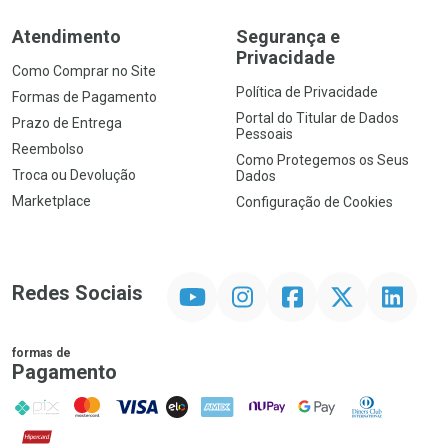
Atendimento
Segurança e
Privacidade
Como Comprar no Site
Política de Privacidade
Formas de Pagamento
Portal do Titular de Dados
Prazo de Entrega
Pessoais
Reembolso
Como Protegemos os Seus
Troca ou Devolução
Dados
Marketplace
Configuração de Cookies
YouTube
Instagram
Facebook
Twitter
Linkedin
Redes Sociais
formas de
Pagamento
PIX
MasterCard
VISA
ELO
AMEX
NuPay
Google Pay
Diners Club
Hipercard