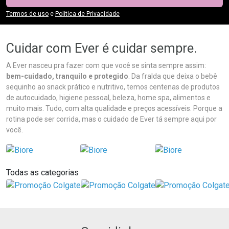
Termos de uso
e
Política de Privacidade
Cuidar com Ever é cuidar sempre.
A Ever nasceu pra fazer com que você se sinta sempre assim:
bem-cuidado, tranquilo e protegido
. Da fralda que deixa o bebê
sequinho ao snack prático e nutritivo, temos centenas de produtos
de autocuidado, higiene pessoal, beleza, home spa, alimentos e
muito mais. Tudo, com alta qualidade e preços acessíveis. Porque a
rotina pode ser corrida, mas o cuidado de Ever tá sempre aqui por
você.
Todas as categorias