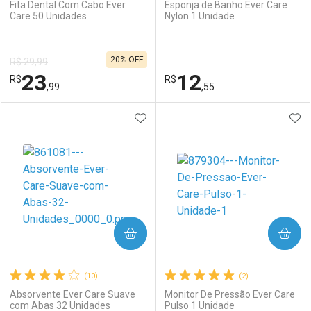
Fita Dental Com Cabo Ever
Esponja de Banho Ever Care
Care 50 Unidades
Nylon 1 Unidade
Ativar Desconto
Ativar Desconto
20% OFF
R$ 29,99
Comprar sem Desconto
Comprar sem Desconto
23
12
R$
Comprar sem Desconto
R$
Comprar sem Desconto
Por R$ 35,77/cada
Por R$ 34,82/cada
,99
,55
Por R$ 35,77/cada
Por R$ 34,82/cada
ADICIONAR AOS FAVORITOS
ADI
FECHAR
FECHAR
F
F
Laboratório
Por Menos
Laboratório
Por Menos
COMPRAR
COMPRAR
(10)
(2)
Absorvente Ever Care Suave
Monitor De Pressão Ever Care
com Abas 32 Unidades
Pulso 1 Unidade