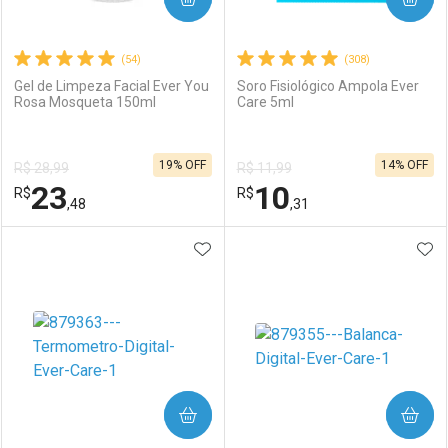
(54)
(308)
Gel de Limpeza Facial Ever You
Soro Fisiológico Ampola Ever
Rosa Mosqueta 150ml
Care 5ml
19% OFF
14% OFF
R$ 28,99
R$ 11,99
23
10
R$
R$
,48
,31
ADICIONAR AOS FAVORITOS
ADI
FECHAR
FECHAR
F
F
Laboratório
Por Menos
Laboratório
Por Menos
COMPRAR
COMPRAR