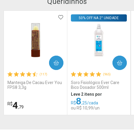
Queridinhos
ADICIONAR AOS FAVORITOS
50% OFF NA 2° UNIDADE
COMPRAR
COMPRAR
(117)
(965)
Manteiga De Cacau Ever You
Soro Fisiológico Ever Care
FPS8 3,3g
Bico Dosador 500ml
Leve 2 itens por
8
4
R$
,25/cada
R$
,79
ou R$ 10,99/un
FECHAR
FECHAR
FEC
FEC
Laboratório
Laboratório
Por Menos
Por Menos