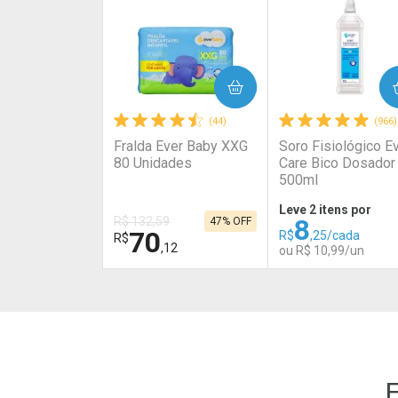
COMPRAR
COMPRAR
(44)
(966)
Fralda Ever Baby XXG
Soro Fisiológico E
80 Unidades
Care Bico Dosador
500ml
Leve 2 itens por
8
R$ 132,59
47% OFF
70
R$
,25/cada
R$
,12
ou R$ 10,99/un
FECHAR
FECHAR
Laboratório
Laboratório
Por Menos
Por Menos
E