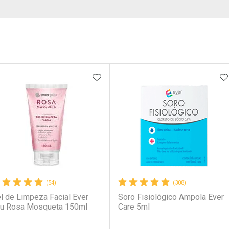
ateleira
ADICIONAR AOS FAVORITOS
A
(54)
(308)
l de Limpeza Facial Ever
Soro Fisiológico Ampola Ever
u Rosa Mosqueta 150ml
Care 5ml