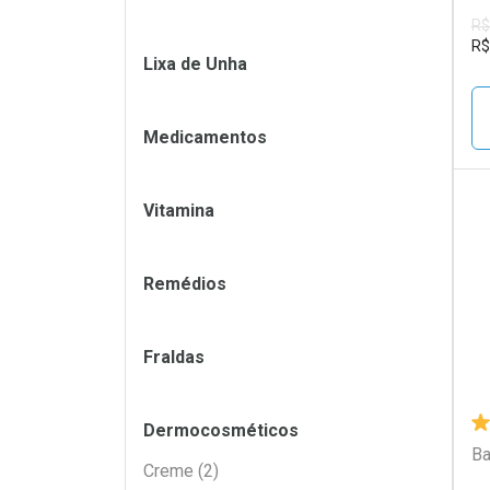
R$
R$
Lixa de Unha
Medicamentos
Vitamina
L
P
Remédios
Fraldas
Dermocosméticos
Ba
Creme (2)