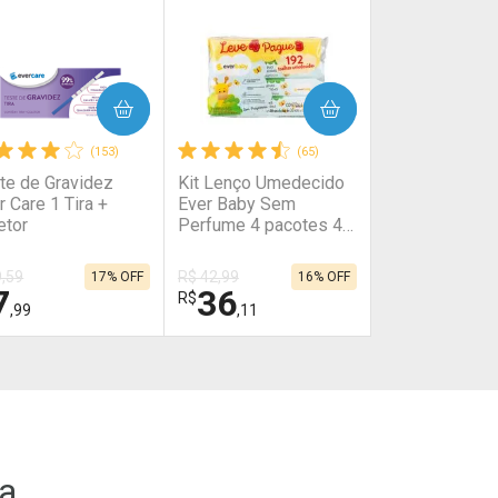
COMPRAR
COMPRAR
(153)
(65)
te de Gravidez
Kit Lenço Umedecido
r Care 1 Tira +
Ever Baby Sem
etor
Perfume 4 pacotes 48
Unidades
9,59
R$ 42,99
17% OFF
16% OFF
7
36
R$
,99
,11
HAR
HAR
FECHAR
FECHAR
FECHAR
FECHAR
boratório
Laboratório
or Menos
Por Menos
ca