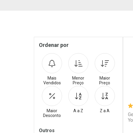
Pr
Sidebar
Ordenar por
Mais
Menor
Maior
Vendidos
Preço
Preço
Maior
A a Z
Z a A
Ge
Desconto
Yo
Filtros
Outros