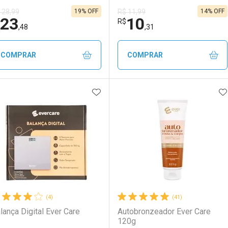
19% OFF
14% OFF
 28,99
R$ 11,99
23
10
R$
,48
,31
COMPRAR
COMPRAR
ADICIONAR AOS FAVORITOS
A
FECHAR
FECHAR
F
F
aboratório
or Menos
Laboratório
Por Menos
(4)
(41)
lança Digital Ever Care
Autobronzeador Ever Care
120g