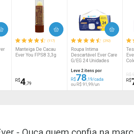
COMPRAR
COMPRAR
(117)
(292)
ver
Manteiga De Cacau
Roupa Intima
Tes
Ever You FPS8 3,3g
Descartável Ever Care
Eve
G/EG 24 Unidades
Col
Leve 2 itens por
78
R$ 
4
R$
,19/cada
R$
R$
,79
ou R$ 91,99/un
FECHAR
FECHAR
FECHAR
FECHAR
FEC
FEC
Laboratório
Laboratório
La
Por Menos
Por Menos
P
ver - Ouça quem confia na mar