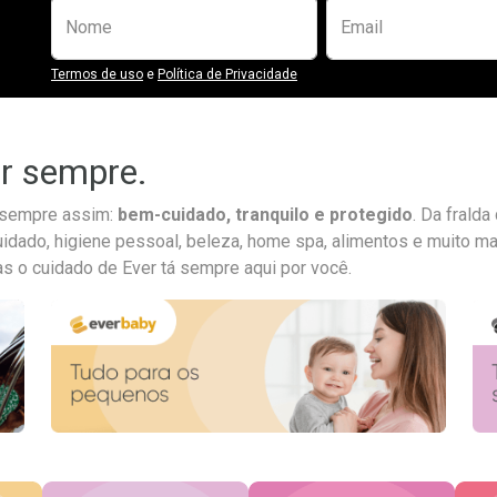
Preencha o formulário abaixo para se
Nome
Email
Termos de uso
e
Política de Privacidade
ar sempre.
a sempre assim:
bem-cuidado, tranquilo e protegido
. Da frald
uidado, higiene pessoal, beleza, home spa, alimentos e muito ma
as o cuidado de Ever tá sempre aqui por você.