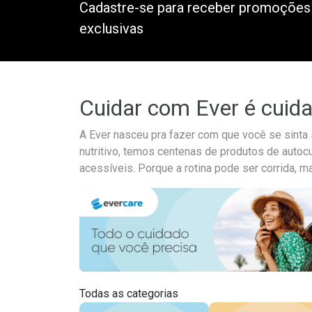
Cadastre-se para receber promoções
exclusivas
Cuidar com Ever é cuid
A Ever nasceu pra fazer com que você se sint
nutritivo, temos centenas de produtos de autoc
acessíveis. Porque a rotina pode ser corrida, m
Todas as categorias