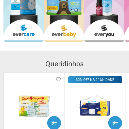
Queridinhos
ADICIONAR AOS FAVORITOS
30% OFF NA 2° UNIDADE
COMPRAR
COMPRAR