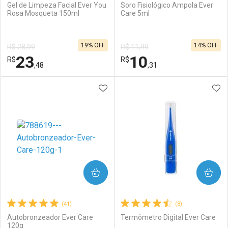
Gel de Limpeza Facial Ever You
Soro Fisiológico Ampola Ever
Rosa Mosqueta 150ml
Care 5ml
19% OFF
14% OFF
R$ 28,99
R$ 11,99
23
10
R$
R$
,48
,31
ADICIONAR AOS FAVORITOS
ADI
FECHAR
FECHAR
F
F
Laboratório
Por Menos
Laboratório
Por Menos
COMPRAR
COMPRAR
(41)
(8)
Autobronzeador Ever Care
Termômetro Digital Ever Care
120g