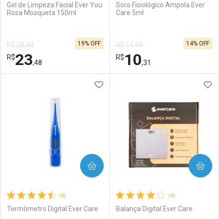
Gel de Limpeza Facial Ever You
Soro Fisiológico Ampola Ever
Rosa Mosqueta 150ml
Care 5ml
19% OFF
14% OFF
R$ 28,99
R$ 11,99
23
10
R$
R$
,48
,31
ADICIONAR AOS FAVORITOS
ADI
FECHAR
FECHAR
F
F
Laboratório
Por Menos
Laboratório
Por Menos
COMPRAR
COMPRAR
(8)
(4)
Termômetro Digital Ever Care
Balança Digital Ever Care