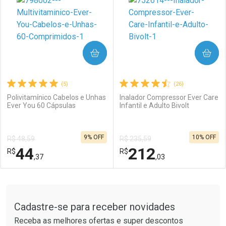
Laboratório
Por Menos
Laboratório
Por Menos
COMPRAR
COMPRAR
(5)
(26)
Polivitamínico Cabelos e Unhas
Inalador Compressor Ever Care
Ever You 60 Cápsulas
Infantil e Adulto Bivolt
Ativar Desconto
Ativar Desconto
9% OFF
10% OFF
R$ 48,59
R$ 235,59
Comprar sem Desconto
Comprar sem Desconto
44
212
R$
Comprar sem Desconto
R$
Comprar sem Desconto
Por R$ 54,99/cada
Por R$ 148,77/cada
,37
,03
Por R$ 54,99/cada
Por R$ 148,77/cada
FECHAR
FECHAR
F
F
Tudo sobre a Drogaria São Paulo
Cadastre-se para receber novidades
Laboratório
Por Menos
Laboratório
Por Menos
Receba as melhores ofertas e super descontos