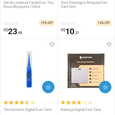
Gel de Limpeza Facial Ever You
Soro Fisiológico Ampola Ever
Rosa Mosqueta 150ml
Care 5ml
19% OFF
14% OFF
R$ 28,99
R$ 11,99
23
10
R$
R$
,48
,31
ADICIONAR AOS FAVORITOS
ADI
FECHAR
FECHAR
F
F
Laboratório
Por Menos
Laboratório
Por Menos
COMPRAR
COMPRAR
(8)
(4)
Termômetro Digital Ever Care
Balança Digital Ever Care