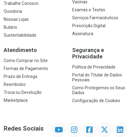
Vacinas
Trabalhe Conosco
Exames e Testes
Ouvidoria
Serviços Farmacêuticos
Nossas Lojas
Prescrição Digital
Bulário
Assinatura
Sustentabilidade
Atendimento
Segurança e
Privacidade
Como Comprar no Site
Política de Privacidade
Formas de Pagamento
Portal do Titular de Dados
Prazo de Entrega
Pessoais
Reembolso
Como Protegemos os Seus
Troca ou Devolução
Dados
Marketplace
Configuração de Cookies
YouTube
Instagram
Facebook
Twitter
Linkedin
Redes Sociais