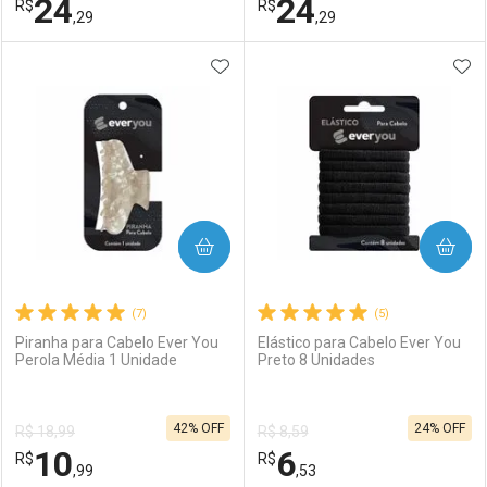
24
24
R$
Comprar sem Desconto
R$
Comprar sem Desconto
Por R$ 15,99/cada
Por R$ 71,99/cada
,29
,29
Por R$ 15,99/cada
Por R$ 71,99/cada
ADICIONAR AOS FAVORITOS
ADI
FECHAR
FECHAR
F
F
Laboratório
Por Menos
Laboratório
Por Menos
COMPRAR
COMPRAR
(7)
(5)
Piranha para Cabelo Ever You
Elástico para Cabelo Ever You
Perola Média 1 Unidade
Preto 8 Unidades
Ativar Desconto
Ativar Desconto
42% OFF
24% OFF
R$ 18,99
R$ 8,59
Comprar sem Desconto
Comprar sem Desconto
10
6
R$
Comprar sem Desconto
R$
Comprar sem Desconto
Por R$ 24,29/cada
Por R$ 24,29/cada
,99
,53
Por R$ 24,29/cada
Por R$ 24,29/cada