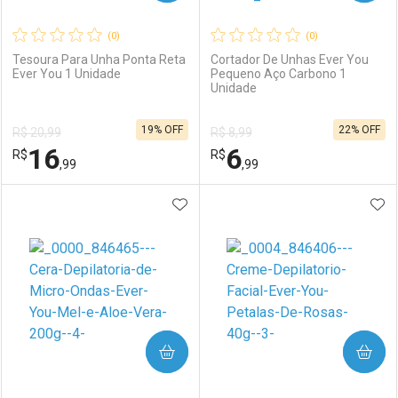
(0)
(0)
Tesoura Para Unha Ponta Reta
Cortador De Unhas Ever You
Ever You 1 Unidade
Pequeno Aço Carbono 1
Unidade
Ativar Desconto
Ativar Desconto
19% OFF
22% OFF
R$ 20,99
R$ 8,99
Comprar sem Desconto
Comprar sem Desconto
16
6
R$
Comprar sem Desconto
R$
Comprar sem Desconto
Por R$ 12,99/cada
Por R$ 19,99/cada
,99
,99
Por R$ 12,99/cada
Por R$ 19,99/cada
ADICIONAR AOS FAVORITOS
ADI
FECHAR
FECHAR
F
F
Laboratório
Por Menos
Laboratório
Por Menos
COMPRAR
COMPRAR