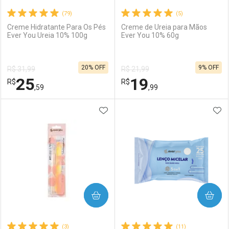
(79)
(5)
Creme Hidratante Para Os Pés
Creme de Ureia para Mãos
Ever You Ureia 10% 100g
Ever You 10% 60g
Ativar Desconto
Ativar Desconto
20% OFF
9% OFF
R$ 31,99
R$ 21,99
Comprar sem Desconto
Comprar sem Desconto
25
19
R$
Comprar sem Desconto
R$
Comprar sem Desconto
Por R$ 34,39/cada
Por R$ 28,34/cada
,59
,99
Por R$ 34,39/cada
Por R$ 28,34/cada
ADICIONAR AOS FAVORITOS
ADI
FECHAR
FECHAR
F
F
Laboratório
Por Menos
Laboratório
Por Menos
COMPRAR
COMPRAR
(3)
(11)