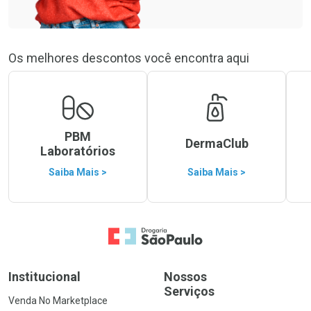
Os melhores descontos você encontra aqui
PBM
DermaClub
Laboratórios
Saiba Mais >
Saiba Mais >
Ir para a Home
Institucional
Nossos
Serviços
Venda No Marketplace