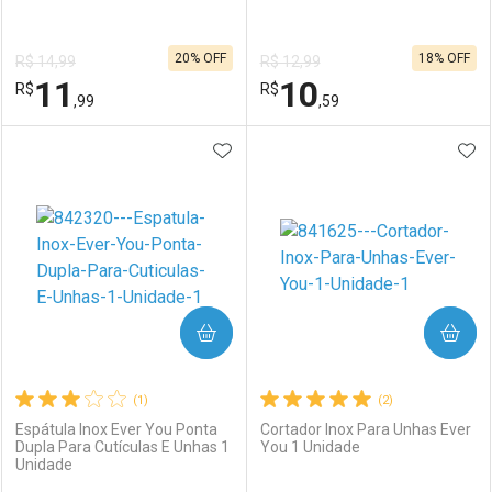
Ativar Desconto
Ativar Desconto
20% OFF
18% OFF
R$ 14,99
R$ 12,99
Comprar sem Desconto
Comprar sem Desconto
11
10
R$
Comprar sem Desconto
R$
Comprar sem Desconto
Por R$ 6,59/cada
Por R$ 10,59/cada
,99
,59
Por R$ 6,59/cada
Por R$ 10,59/cada
ADICIONAR AOS FAVORITOS
ADI
FECHAR
FECHAR
F
F
Laboratório
Por Menos
Laboratório
Por Menos
COMPRAR
COMPRAR
(1)
(2)
Espátula Inox Ever You Ponta
Cortador Inox Para Unhas Ever
Dupla Para Cutículas E Unhas 1
You 1 Unidade
Unidade
Ativar Desconto
Ativar Desconto