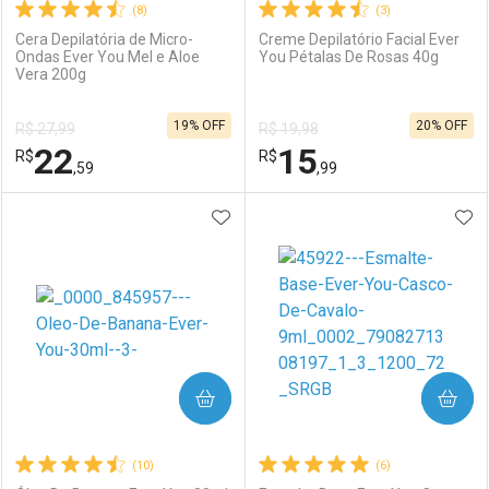
(8)
(3)
Cera Depilatória de Micro-
Creme Depilatório Facial Ever
Ondas Ever You Mel e Aloe
You Pétalas De Rosas 40g
Vera 200g
Ativar Desconto
Ativar Desconto
19% OFF
20% OFF
R$ 27,99
R$ 19,98
Comprar sem Desconto
Comprar sem Desconto
22
15
R$
Comprar sem Desconto
R$
Comprar sem Desconto
Por R$ 16,99/cada
Por R$ 6,99/cada
,59
,99
Por R$ 16,99/cada
Por R$ 6,99/cada
ADICIONAR AOS FAVORITOS
ADI
FECHAR
FECHAR
F
F
Laboratório
Por Menos
Laboratório
Por Menos
COMPRAR
COMPRAR
(10)
(6)