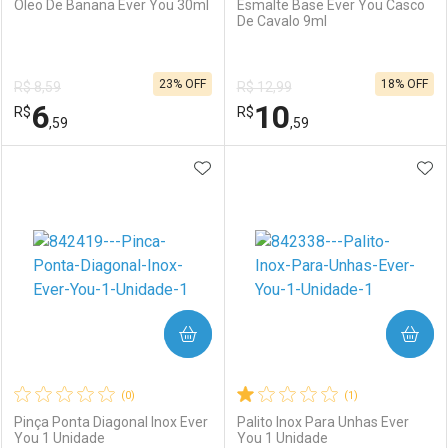
Óleo De Banana Ever You 30ml
Esmalte Base Ever You Casco
De Cavalo 9ml
Ativar Desconto
Ativar Desconto
23% OFF
18% OFF
R$ 8,59
R$ 12,99
Comprar sem Desconto
Comprar sem Desconto
6
10
R$
Comprar sem Desconto
R$
Comprar sem Desconto
Por R$ 22,59/cada
Por R$ 15,99/cada
,59
,59
Por R$ 22,59/cada
Por R$ 15,99/cada
ADICIONAR AOS FAVORITOS
ADI
FECHAR
FECHAR
F
F
Laboratório
Por Menos
Laboratório
Por Menos
COMPRAR
COMPRAR
(0)
(1)
Pinça Ponta Diagonal Inox Ever
Palito Inox Para Unhas Ever
You 1 Unidade
You 1 Unidade