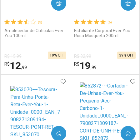
COMPRAR
COMPRAR
(3)
(6)
Amolecedor de Cutículas Ever
Esfoliante Corporal Ever You
You 100ml
Rosa Mosqueta 200ml
Ativar Desconto
Ativar Desconto
19% OFF
39% OFF
R$ 15,99
R$ 32,99
Comprar sem Desconto
Comprar sem Desconto
12
19
R$
Comprar sem Desconto
R$
Comprar sem Desconto
Por R$ 20,29/cada
Por R$ 15,99/cada
,99
,99
Por R$ 20,29/cada
Por R$ 15,99/cada
ADICIONAR AOS FAVORITOS
ADI
FECHAR
FECHAR
F
F
Laboratório
Por Menos
Laboratório
Por Menos
COMPRAR
COMPRAR