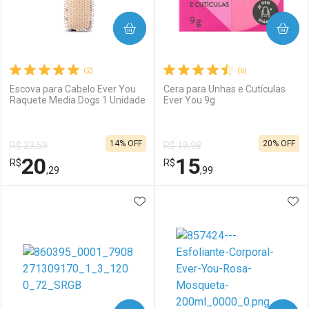
COMPRAR
COMPRAR
(2)
(6)
Escova para Cabelo Ever You
Cera para Unhas e Cutículas
Raquete Media Dogs 1 Unidade
Ever You 9g
Ativar Desconto
Ativar Desconto
14% OFF
20% OFF
R$ 23,59
R$ 19,98
Comprar sem Desconto
Comprar sem Desconto
20
15
R$
Comprar sem Desconto
R$
Comprar sem Desconto
Por R$ 10,99/cada
Por R$ 9,99/cada
,29
,99
Por R$ 10,99/cada
Por R$ 9,99/cada
ADICIONAR AOS FAVORITOS
ADI
FECHAR
FECHAR
F
F
Laboratório
Por Menos
Laboratório
Por Menos