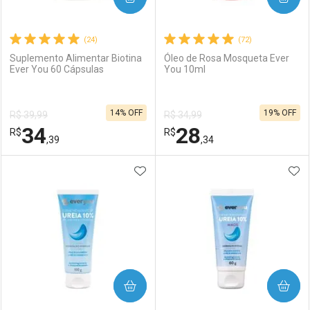
(24)
(72)
Suplemento Alimentar Biotina
Óleo de Rosa Mosqueta Ever
Ever You 60 Cápsulas
You 10ml
Ativar Desconto
Ativar Desconto
14% OFF
19% OFF
R$ 39,99
R$ 34,99
Comprar sem Desconto
Comprar sem Desconto
34
28
R$
Comprar sem Desconto
R$
Comprar sem Desconto
Por R$ 4,99/cada
Por R$ 22,99/cada
,39
,34
Por R$ 4,99/cada
Por R$ 22,99/cada
ADICIONAR AOS FAVORITOS
ADI
FECHAR
FECHAR
F
F
Laboratório
Por Menos
Laboratório
Por Menos
COMPRAR
COMPRAR