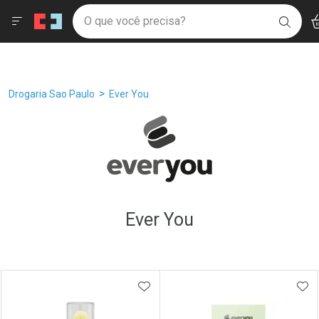
Drogaria São Paulo
Âncoras
Menu
Ac
Ir direto para a home
O que você precisa?
Filtros
Ordenar por
BUSC
Navegue pela página
Ir direto para o conteúdo
Faça a sua busca
Ir direto para a busca
Ir direto para a conta
Ir direto para a ajuda
Breadcrumb
Drogaria Sao Paulo
Ever You
Ir direto para a notificações
Ir direto para o carrinho
Ir direto para o menu
Ever You
Prateleira
ADICIONAR AOS FAVORITOS
ADI