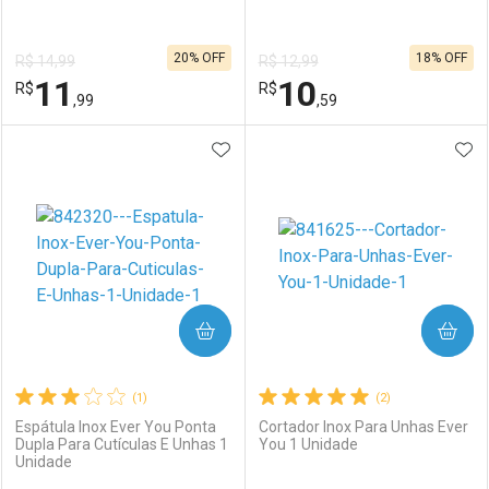
Ativar Desconto
Ativar Desconto
20% OFF
18% OFF
R$ 14,99
R$ 12,99
Comprar sem Desconto
Comprar sem Desconto
11
10
R$
Comprar sem Desconto
R$
Comprar sem Desconto
Por R$ 6,59/cada
Por R$ 10,59/cada
,99
,59
Por R$ 6,59/cada
Por R$ 10,59/cada
ADICIONAR AOS FAVORITOS
ADI
FECHAR
FECHAR
F
F
Laboratório
Por Menos
Laboratório
Por Menos
COMPRAR
COMPRAR
(1)
(2)
Espátula Inox Ever You Ponta
Cortador Inox Para Unhas Ever
Dupla Para Cutículas E Unhas 1
You 1 Unidade
Unidade
Ativar Desconto
Ativar Desconto