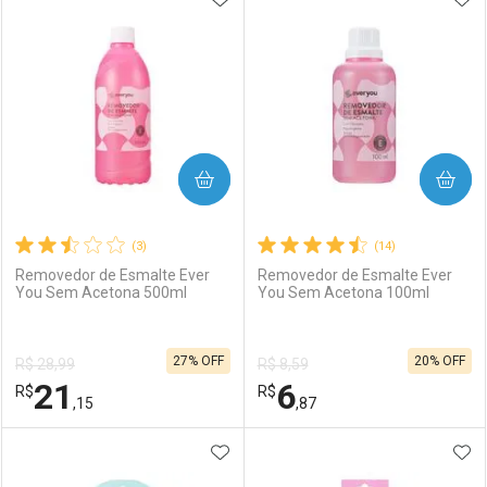
FECHAR
FECHAR
F
F
Laboratório
Por Menos
Laboratório
Por Menos
COMPRAR
COMPRAR
(3)
(14)
Removedor de Esmalte Ever
Removedor de Esmalte Ever
You Sem Acetona 500ml
You Sem Acetona 100ml
Ativar Desconto
Ativar Desconto
27% OFF
20% OFF
R$ 28,99
R$ 8,59
Comprar sem Desconto
Comprar sem Desconto
21
6
R$
Comprar sem Desconto
R$
Comprar sem Desconto
Por R$ 11,33/cada
Por R$ 54,99/cada
,15
,87
Por R$ 11,33/cada
Por R$ 54,99/cada
ADICIONAR AOS FAVORITOS
ADI
FECHAR
FECHAR
F
F