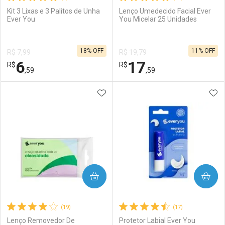
Kit 3 Lixas e 3 Palitos de Unha
Lenço Umedecido Facial Ever
Ever You
You Micelar 25 Unidades
Ativar Desconto
Ativar Desconto
18% OFF
11% OFF
R$ 7,99
R$ 19,79
Comprar sem Desconto
Comprar sem Desconto
6
17
R$
Comprar sem Desconto
R$
Comprar sem Desconto
Por R$ 25,59/cada
Por R$ 19,99/cada
,59
,59
Por R$ 25,59/cada
Por R$ 19,99/cada
ADICIONAR AOS FAVORITOS
ADI
FECHAR
FECHAR
F
F
Laboratório
Por Menos
Laboratório
Por Menos
COMPRAR
COMPRAR
(19)
(17)
Lenço Removedor De
Protetor Labial Ever You