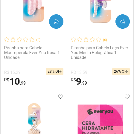
COMPRAR
COMPRAR
(0)
(0)
Piranha para Cabelo
Piranha para Cabelo Laço Ever
Madrepérola Ever You Rosa 1
You Media Holográfica 1
Unidade
Unidade
Ativar Desconto
Ativar Desconto
28% OFF
26% OFF
R$ 15,29
R$ 13,59
Comprar sem Desconto
Comprar sem Desconto
10
9
R$
Comprar sem Desconto
R$
Comprar sem Desconto
Por R$ 15,99/cada
Por R$ 7,99/cada
,99
,99
Por R$ 15,99/cada
Por R$ 7,99/cada
ADICIONAR AOS FAVORITOS
ADI
FECHAR
FECHAR
F
F
Laboratório
Por Menos
Laboratório
Por Menos