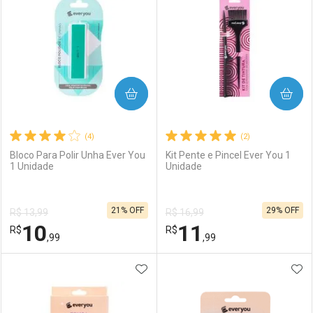
Laboratório
Por Menos
Laboratório
Por Menos
COMPRAR
COMPRAR
(4)
(2)
Bloco Para Polir Unha Ever You
Kit Pente e Pincel Ever You 1
1 Unidade
Unidade
Ativar Desconto
Ativar Desconto
21% OFF
29% OFF
R$ 13,99
R$ 16,99
Comprar sem Desconto
Comprar sem Desconto
10
11
R$
Comprar sem Desconto
R$
Comprar sem Desconto
Por R$ 21,15/cada
Por R$ 6,87/cada
,99
,99
Por R$ 21,15/cada
Por R$ 6,87/cada
ADICIONAR AOS FAVORITOS
ADI
FECHAR
FECHAR
F
F
Laboratório
Por Menos
Laboratório
Por Menos