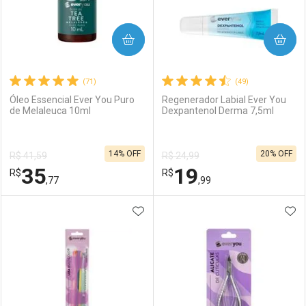
COMPRAR
COMPRAR
(71)
(49)
Óleo Essencial Ever You Puro
Regenerador Labial Ever You
de Melaleuca 10ml
Dexpantenol Derma 7,5ml
Ativar Desconto
Ativar Desconto
14% OFF
20% OFF
R$ 41,59
R$ 24,99
Comprar sem Desconto
Comprar sem Desconto
35
19
R$
Comprar sem Desconto
R$
Comprar sem Desconto
Por R$ 26,99/cada
Por R$ 6,39/cada
,77
,99
Por R$ 26,99/cada
Por R$ 6,39/cada
ADICIONAR AOS FAVORITOS
ADI
FECHAR
FECHAR
F
F
Laboratório
Por Menos
Laboratório
Por Menos