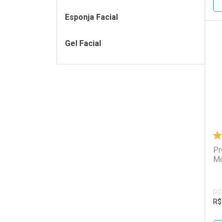
Esponja Facial
Gel Facial
L
P
Pr
Mo
R$
R$