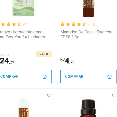
(71)
(117)
rativo Hidrocoloide para
Manteiga De Cacau Ever You
ne Ever You 24 Unidades
FPS8 3,3g
12% OFF
 27,59
24
4
R$
,29
,79
COMPRAR
COMPRAR
ADICIONAR AOS FAVORITOS
A
FECHAR
FECHAR
F
F
aboratório
or Menos
Laboratório
Por Menos