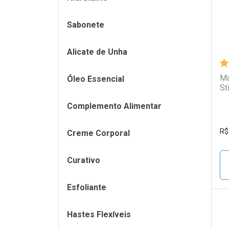
Sabonete
Alicate de Unha
Ma
Óleo Essencial
St
Complemento Alimentar
R$
Creme Corporal
Curativo
Esfoliante
Hastes Flexíveis
L
P