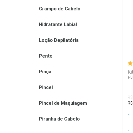
Grampo de Cabelo
L
P
Hidratante Labial
Loção Depilatória
Pente
Pinça
Ki
Ev
Pincel
R$
Pincel de Maquiagem
R$
Piranha de Cabelo