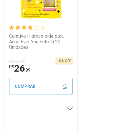
(7)
Curativo Hidrocoloide para
Acne Ever You Estrela 20
Unidades
10% OFF
R$ 29,99
26
R$
,99
COMPRAR
DICIONAR AOS FAVORITOS
ADICIONAR AOS FAVORIT
ECHAR
ECHAR
FECHAR
FECHAR
Laboratório
Por Menos