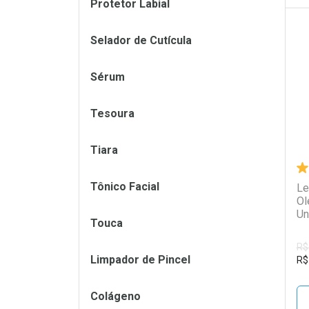
Protetor Labial
Selador de Cutícula
L
P
Sérum
Tesoura
Tiara
Tônico Facial
Le
Ol
Un
Touca
R$
Limpador de Pincel
R$
Colágeno