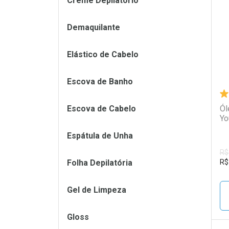
Creme Depilatório
L
P
Demaquilante
Elástico de Cabelo
Escova de Banho
Escova de Cabelo
Ól
Yo
Espátula de Unha
R$
Folha Depilatória
R$
Gel de Limpeza
Gloss