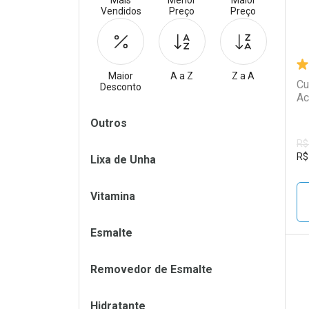
Mais
Menor
Maior
Vendidos
Preço
Preço
Maior
A a Z
Z a A
Cu
Desconto
Ac
Filtros
Outros
R$
R$
Lixa de Unha
Vitamina
Esmalte
Removedor de Esmalte
L
P
Hidratante