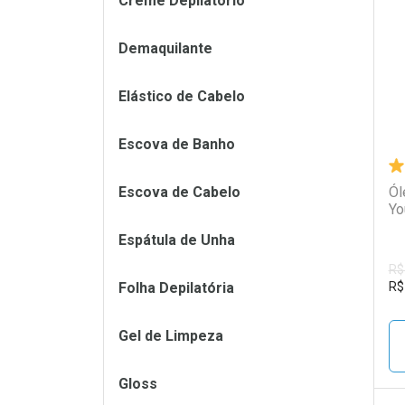
Creme Depilatório
L
P
Demaquilante
Elástico de Cabelo
Escova de Banho
Escova de Cabelo
Ól
Yo
Espátula de Unha
R$
Folha Depilatória
R$
Gel de Limpeza
Gloss