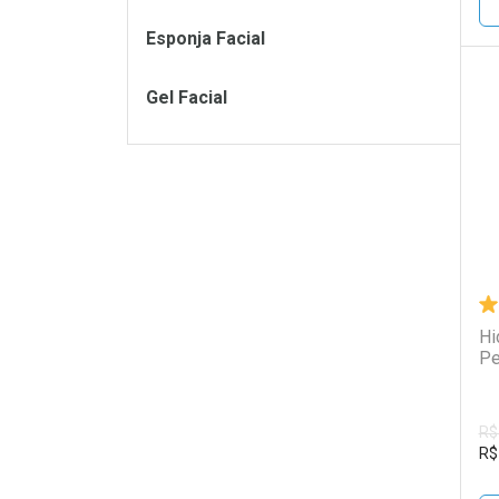
Esponja Facial
Gel Facial
L
P
Hi
Pe
R$
R$