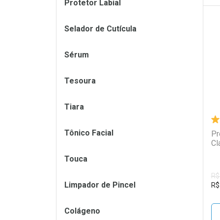
Protetor Labial
Selador de Cutícula
L
P
Sérum
Tesoura
Tiara
Tônico Facial
Pr
Cl
Touca
R$
Limpador de Pincel
R$
Colágeno