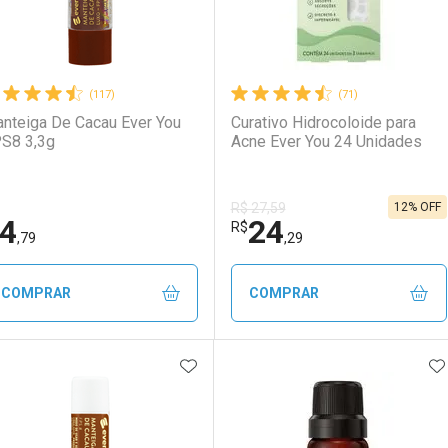
(117)
(71)
nteiga De Cacau Ever You
Curativo Hidrocoloide para
S8 3,3g
Acne Ever You 24 Unidades
12% OFF
R$ 27,59
4
24
R$
,79
,29
COMPRAR
COMPRAR
ADICIONAR AOS FAVORITOS
A
FECHAR
FECHAR
F
F
aboratório
or Menos
Laboratório
Por Menos