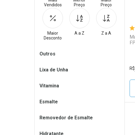
Mais
Menor
Maior
Vendidos
Preço
Preço
Maior
A a Z
Z a A
Ma
Desconto
FP
Filtros
Outros
R$
Lixa de Unha
Vitamina
Esmalte
Removedor de Esmalte
L
P
Hidratante