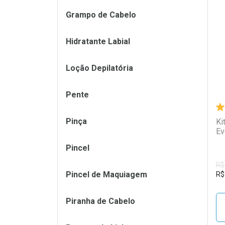
Grampo de Cabelo
L
P
Hidratante Labial
Loção Depilatória
Pente
Pinça
Ki
Ev
Pincel
R$
Pincel de Maquiagem
R$
Piranha de Cabelo