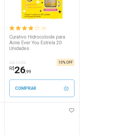
(7)
Curativo Hidrocoloide para
Acne Ever You Estrela 20
Unidades
10% OFF
R$ 29,99
26
R$
,99
COMPRAR
DICIONAR AOS FAVORITOS
ADICIONAR AOS FAVORIT
ECHAR
ECHAR
FECHAR
FECHAR
Laboratório
Por Menos