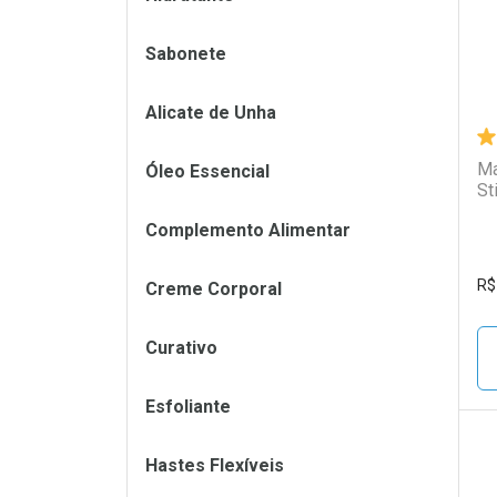
Sabonete
Alicate de Unha
Ma
Óleo Essencial
St
Complemento Alimentar
R$
Creme Corporal
Curativo
Esfoliante
Hastes Flexíveis
L
P