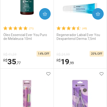
COMPRAR
COMPRAR
(71)
(49)
Óleo Essencial Ever You Puro
Regenerador Labial Ever You
de Melaleuca 10ml
Dexpantenol Derma 7,5ml
Ativar Desconto
Ativar Desconto
14% OFF
20% OFF
R$ 41,59
R$ 24,99
Comprar sem Desconto
Comprar sem Desconto
35
19
R$
Comprar sem Desconto
R$
Comprar sem Desconto
Por R$ 26,99/cada
Por R$ 6,39/cada
,77
,99
Por R$ 26,99/cada
Por R$ 6,39/cada
ADICIONAR AOS FAVORITOS
ADI
FECHAR
FECHAR
F
F
Laboratório
Por Menos
Laboratório
Por Menos