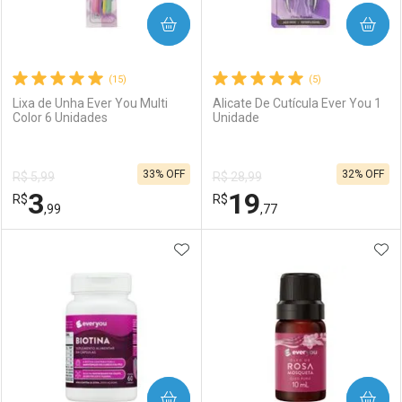
COMPRAR
COMPRAR
(15)
(5)
Lixa de Unha Ever You Multi
Alicate De Cutícula Ever You 1
Color 6 Unidades
Unidade
Ativar Desconto
Ativar Desconto
33% OFF
32% OFF
R$ 5,99
R$ 28,99
Comprar sem Desconto
Comprar sem Desconto
3
19
R$
Comprar sem Desconto
R$
Comprar sem Desconto
Por R$ 35,77/cada
Por R$ 19,99/cada
,99
,77
Por R$ 35,77/cada
Por R$ 19,99/cada
ADICIONAR AOS FAVORITOS
ADI
FECHAR
FECHAR
F
F
Laboratório
Por Menos
Laboratório
Por Menos
COMPRAR
COMPRAR