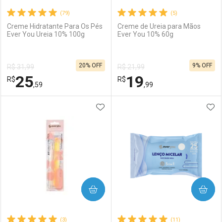
(79)
(5)
Creme Hidratante Para Os Pés
Creme de Ureia para Mãos
Ever You Ureia 10% 100g
Ever You 10% 60g
Ativar Desconto
Ativar Desconto
20% OFF
9% OFF
R$ 31,99
R$ 21,99
Comprar sem Desconto
Comprar sem Desconto
25
19
R$
Comprar sem Desconto
R$
Comprar sem Desconto
Por R$ 34,39/cada
Por R$ 28,34/cada
,59
,99
Por R$ 34,39/cada
Por R$ 28,34/cada
ADICIONAR AOS FAVORITOS
ADI
FECHAR
FECHAR
F
F
Laboratório
Por Menos
Laboratório
Por Menos
COMPRAR
COMPRAR
(3)
(11)