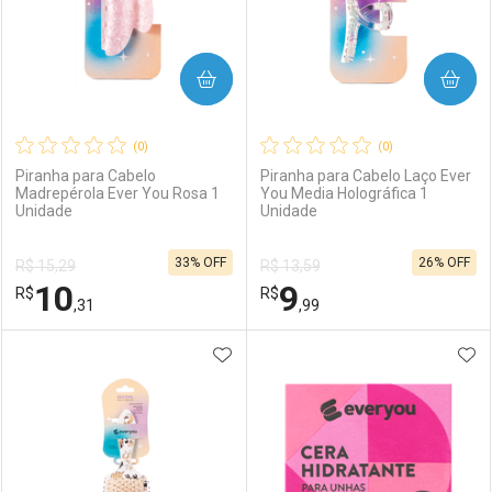
COMPRAR
COMPRAR
(0)
(0)
Piranha para Cabelo
Piranha para Cabelo Laço Ever
Madrepérola Ever You Rosa 1
You Media Holográfica 1
Unidade
Unidade
Ativar Desconto
Ativar Desconto
33% OFF
26% OFF
R$ 15,29
R$ 13,59
Comprar sem Desconto
Comprar sem Desconto
10
9
R$
Comprar sem Desconto
R$
Comprar sem Desconto
Por R$ 15,99/cada
Por R$ 7,99/cada
,31
,99
Por R$ 15,99/cada
Por R$ 7,99/cada
ADICIONAR AOS FAVORITOS
ADI
FECHAR
FECHAR
F
F
Laboratório
Por Menos
Laboratório
Por Menos