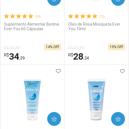
(24)
(72)
Suplemento Alimentar Biotina
Óleo de Rosa Mosqueta Ever
Ever You 60 Cápsulas
You 10ml
Ativar Desconto
Ativar Desconto
14% OFF
19% OFF
R$ 39,99
R$ 34,99
Comprar sem Desconto
Comprar sem Desconto
34
28
R$
Comprar sem Desconto
R$
Comprar sem Desconto
Por R$ 3,99/cada
Por R$ 19,77/cada
,39
,34
Por R$ 3,99/cada
Por R$ 19,77/cada
ADICIONAR AOS FAVORITOS
ADI
FECHAR
FECHAR
F
F
Laboratório
Por Menos
Laboratório
Por Menos
COMPRAR
COMPRAR