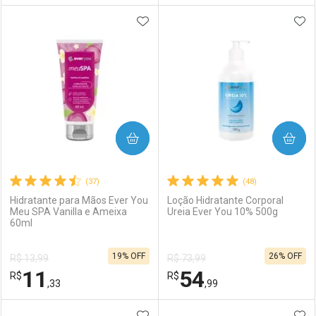
ADICIONAR AOS FAVORITOS
ADI
FECHAR
FECHAR
F
F
Laboratório
Por Menos
Laboratório
Por Menos
COMPRAR
COMPRAR
(37)
(48)
Hidratante para Mãos Ever You
Loção Hidratante Corporal
Meu SPA Vanilla e Ameixa
Ureia Ever You 10% 500g
60ml
Ativar Desconto
Ativar Desconto
19% OFF
26% OFF
R$ 13,99
R$ 73,99
Comprar sem Desconto
Comprar sem Desconto
11
54
R$
Comprar sem Desconto
R$
Comprar sem Desconto
Por R$ 10,31/cada
Por R$ 6,53/cada
,33
,99
Por R$ 10,31/cada
Por R$ 6,53/cada
ADICIONAR AOS FAVORITOS
ADI