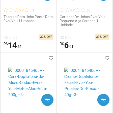
(0)
(0)
Tesoura Para Unha Ponta Reta
Cortador De Unhas Ever You
Ever You 1 Unidade
Pequeno Aço Carbono 1
Unidade
Ativar Desconto
Ativar Desconto
30% OFF
33% OFF
R$ 20,99
R$ 8,99
Comprar sem Desconto
Comprar sem Desconto
14
6
R$
Comprar sem Desconto
R$
Comprar sem Desconto
Por R$ 10,39/cada
Por R$ 16,19/cada
,61
,01
Por R$ 10,39/cada
Por R$ 16,19/cada
ADICIONAR AOS FAVORITOS
ADI
FECHAR
FECHAR
F
F
Laboratório
Por Menos
Laboratório
Por Menos
COMPRAR
COMPRAR