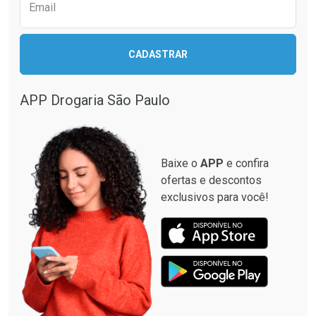
Comprar sem Desconto
Comprar sem Desconto
Email
Comprar sem Desconto
Comprar sem Desconto
Por R$ 9,11/cada
Por R$ 9,11/cada
Por R$ 9,11/cada
Por R$ 9,11/cada
CADASTRAR
APP Drogaria São Paulo
Baixe o
APP
e confira
ofertas e descontos
exclusivos para você!