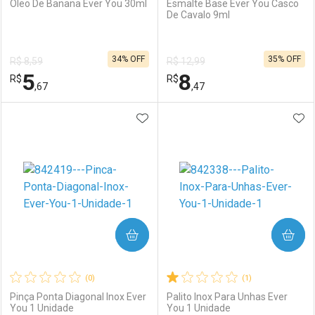
Óleo De Banana Ever You 30ml
Esmalte Base Ever You Casco
De Cavalo 9ml
Ativar Desconto
Ativar Desconto
34% OFF
35% OFF
R$ 8,59
R$ 12,99
Comprar sem Desconto
Comprar sem Desconto
5
8
R$
Comprar sem Desconto
R$
Comprar sem Desconto
Por R$ 19,43/cada
Por R$ 12,79/cada
,67
,47
Por R$ 19,43/cada
Por R$ 12,79/cada
ADICIONAR AOS FAVORITOS
ADI
FECHAR
FECHAR
F
F
Laboratório
Por Menos
Laboratório
Por Menos
COMPRAR
COMPRAR
(0)
(1)
Pinça Ponta Diagonal Inox Ever
Palito Inox Para Unhas Ever
You 1 Unidade
You 1 Unidade