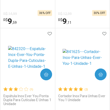
Ativar Desconto
Ativar Desconto
36% OFF
30% OFF
R$ 14,99
R$ 12,99
Comprar sem Desconto
Comprar sem Desconto
9
9
R$
Comprar sem Desconto
R$
Comprar sem Desconto
Por R$ 5,67/cada
Por R$ 8,47/cada
,59
,11
Por R$ 5,67/cada
Por R$ 8,47/cada
ADICIONAR AOS FAVORITOS
ADI
FECHAR
FECHAR
F
F
Laboratório
Por Menos
Laboratório
Por Menos
COMPRAR
COMPRAR
(1)
(2)
Espátula Inox Ever You Ponta
Cortador Inox Para Unhas Ever
Dupla Para Cutículas E Unhas 1
You 1 Unidade
Unidade
Ativar Desconto
Ativar Desconto