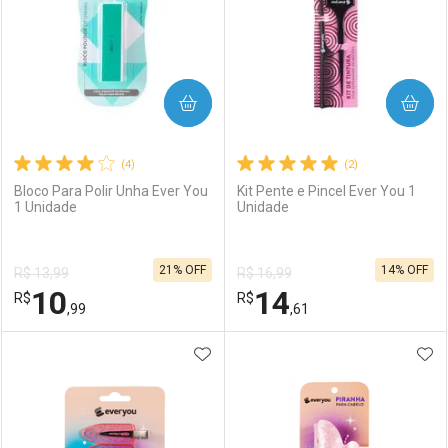
COMPRAR
COMPRAR
(4)
(2)
Bloco Para Polir Unha Ever You
Kit Pente e Pincel Ever You 1
1 Unidade
Unidade
Ativar Desconto
Ativar Desconto
21% OFF
14% OFF
R$ 13,99
R$ 16,99
Comprar sem Desconto
Comprar sem Desconto
10
14
R$
Comprar sem Desconto
R$
Comprar sem Desconto
Por R$ 21,15/cada
Por R$ 6,87/cada
,99
,61
Por R$ 21,15/cada
Por R$ 6,87/cada
ADICIONAR AOS FAVORITOS
ADI
FECHAR
FECHAR
F
F
Laboratório
Por Menos
Laboratório
Por Menos