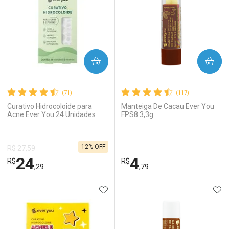
COMPRAR
COMPRAR
(71)
(117)
Curativo Hidrocoloide para
Manteiga De Cacau Ever You
Acne Ever You 24 Unidades
FPS8 3,3g
12% OFF
R$ 27,59
24
4
R$
R$
,29
,79
ADICIONAR AOS FAVORITOS
ADI
FECHAR
FECHAR
F
F
Laboratório
Por Menos
Laboratório
Por Menos