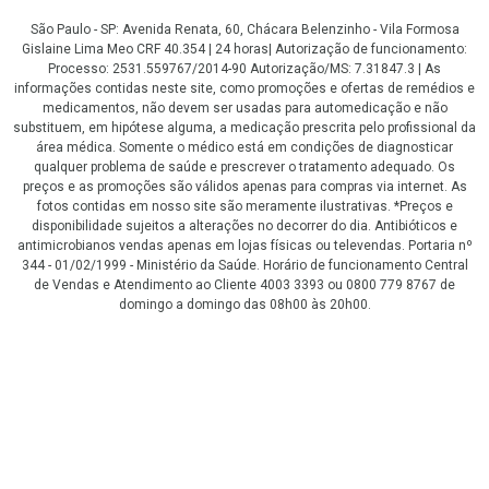
São Paulo - SP: Avenida Renata, 60, Chácara Belenzinho - Vila Formosa
Gislaine Lima Meo CRF 40.354 | 24 horas| Autorização de funcionamento:
Processo: 2531.559767/2014-90 Autorização/MS: 7.31847.3 | As
informações contidas neste site, como promoções e ofertas de remédios e
medicamentos, não devem ser usadas para automedicação e não
substituem, em hipótese alguma, a medicação prescrita pelo profissional da
área médica. Somente o médico está em condições de diagnosticar
qualquer problema de saúde e prescrever o tratamento adequado. Os
preços e as promoções são válidos apenas para compras via internet. As
fotos contidas em nosso site são meramente ilustrativas. *Preços e
disponibilidade sujeitos a alterações no decorrer do dia. Antibióticos e
antimicrobianos vendas apenas em lojas físicas ou televendas. Portaria nº
344 - 01/02/1999 - Ministério da Saúde. Horário de funcionamento Central
de Vendas e Atendimento ao Cliente 4003 3393 ou 0800 779 8767 de
domingo a domingo das 08h00 às 20h00.
LGPD Aceite os Cookies