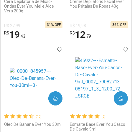
Cera Depilatória de Micro-
Creme Depilatório Facial Ever
Ondas Ever You Mel e Aloe
You Pétalas De Rosas 40g
Vera 200g
Ativar Desconto
Ativar Desconto
31% OFF
36% OFF
R$ 27,99
R$ 19,98
Comprar sem Desconto
Comprar sem Desconto
19
12
R$
Comprar sem Desconto
R$
Comprar sem Desconto
Por R$ 14,61/cada
Por R$ 6,01/cada
,43
,79
Por R$ 14,61/cada
Por R$ 6,01/cada
ADICIONAR AOS FAVORITOS
ADI
FECHAR
FECHAR
F
F
Laboratório
Por Menos
Laboratório
Por Menos
COMPRAR
COMPRAR
(10)
(6)
Óleo De Banana Ever You 30ml
Esmalte Base Ever You Casco
De Cavalo 9ml