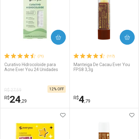
COMPRAR
COMPRAR
(71)
(117)
Curativo Hidrocoloide para
Manteiga De Cacau Ever You
Acne Ever You 24 Unidades
FPS8 3,3g
12% OFF
R$ 27,59
24
4
R$
R$
,29
,79
ADICIONAR AOS FAVORITOS
ADI
FECHAR
FECHAR
F
F
Laboratório
Por Menos
Laboratório
Por Menos