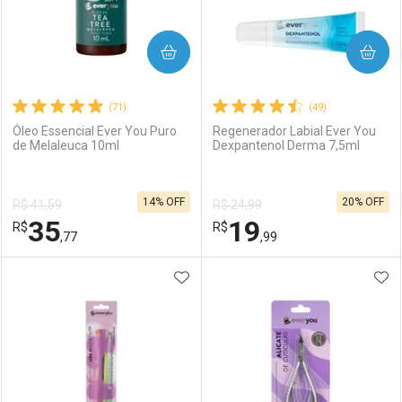
COMPRAR
COMPRAR
(71)
(49)
Óleo Essencial Ever You Puro
Regenerador Labial Ever You
de Melaleuca 10ml
Dexpantenol Derma 7,5ml
Ativar Desconto
Ativar Desconto
14% OFF
20% OFF
R$ 41,59
R$ 24,99
Comprar sem Desconto
Comprar sem Desconto
35
19
R$
Comprar sem Desconto
R$
Comprar sem Desconto
Por R$ 26,99/cada
Por R$ 6,39/cada
,77
,99
Por R$ 26,99/cada
Por R$ 6,39/cada
ADICIONAR AOS FAVORITOS
ADI
FECHAR
FECHAR
F
F
Laboratório
Por Menos
Laboratório
Por Menos