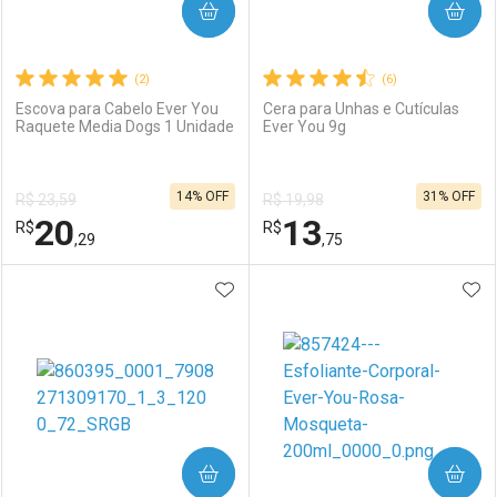
COMPRAR
COMPRAR
(2)
(6)
Escova para Cabelo Ever You
Cera para Unhas e Cutículas
Raquete Media Dogs 1 Unidade
Ever You 9g
Ativar Desconto
Ativar Desconto
14% OFF
31% OFF
R$ 23,59
R$ 19,98
Comprar sem Desconto
Comprar sem Desconto
20
13
R$
Comprar sem Desconto
R$
Comprar sem Desconto
Por R$ 9,99/cada
Por R$ 22,01/cada
,29
,75
Por R$ 9,99/cada
Por R$ 22,01/cada
ADICIONAR AOS FAVORITOS
ADI
FECHAR
FECHAR
F
F
Laboratório
Por Menos
Laboratório
Por Menos
COMPRAR
COMPRAR