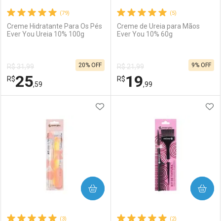
(79)
(5)
Creme Hidratante Para Os Pés
Creme de Ureia para Mãos
Ever You Ureia 10% 100g
Ever You 10% 60g
Ativar Desconto
Ativar Desconto
20% OFF
9% OFF
R$ 31,99
R$ 21,99
Comprar sem Desconto
Comprar sem Desconto
25
19
R$
Comprar sem Desconto
R$
Comprar sem Desconto
Por R$ 34,39/cada
Por R$ 28,34/cada
,59
,99
Por R$ 34,39/cada
Por R$ 28,34/cada
ADICIONAR AOS FAVORITOS
ADI
FECHAR
FECHAR
F
F
Laboratório
Por Menos
Laboratório
Por Menos
COMPRAR
COMPRAR
(3)
(2)