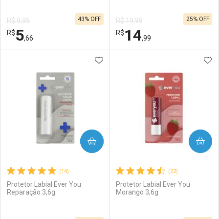
Ativar Desconto
Ativar Desconto
43% OFF
25% OFF
R$ 9,99
R$ 19,99
Comprar sem Desconto
Comprar sem Desconto
5
14
R$
Comprar sem Desconto
R$
Comprar sem Desconto
Por R$ 15,99/cada
Por R$ 17,59/cada
,66
,99
Por R$ 15,99/cada
Por R$ 17,59/cada
ADICIONAR AOS FAVORITOS
ADI
FECHAR
FECHAR
F
F
Laboratório
Por Menos
Laboratório
Por Menos
COMPRAR
COMPRAR
(14)
(22)
Protetor Labial Ever You
Protetor Labial Ever You
Reparação 3,6g
Morango 3,6g
Ativar Desconto
Ativar Desconto