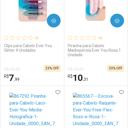
COMPRAR
COMPRAR
(0)
(0)
Clips para Cabelo Ever You
Piranha para Cabelo
Glitter 4 Unidades
Madrepérola Ever You Rosa 1
Unidade
Ativar Desconto
Ativar Desconto
23% OFF
33% OFF
R$ 10,43
R$ 15,29
Comprar sem Desconto
Comprar sem Desconto
7
10
R$
Comprar sem Desconto
R$
Comprar sem Desconto
Por R$ 6,87/cada
Por R$ 9,45/cada
,99
,31
Por R$ 6,87/cada
Por R$ 9,45/cada
ADICIONAR AOS FAVORITOS
ADI
FECHAR
FECHAR
F
F
Laboratório
Por Menos
Laboratório
Por Menos