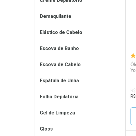
Creme Depilatório
L
P
Demaquilante
Elástico de Cabelo
Escova de Banho
Escova de Cabelo
Ól
Yo
Espátula de Unha
R$
Folha Depilatória
R$
Gel de Limpeza
Gloss