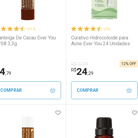
(117)
(71)
nteiga De Cacau Ever You
Curativo Hidrocoloide para
S8 3,3g
Acne Ever You 24 Unidades
12% OFF
R$ 27,59
4
24
R$
,79
,29
COMPRAR
COMPRAR
ADICIONAR AOS FAVORITOS
A
FECHAR
FECHAR
F
F
aboratório
or Menos
Laboratório
Por Menos