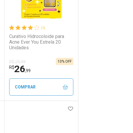
(7)
Curativo Hidrocoloide para
Acne Ever You Estrela 20
Unidades
10% OFF
R$ 29,99
26
R$
,99
COMPRAR
DICIONAR AOS FAVORITOS
ADICIONAR AOS FAVORIT
ECHAR
ECHAR
FECHAR
FECHAR
Laboratório
Por Menos