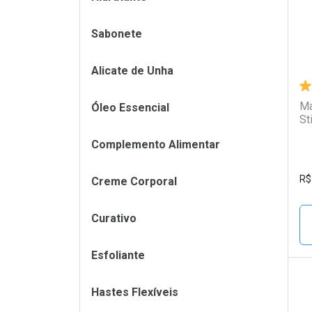
Sabonete
Alicate de Unha
Ma
Óleo Essencial
St
Complemento Alimentar
R$
Creme Corporal
Curativo
Esfoliante
Hastes Flexíveis
L
P