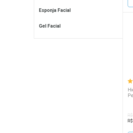
Esponja Facial
Gel Facial
L
P
Hi
Pe
R$
R$