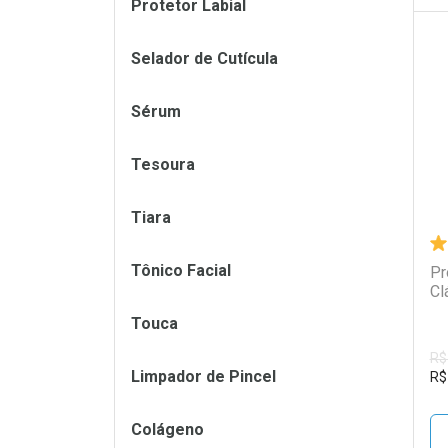
Protetor Labial
Selador de Cutícula
L
P
Sérum
Tesoura
Tiara
Tônico Facial
Pr
Cl
Touca
R$
Limpador de Pincel
R$
Colágeno