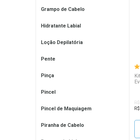
Grampo de Cabelo
L
P
Hidratante Labial
Loção Depilatória
Pente
Pinça
Ki
Ev
Pincel
R$
Pincel de Maquiagem
R$
Piranha de Cabelo