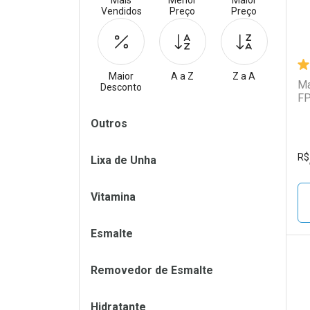
Mais
Menor
Maior
Vendidos
Preço
Preço
Maior
A a Z
Z a A
Ma
Desconto
FP
Filtros
Outros
R$
Lixa de Unha
Vitamina
Esmalte
Removedor de Esmalte
L
P
Hidratante