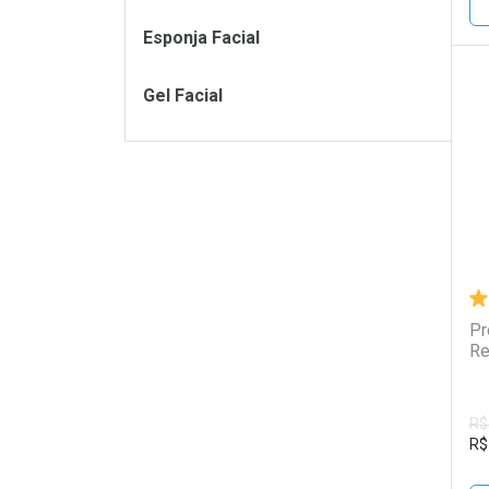
Esponja Facial
Gel Facial
L
P
Pr
Re
R$
R$