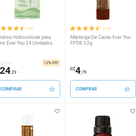
(71)
(117)
rativo Hidrocoloide para
Manteiga De Cacau Ever You
ne Ever You 24 Unidades
FPS8 3,3g
12% OFF
 27,59
24
4
R$
,29
,79
COMPRAR
COMPRAR
ADICIONAR AOS FAVORITOS
A
FECHAR
FECHAR
F
F
aboratório
or Menos
Laboratório
Por Menos