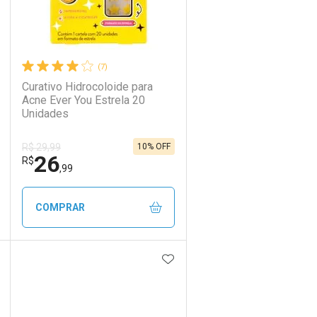
(7)
Curativo Hidrocoloide para
Acne Ever You Estrela 20
Unidades
10% OFF
R$ 29,99
26
R$
,99
COMPRAR
DICIONAR AOS FAVORITOS
ADICIONAR AOS FAVORIT
ECHAR
ECHAR
FECHAR
FECHAR
Laboratório
Por Menos