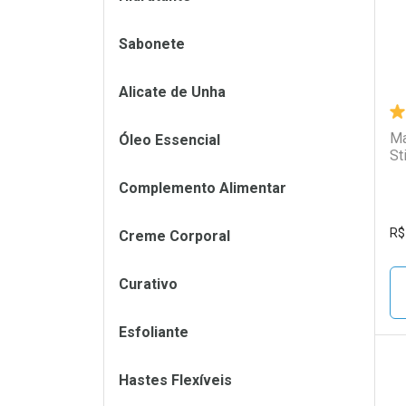
Sabonete
Alicate de Unha
Ma
Óleo Essencial
St
Complemento Alimentar
R$
Creme Corporal
Curativo
Esfoliante
Hastes Flexíveis
L
P