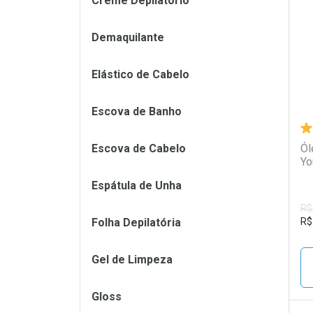
Creme Depilatório
L
P
Demaquilante
Elástico de Cabelo
Escova de Banho
Escova de Cabelo
Ól
Yo
Espátula de Unha
R$
Folha Depilatória
R$
Gel de Limpeza
Gloss