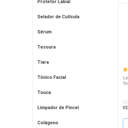
Protetor Labial
Selador de Cutícula
L
P
Sérum
Tesoura
Tiara
Tônico Facial
Le
Yo
Touca
R$
Limpador de Pincel
R$
Colágeno