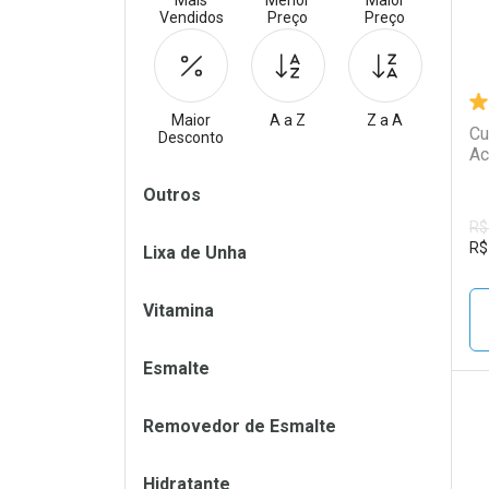
Mais
Menor
Maior
Vendidos
Preço
Preço
Maior
A a Z
Z a A
Cu
Desconto
Ac
Filtros
Outros
R$
R$
Lixa de Unha
Vitamina
Esmalte
Removedor de Esmalte
L
P
Hidratante