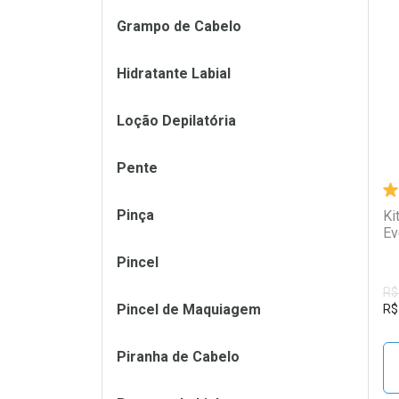
Grampo de Cabelo
L
P
Hidratante Labial
Loção Depilatória
Pente
Pinça
Ki
Ev
Pincel
R$
Pincel de Maquiagem
R$
Piranha de Cabelo