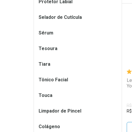
Protetor Labial
Selador de Cutícula
L
P
Sérum
Tesoura
Tiara
Tônico Facial
Le
Yo
Touca
R$
Limpador de Pincel
R$
Colágeno