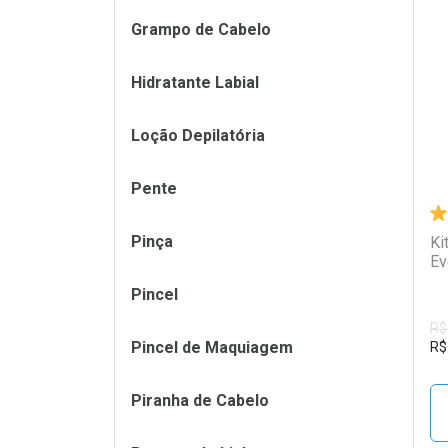
Grampo de Cabelo
L
P
Hidratante Labial
Loção Depilatória
Pente
Pinça
Ki
Ev
Pincel
R$
Pincel de Maquiagem
R$
Piranha de Cabelo