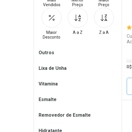
Mais
Menor
Maior
Vendidos
Preço
Preço
Maior
A a Z
Z a A
Cu
Desconto
Ac
Filtros
Outros
R$
R$
Lixa de Unha
Vitamina
Esmalte
Removedor de Esmalte
L
P
Hidratante