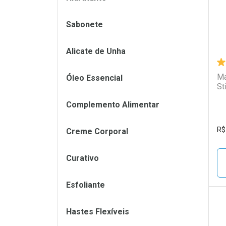
Sabonete
Alicate de Unha
Ma
Óleo Essencial
St
Complemento Alimentar
R$
Creme Corporal
Curativo
Esfoliante
Hastes Flexíveis
L
P