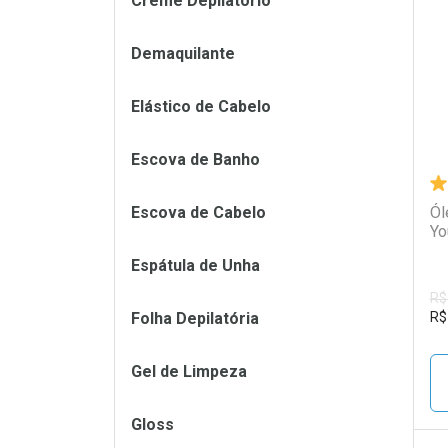
Creme Depilatório
L
P
Demaquilante
Elástico de Cabelo
Escova de Banho
Escova de Cabelo
Ól
Yo
Espátula de Unha
R$
Folha Depilatória
R$
Gel de Limpeza
Gloss