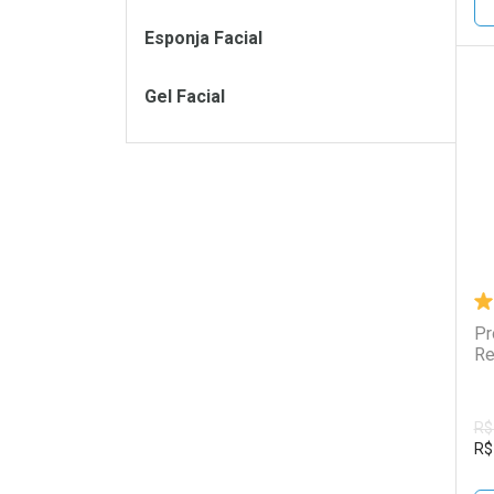
Esponja Facial
Gel Facial
L
P
Pr
Re
R$
R$