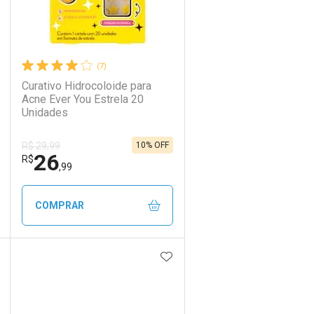
(7)
Curativo Hidrocoloide para
Acne Ever You Estrela 20
Unidades
10% OFF
R$ 29,99
26
R$
,99
COMPRAR
DICIONAR AOS FAVORITOS
ADICIONAR AOS FAVORIT
ECHAR
ECHAR
FECHAR
FECHAR
Laboratório
Por Menos