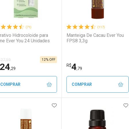
(71)
(117)
rativo Hidrocoloide para
Manteiga De Cacau Ever You
ne Ever You 24 Unidades
FPS8 3,3g
12% OFF
 27,59
24
4
R$
,29
,79
COMPRAR
COMPRAR
ADICIONAR AOS FAVORITOS
A
FECHAR
FECHAR
F
F
aboratório
or Menos
Laboratório
Por Menos