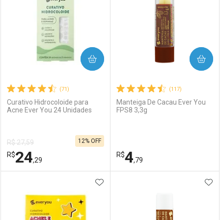
COMPRAR
COMPRAR
(71)
(117)
Curativo Hidrocoloide para
Manteiga De Cacau Ever You
Acne Ever You 24 Unidades
FPS8 3,3g
12% OFF
R$ 27,59
24
4
R$
R$
,29
,79
ADICIONAR AOS FAVORITOS
ADI
FECHAR
FECHAR
F
F
Laboratório
Por Menos
Laboratório
Por Menos