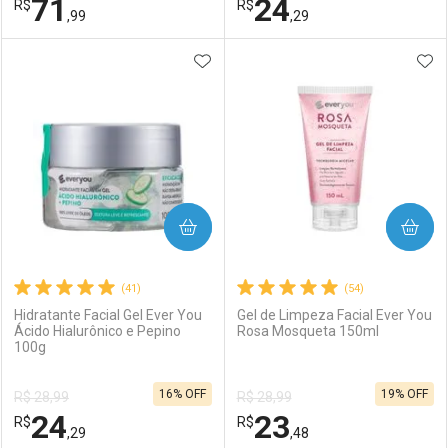
71
24
R$
Comprar sem Desconto
R$
Comprar sem Desconto
Por R$ 12,99/cada
Por R$ 15,99/cada
,99
,29
Por R$ 12,99/cada
Por R$ 15,99/cada
ADICIONAR AOS FAVORITOS
ADI
FECHAR
FECHAR
F
F
Laboratório
Por Menos
Laboratório
Por Menos
COMPRAR
COMPRAR
(41)
(54)
Hidratante Facial Gel Ever You
Gel de Limpeza Facial Ever You
Ácido Hialurônico e Pepino
Rosa Mosqueta 150ml
100g
Ativar Desconto
Ativar Desconto
16% OFF
19% OFF
R$ 28,99
R$ 28,99
Comprar sem Desconto
Comprar sem Desconto
24
23
R$
Comprar sem Desconto
R$
Comprar sem Desconto
Por R$ 71,99/cada
Por R$ 24,29/cada
,29
,48
Por R$ 71,99/cada
Por R$ 24,29/cada