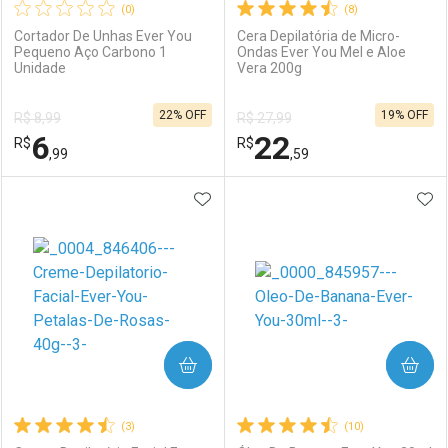
(0)
(8)
Cortador De Unhas Ever You
Cera Depilatória de Micro-
Pequeno Aço Carbono 1
Ondas Ever You Mel e Aloe
Unidade
Vera 200g
Ativar Desconto
Ativar Desconto
22% OFF
19% OFF
R$ 8,99
R$ 27,99
Comprar sem Desconto
Comprar sem Desconto
6
22
R$
Comprar sem Desconto
R$
Comprar sem Desconto
Por R$ 19,99/cada
Por R$ 16,99/cada
,99
,59
Por R$ 19,99/cada
Por R$ 16,99/cada
ADICIONAR AOS FAVORITOS
ADI
FECHAR
FECHAR
F
F
Laboratório
Por Menos
Laboratório
Por Menos
COMPRAR
COMPRAR
(3)
(10)