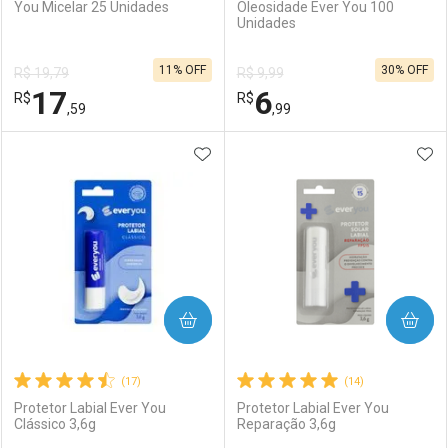
You Micelar 25 Unidades
Oleosidade Ever You 100
Unidades
Ativar Desconto
Ativar Desconto
11% OFF
30% OFF
R$ 19,79
R$ 9,99
Comprar sem Desconto
Comprar sem Desconto
17
6
R$
Comprar sem Desconto
R$
Comprar sem Desconto
Por R$ 6,59/cada
Por R$ 25,79/cada
,59
,99
Por R$ 6,59/cada
Por R$ 25,79/cada
ADICIONAR AOS FAVORITOS
ADI
FECHAR
FECHAR
F
F
Laboratório
Por Menos
Laboratório
Por Menos
COMPRAR
COMPRAR
(17)
(14)
Protetor Labial Ever You
Protetor Labial Ever You
Clássico 3,6g
Reparação 3,6g