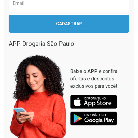
Comprar sem Desconto
Comprar sem Desconto
Email
Comprar sem Desconto
Comprar sem Desconto
Por R$ 10,59/cada
Por R$ 10,59/cada
Por R$ 10,59/cada
Por R$ 10,59/cada
CADASTRAR
APP Drogaria São Paulo
Baixe o
APP
e confira
ofertas e descontos
exclusivos para você!