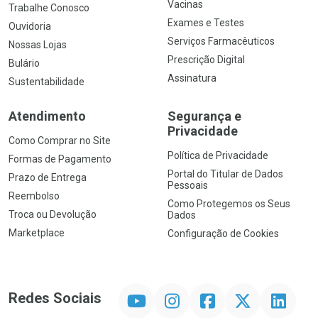
Vacinas
Trabalhe Conosco
Exames e Testes
Ouvidoria
Serviços Farmacêuticos
Nossas Lojas
Prescrição Digital
Bulário
Assinatura
Sustentabilidade
Atendimento
Segurança e
Privacidade
Como Comprar no Site
Política de Privacidade
Formas de Pagamento
Portal do Titular de Dados
Prazo de Entrega
Pessoais
Reembolso
Como Protegemos os Seus
Troca ou Devolução
Dados
Marketplace
Configuração de Cookies
YouTube
Instagram
Facebook
Twitter
Linkedin
Redes Sociais