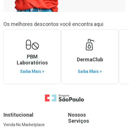
Os melhores descontos você encontra aqui
PBM
DermaClub
Laboratórios
Saiba Mais >
Saiba Mais >
Ir para a Home
Institucional
Nossos
Serviços
Venda No Marketplace