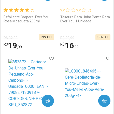
(6)
(0)
Esfoliante Corporal Ever You
Tesoura Para Unha Ponta Reta
Rosa Mosqueta 200ml
Ever You 1 Unidade
Ativar Desconto
Ativar Desconto
39% OFF
19% OFF
R$ 32,99
R$ 20,99
Comprar sem Desconto
Comprar sem Desconto
19
16
R$
Comprar sem Desconto
R$
Comprar sem Desconto
Por R$ 15,99/cada
Por R$ 12,99/cada
,99
,99
Por R$ 15,99/cada
Por R$ 12,99/cada
ADICIONAR AOS FAVORITOS
ADI
FECHAR
FECHAR
F
F
Laboratório
Por Menos
Laboratório
Por Menos
COMPRAR
COMPRAR