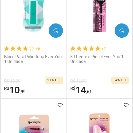
COMPRAR
COMPRAR
(4)
(2)
Bloco Para Polir Unha Ever You
Kit Pente e Pincel Ever You 1
1 Unidade
Unidade
Ativar Desconto
Ativar Desconto
21% OFF
14% OFF
R$ 13,99
R$ 16,99
Comprar sem Desconto
Comprar sem Desconto
10
14
R$
Comprar sem Desconto
R$
Comprar sem Desconto
Por R$ 21,15/cada
Por R$ 6,87/cada
,99
,61
Por R$ 21,15/cada
Por R$ 6,87/cada
ADICIONAR AOS FAVORITOS
ADI
FECHAR
FECHAR
F
F
Laboratório
Por Menos
Laboratório
Por Menos