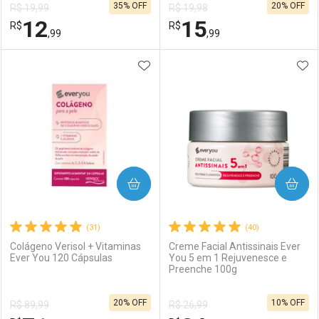
35% OFF
20% OFF
R$ 19,99
R$ 19,98
Comprar sem Desconto
Comprar sem Desconto
12
15
R$
Comprar sem Desconto
R$
Comprar sem Desconto
Por R$ 12,99/cada
Por R$ 15,19/cada
,99
,99
Por R$ 12,99/cada
Por R$ 15,19/cada
ADICIONAR AOS FAVORITOS
ADI
FECHAR
FECHAR
F
F
Laboratório
Por Menos
Laboratório
Por Menos
COMPRAR
COMPRAR
(31)
(40)
Colágeno Verisol + Vitaminas
Creme Facial Antissinais Ever
Ever You 120 Cápsulas
You 5 em 1 Rejuvenesce e
Preenche 100g
Ativar Desconto
Ativar Desconto
20% OFF
10% OFF
R$ 89,99
R$ 26,99
Comprar sem Desconto
Comprar sem Desconto