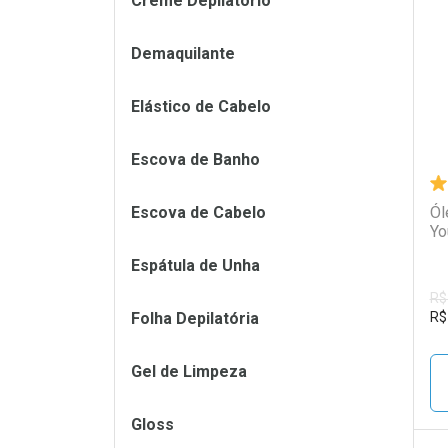
Creme Depilatório
L
P
Demaquilante
Elástico de Cabelo
Escova de Banho
Escova de Cabelo
Ól
Yo
Espátula de Unha
R$
Folha Depilatória
R$
Gel de Limpeza
Gloss