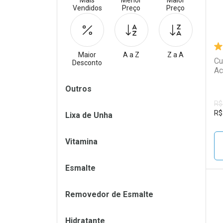
Mais
Menor
Maior
Vendidos
Preço
Preço
Maior
A a Z
Z a A
Cu
Desconto
Ac
Filtros
Outros
R$
R$
Lixa de Unha
Vitamina
Esmalte
Removedor de Esmalte
L
P
Hidratante