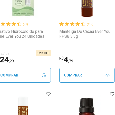
(71)
(117)
rativo Hidrocoloide para
Manteiga De Cacau Ever You
ne Ever You 24 Unidades
FPS8 3,3g
12% OFF
 27,59
24
4
R$
,29
,79
COMPRAR
COMPRAR
ADICIONAR AOS FAVORITOS
A
FECHAR
FECHAR
F
F
aboratório
or Menos
Laboratório
Por Menos