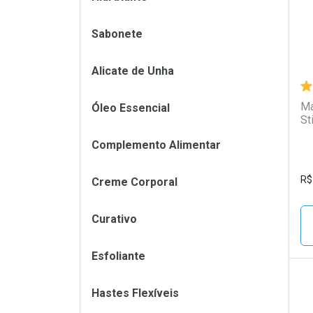
Sabonete
Alicate de Unha
Ma
Óleo Essencial
St
Complemento Alimentar
R$
Creme Corporal
Curativo
Esfoliante
Hastes Flexíveis
L
P