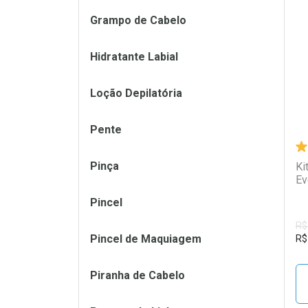
Grampo de Cabelo
L
P
Hidratante Labial
Loção Depilatória
Pente
Pinça
Ki
Ev
Pincel
R$
Pincel de Maquiagem
R$
Piranha de Cabelo