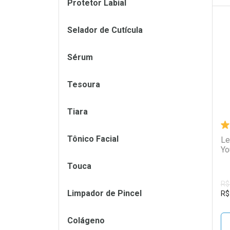
Protetor Labial
Selador de Cutícula
L
P
Sérum
Tesoura
Tiara
Tônico Facial
Le
Yo
Touca
R$
Limpador de Pincel
R$
Colágeno