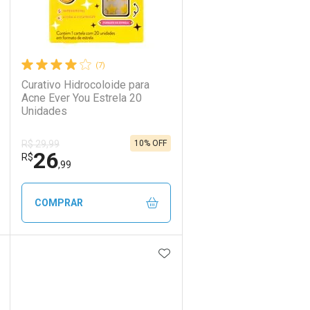
(7)
Curativo Hidrocoloide para
Acne Ever You Estrela 20
Unidades
10% OFF
R$ 29,99
26
R$
,99
COMPRAR
DICIONAR AOS FAVORITOS
ADICIONAR AOS FAVORIT
ECHAR
ECHAR
FECHAR
FECHAR
Laboratório
Por Menos