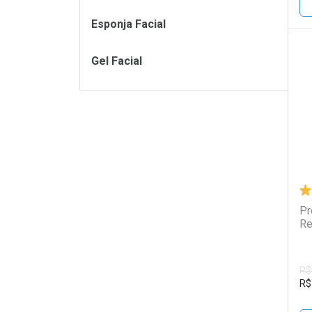
Esponja Facial
Gel Facial
L
P
Pr
Re
R$
R$