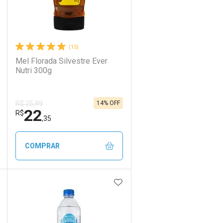
(15)
Mel Florada Silvestre Ever
Nutri 300g
14% OFF
R$ 25,99
22
R$
,35
COMPRAR
DICIONAR AOS FAVORITOS
ADICIONAR AOS FAVORIT
ECHAR
ECHAR
FECHAR
FECHAR
Laboratório
Por Menos