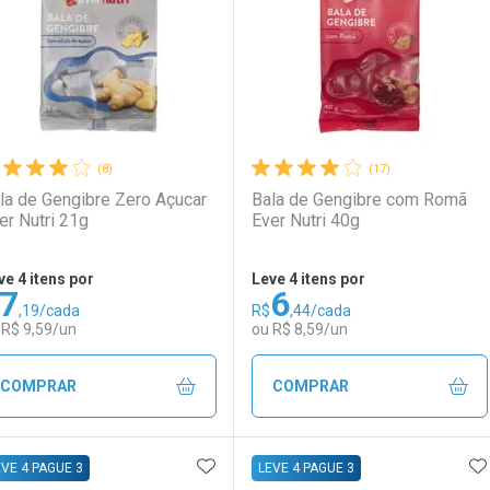
(8)
(17)
la de Gengibre Zero Açucar
Bala de Gengibre com Romã
er Nutri 21g
Ever Nutri 40g
ve 4 itens por
Leve 4 itens por
7
6
Comprar 4 unidades
,19/cada
R$
,44/cada
Ativar Desconto
Ativar Desconto
Por R$ 3,74/cada
 R$ 9,59/un
ou R$ 8,59/un
Comprar sem Desconto
Comprar sem Desconto
Comprar sem Desconto
Comprar sem Desconto
COMPRAR
COMPRAR
Por R$ 24,07/cada
Por R$ 24,07/cada
Por R$ 4,99/cada
Por R$ 4,99/cada
ADICIONAR AOS FAVORITOS
A
FECHAR
FECHAR
F
F
EVE 4 PAGUE 3
LEVE 4 PAGUE 3