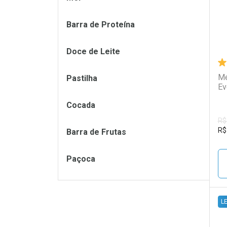
Barra de Proteína
Doce de Leite
Me
Pastilha
Ev
Cocada
R$
R$
Barra de Frutas
Paçoca
L
L
P