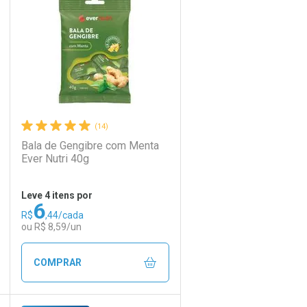
Laboratório
Por Menos
(14)
Bala de Gengibre com Menta
Ever Nutri 40g
Leve 4 itens por
6
R$
,44/cada
Ativar Desconto
ou R$ 8,59/un
Comprar sem Desconto
Comprar sem Desconto
COMPRAR
Por R$ 7,39/cada
Por R$ 7,39/cada