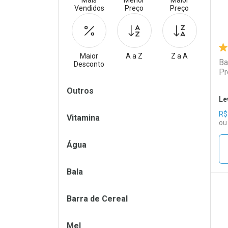
Mais
Menor
Maior
Vendidos
Preço
Preço
Maior
A a Z
Z a A
Ba
Desconto
Pr
Filtros
Outros
Le
R$
Vitamina
ou
Água
Bala
Barra de Cereal
L
P
Mel