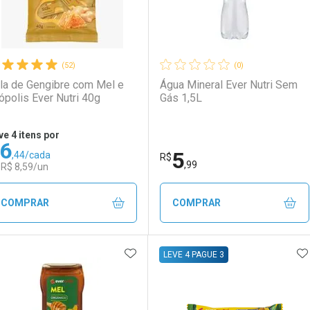
(52)
(0)
la de Gengibre com Mel e
Água Mineral Ever Nutri Sem
ópolis Ever Nutri 40g
Gás 1,5L
ve 4 itens por
6
5
,44/cada
R$
,99
 R$ 8,59/un
COMPRAR
COMPRAR
ADICIONAR AOS FAVORITOS
A
FECHAR
FECHAR
F
F
LEVE 4 PAGUE 3
aboratório
or Menos
Laboratório
Por Menos