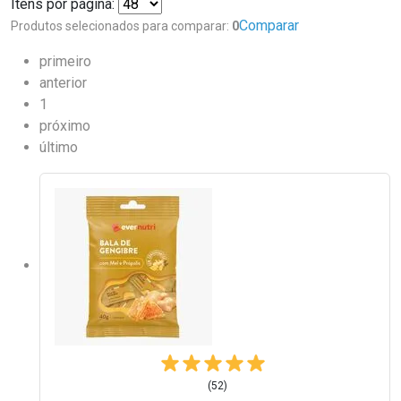
Itens por página:
Comparar
Produtos selecionados para comparar:
0
primeiro
anterior
1
próximo
último
(52)