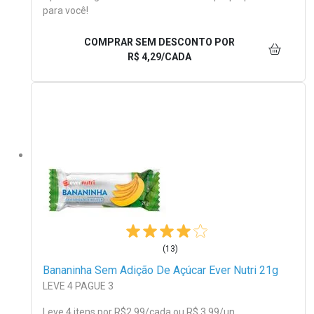
para você!
COMPRAR SEM DESCONTO
POR
R$ 4,29/CADA
(13)
Bananinha Sem Adição De Açúcar Ever Nutri 21g
LEVE 4 PAGUE 3
Leve 4 itens por
R$
2
,99/cada
ou R$ 3,99/un